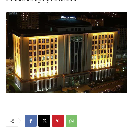
មានទំនាក់ទំនងជិតស្និទ្ធជាមួយនឹង Gulen៕