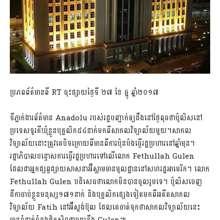
ប្រភពព័ត៌មានពី RT ចុះផ្សាយថ្ងៃទី ២៧ ខែ ធ្នូ ឆ្នាំ២០១៧
ទីភ្នាក់ងារព័ត៌មាន Anadolu របស់រដ្ឋបញ្ជាក់ឲ្យដឹងនៅថ្ងៃពុធថាប៉ូលិសនៅ
ប្រទេសទួរគីឃុំខ្លួនបុគ្គលិក៥៤នាក់មកពីសាកលវិទ្យាល័យមួយ។សាកល
វិទ្យាល័យនោះត្រូវគេបិទក្រោយពីមានពីការប៉ុនប៉ងធ្វើរដ្ឋប្រហារនៅឆ្នាំមុន។
រដ្ឋាភិបាលបន្ទោសការធ្វើរដ្ឋប្រហារទៅលើលោក Fethullah Gulen
ដែលជាអ្នកផ្សព្វផ្សាយសាសនាអ៊ីស្លាមមានមូលដ្ឋាននៅសហរដ្ឋអាមេរិក។ លោក
Fethullah Gulen បដិសេធថាលោកមិនបានចូលរួមទេ។ ប៉ូលិសចេញ
ដីកាចាប់ខ្លួនមនុស្ស១៧១នាក់ និងបុគ្គលិកផ្សេងទៀតមកពីអតីតសាកល
វិទ្យាល័យ Fatih នៅអ៊ីស្តង់ប៊ុល ដែលគេចាត់ទុកថាសាកលវិទ្យាល័យនេះ