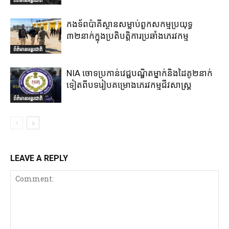
កងទ័ពប៉ាគីស្ថានសម្លាប់ពួកសកម្មប្រយុទ្ធ
៣២នាក់ក្នុងប្រតិបត្តិការប្រឆាំងភេរវកម្ម
ព័ត៌មានអន្តរជាតិ
NIA ចោទប្រកាន់វេជ្ជបណ្ឌិតម្នាក់និងដៃគូ២នាក់
ទៀតពីបទរៀបគម្រោងភេរវកម្មជីវសាស្ត្រ
ព័ត៌មានអន្តរជាតិ
LEAVE A REPLY