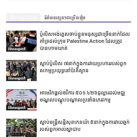
ព័ត៌មានស្រដៀងគ្នា
ព័ត៌មានផ្សេងៗជាច្រើនទៀត
ប៉ូលិសអង់គ្លេសចាប់ខ្លួនមនុស្សជាច្រើននាក់ដែល
គាំទ្រដល់ក្រុម Palestine Action ដែលត្រូវ
បានហាមឃាត់
ព័ត៌មានអន្តរជាតិ
ស្លាប់ប៉ូលិស ៧នាក់ក្នុងការវាយប្រហាររបស់ពួក
សកម្មប្រយុទ្ធនៅប៉ាគីស្ថាន
ព័ត៌មានអន្តរជាតិ
អាមេរិកផ្តល់ថវិការ ៥០១.៤២៦ដុល្លារដល់មជ្ឈ
មណ្ឌលបណ្តុះបណ្តាលប្រឆាំងភេរវកម្ម
ព័ត៌មានអន្តរជាតិ
ស្លាប់មន្ត្រីសន្តិសុខកេនយ៉ា ៥នាក់ក្នុងការវាយឆ្មក់
របស់ពួកអាល់ស្ហាបាប
ព័ត៌មានអន្តរជាតិ