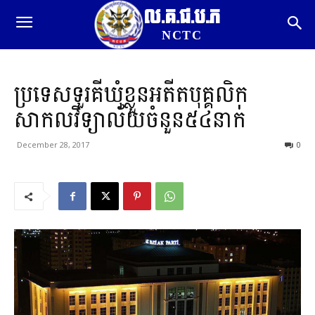
ល.គ.ជ.ប.ភ
NCTC
ប្រទេសទួរគីឃុំខ្លួនអតីតបុគ្គលិក
សាកលវិទ្យាល័យចំនួន៥៤នាក់
December 28, 2017
0