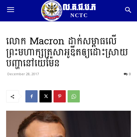
ល.គ.ជ.ប.ភ
NCTC
លោក Macron ដាក់សម្ពាធលើ
ព្រះមហាក្សត្រសាអូឌីតឲ្យដោះស្រាយ
បញ្ហានៅយេម៉ែន
December 28, 2017
0