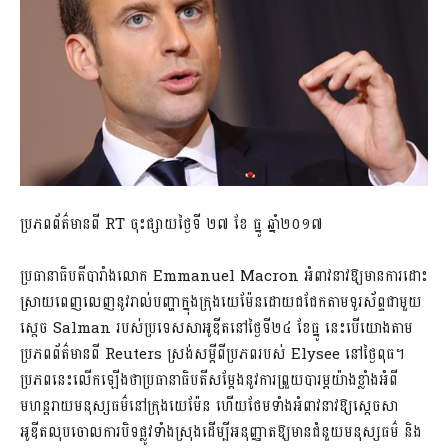
ប្រភពព័ត៌មានពី RT ចុះផ្សាយថ្ងៃទី ២៧ ខែ ធ្នូ ឆ្នាំ២០១៧
ប្រធានាធិបតីបារាំងលោក Emmanuel Macron អំពាវនាវឱ្យមានការដោះ
ស្រាយពេញលេញនូវរាល់បញ្ហាក្នុងក្រុងយេម៉ែនដោយជជែកតាមទូរស័ព្ទជាមួយ
ស្តេច Salman របស់ប្រទេសសាអូឌីតនៅថ្ងៃទី២៤ ខែធ្នូ នេះបើយោងតាម
ប្រភពព័ត៌មានពី Reuters ស្រង់សម្តីពីប្រភពរបស់ Elysee នៅថ្ងៃពុធ។
ប្រភពនេះលើកឡើងថាប្រធានាធិបតីសម្តែងនូវការព្រួយបារម្ភយ៉ាងខ្លាំងអំពី
មហន្តរាយមនុស្សធម៌នៅក្រុងយេម៉ែន ហើយថែមទាំងអំពាវនាវឱ្យស្តេចសា
អូឌីតលុបចោលការបិទផ្លូវទាំងស្រុងដើម្បីអនុញ្ញាតឱ្យមានជំនួយមនុស្សធម៌ និង