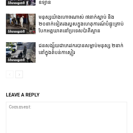
ឧទ្យាន
ព័ត៌មានអន្តរជាតិ
មនុស្សយ៉ាងហោចណាស់ ៧នាក់ស្លាប់ និង
២០នាក់ទៀតរងរបួសក្នុងហេតុការណ៍បំផ្ទុះគ្រាប់
បែកអត្តឃាតនៅប្រទេសប៉ាគីស្ថាន
ព័ត៌មានអន្តរជាតិ
ជនសង្ស័យជាភេរវករបានសម្លាប់មនុស្ស ២នាក់
នៅក្នុងតំបន់កាស្មៀរ
ព័ត៌មានអន្តរជាតិ
LEAVE A REPLY