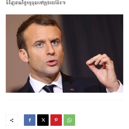
ទំនិញពាណិជ្ជកម្មចូលទៅក្រុងយេម៉ែន៕