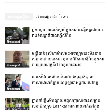
ព័ត៌មានស្រដៀងគ្នា
ព័ត៌មានផ្សេងៗជាច្រើនទៀត
ពួកឧទ្ទាម ៣នាក់ស្លាប់ក្នុងការប៉ះទង្គិចគ្នាជាមួយ
កងទ័ពរដ្ឋាភិបាលហ្វីលីពីន
ព័ត៌មានអន្តរជាតិ
មន្ត្រីជាន់ខ្ពស់ហាម៉ាសអះអាថាក្រុមនេះមិនបាន
សម្លាប់ដោយចេតនា ឬចាប់ជំរិតជនស៊ីវិលក្នុងការ
វាយប្រហារថ្ងៃទី៧ ខែតុលានោះទេ
ព័ត៌មានអន្តរជាតិ
លោកផីអែរផលីយេអំពាវនាវឲ្យរដ្ឋាភិបាល
កាណាដាដាក់ក្រុមហេបូឡាជាអង្គការភេរវកម្ម
ព័ត៌មានអន្តរជាតិ
ក្មាន់កាំភ្លើងមិនស្គាល់អត្តសញ្ញាណបានសម្លាប់
សមាជិកក្រុម Lashkar ជាង ៣០នាក់នៅក្នុង