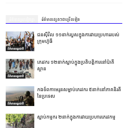
ព័ត៌មានស្រដៀងគ្នា
ព័ត៌មានផ្សេងៗជាច្រើនទៀត
ជនស៊ីវិល ១១នាក់របួសក្នុងការវាយប្រហាររបស់
ក្រុមហ៊ូធី
ព័ត៌មានអន្តរជាតិ
ភេរវករ ១២នាក់ស្លាប់ក្នុងប្រតិបត្តិការនៅប៉ាគី
ស្ថាន
ព័ត៌មានអន្តរជាតិ
កងទ័ពកាមេរូនសម្លាប់ភេរវករ ៥នាក់នៅភាគនិរតី
នៃប្រទេស
ព័ត៌មានអន្តរជាតិ
ស្លាប់កម្មករ ២នាក់ក្នុងការវាយប្រហារភេរវកម្ម