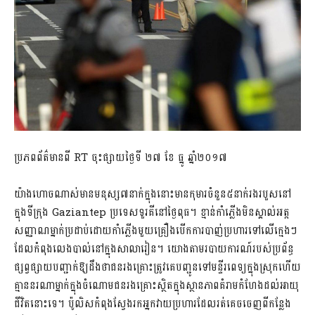
ប្រភពព័ត៌មានពី RT ចុះផ្សាយថ្ងៃទី ២៧ ខែ ធ្នូ ឆ្នាំ២០១៧
យ៉ាងហោចណាស់មានមនុស្ស៧នាក់ក្នុងនោះមានកុមារចំនួន៥នាក់រងរបួសនៅ
ក្នុងទីក្រុង Gaziantep ប្រទេសទួរគីនៅថ្ងៃពុធ។ ខ្មាន់កាំភ្លើងមិនស្គាល់អត្ត
សញ្ញាណម្នាក់ប្រដាប់ដោយកាំភ្លើងមួយគ្រឿងបើកការបាញ់ប្រហារទៅលើក្មេងៗ
ដែលកំពុងលេងបាល់នៅក្នុងសាលារៀន។ យោងតាមរបាយការណ៍របស់ប្រព័ន្ធ
ផ្សព្វផ្សាយបញ្ជាក់ឱ្យដឹងថាជនរងគ្រោះត្រូវគេបញ្ជូនទៅមន្ទីរពេទ្យក្នុងស្រុកហើយ
គ្មាននរណាម្នាក់ក្នុងចំណោមជនរងគ្រោះស្ថិតក្នុងស្ថានភាពគំរាមកំហែងដល់អាយុ
ជីវិតនោះទេ។ ប៉ូលិសកំពុងស្វែងរកអ្នកវាយប្រហារដែលរត់គេចចេញពីកន្លែង