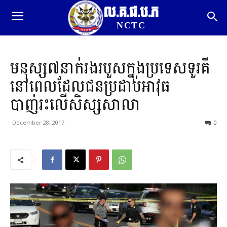
ល.គ.ជ.ប.ភ
NCTC
មនុស្ស៧នាក់រងរបួសក្នុងប្រទេសទួរគី
នៅពេលដែលជនប្រដាប់អាវុធ
បាញ់រះលើសិស្សសាលា
December 28, 2017
0