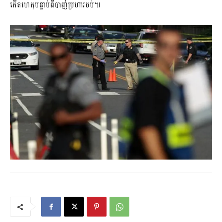
កើតហេតុបន្ទាប់ពីបាញ់ប្រហារចប់៕