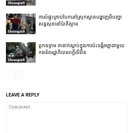
ព័ត៌មានអន្តរជាតិ
ការបំផ្ទុះគ្រាប់បែកនៅស្រុកស្វាតបង្ហាញពីបញ្ហា
សន្តសុខនៅប៉ាគីស្ថាន
ព័ត៌មានអន្តរជាតិ
ពួកឧទ្ទាម ៣នាក់ស្លាប់ក្នុងការប៉ះទង្គិចគ្នាជាមួយ
កងទ័ពរដ្ឋាភិបាលហ្វីលីពីន
ព័ត៌មានអន្តរជាតិ
LEAVE A REPLY