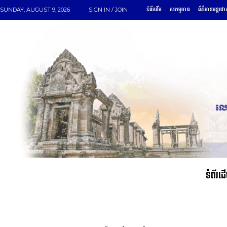
ទំព័រដើម
សកម្មភាព
ព័ត៌មានអន្តរជា
SUNDAY, AUGUST 9, 2026
SIGN IN / JOIN
ទំព័រដ