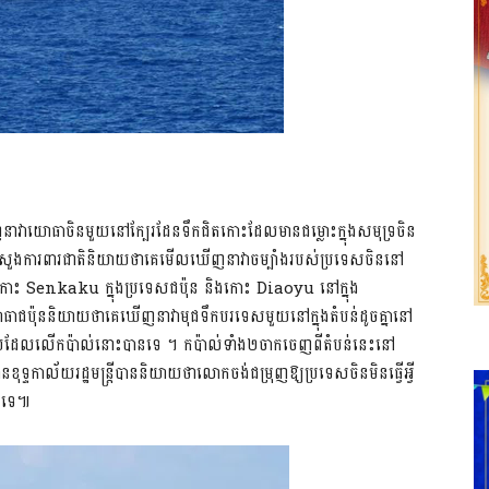
ឃើញនាវាយោធាចិនមួយនៅក្បែរដែនទឹកជិតកោះដែលមានជម្លោះក្នុងសមុទ្រចិន
សួងការពារជាតិនិយាយថាគេមើលឃើញនាវាចម្បាំងរបស់ប្រទេសចិននៅ
ុំកោះ Senkaku ក្នុងប្រទេសជប៉ុន និងកោះ Diaoyu នៅក្នុង
ធាជប៉ុននិយាយថាគេឃើញនាវាមុជទឹកបរទេសមួយនៅក្នុងតំបន់ដូចគ្នានៅ
តិណាមួយដែលលើកប៉ាល់នោះបានទេ ។ កប៉ាល់ទាំង២ចាកចេញពីតំបន់នេះនៅ
ទកាល័យរដ្ឋមន្ត្រីបាននិយាយថាលោកចង់ជម្រុញឱ្យប្រទេសចិនមិនធ្វើអ្វី
ោះទេ៕