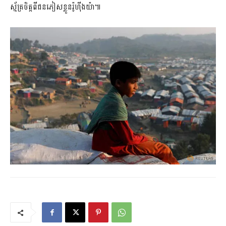
ស្ម័គ្រចិត្តពីជនភៀសខ្លួនរ៉ូហ៊ីងយ៉ា៕