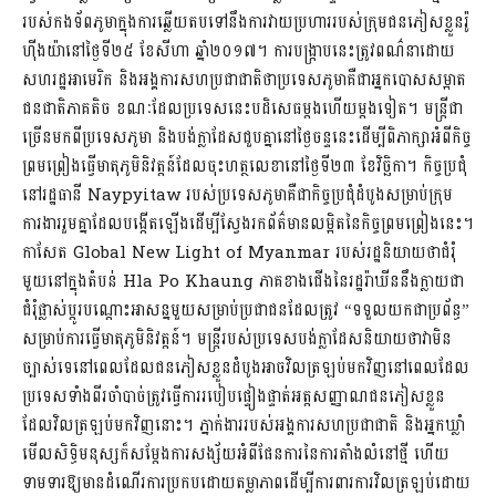
របស់កងទ័ពភូមាក្នុងការឆ្លើយតបទៅនឹងការវាយប្រហាររបស់ក្រុមជនភៀសខ្លួនរ៉ូ
ហ៊ីងយ៉ានៅថ្ងៃទី២៥ ខែសីហា ឆ្នាំ២០១៧។ ការបង្ក្រាបនេះត្រូវពណ៌នាដោយ
សហរដ្ឋអាមេរិក និងអង្គការសហប្រជាជាតិថាប្រទេសភូមាគឺជាអ្នកបោសសម្អាត
ជនជាតិភាគតិច ខណៈដែលប្រទេសនេះបដិសេធម្តងហើយម្តងទៀត។ មន្ត្រីជា
ច្រើនមកពីប្រទេសភូមា និងបង់ក្លាដែសជួបគ្នានៅថ្ងៃចន្ទនេះដើម្បីពិភាក្សាអំពីកិច្ច
ព្រមព្រៀងធ្វើមាតុភូមិនិវត្តន៍ដែលចុះហត្ថលេខានៅថ្ងៃទី២៣ ខែវិច្ឆិកា។ កិច្ចប្រជុំ
នៅរដ្ឋធានី Naypyitaw របស់ប្រទេសភូមាគឺជាកិច្ចប្រជុំដំបូងសម្រាប់ក្រុម
ការងាររួមគ្នាដែលបង្កើតឡើងដើម្បីស្វែងរកព័ត៌មានលម្អិតនៃកិច្ចព្រមព្រៀងនេះ។
កាសែត Global New Light of Myanmar របស់រដ្ឋនិយាយថាជំរុំ
មួយនៅក្នុងតំបន់ Hla Po Khaung ភាគខាងជើងនៃរដ្ឋរ៉ាឃីននឹងក្លាយជា
ជំរុំផ្លាស់ប្តូរបណ្តោះអាសន្នមួយសម្រាប់ប្រជាជនដែលត្រូវ “ទទួលយកជាប្រព័ន្ធ”
សម្រាប់ការធ្វើមាតុភូមិនិវត្តន៍។ មន្រ្តីរបស់ប្រទេសបង់ក្លាដែសនិយាយថាវាមិន
ច្បាស់ទេនៅពេលដែលជនភៀសខ្លួនដំបូងអាចវិលត្រឡប់មកវិញនៅពេលដែល
ប្រទេសទាំងពីរចាំបាច់ត្រូវធ្វើការរបៀបផ្ទៀងផ្ទាត់អត្តសញ្ញាណជនភៀសខ្លួន
ដែលវិលត្រឡប់មកវិញនោះ។ ភ្នាក់ងាររបស់អង្គការសហប្រជាជាតិ និងអ្នកឃ្លាំ
មើលសិទ្ធិមនុស្សក៏សម្តែងការសង្ស័យអំពីផែនការនៃការតាំងលំនៅថ្មី ហើយ
ទាមទារឱ្យមានដំណើរការប្រកបដោយតម្លាភាពដើម្បីការពារការវិលត្រឡប់ដោយ