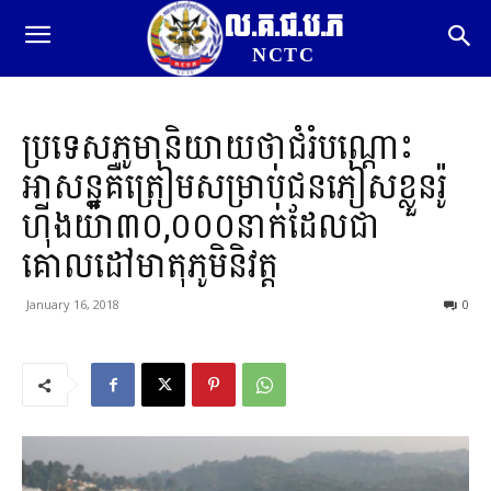
ល.គ.ជ.ប.ភ
NCTC
ប្រទេសភូមានិយាយថាជំរំបណ្តោះ
អាសន្នគឺត្រៀមសម្រាប់ជនភៀសខ្លួនរ៉ូ
ហ៊ីងយ៉ា៣០,០០០នាក់ដែលជា
គោលដៅមាតុភូមិនិវត្ត
January 16, 2018
0