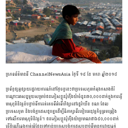
ប្រភពព័ត៌មានពី ChannelNewsAsia ថ្ងៃទី ១៥ ខែ មករា ឆ្នាំ២០១៨
ប្រព័ន្ធផ្សព្វផ្សាយរដ្ឋរាយការណ៍នៅថ្ងៃចន្ទនេះថាប្រទេសភូមាកំពុងកសាងជំរំ
បណ្តោះអាសន្នមួយសម្រាប់ជនភៀសខ្លួនរ៉ូហ៊ីងយ៉ាចំនួន៣០,០០០នាក់ក្នុងការធ្វើ
មាតុភូមិនិវត្តន៍បន្ទាប់ពីការរត់គេចពីអំពើហិង្សានៅរដ្ឋរ៉ាឃីន ខណៈដែល
ប្រទេសភូមា និងបង់ក្លាដេសជួបគ្នាដើម្បីពិភាក្សាពីរបៀបអនុវត្តកិច្ចព្រមព្រៀង
ទៅលើការមាតុភូមិនិវត្តន៍។ ជនភៀសខ្លួនរ៉ូហ៊ីងយ៉ាប្រមាណជា៦៥០,០០០នាក់
ធ្វើដំណើរឆ្លងកាត់ព្រំដែនទៅកាន់ប្រទេសបង់ក្លាដេសបន្ទាប់ពីមានការវាយឆ្មក់