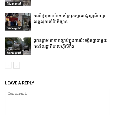
ព័ត៌មានអន្តរជាតិ
ការបំផ្ទុះគ្រាប់បែកនៅស្រុកស្វាតបង្ហាញពីបញ្ហា
សន្តសុខនៅប៉ាគីស្ថាន
ព័ត៌មានអន្តរជាតិ
ពួកឧទ្ទាម ៣នាក់ស្លាប់ក្នុងការប៉ះទង្គិចគ្នាជាមួយ
កងទ័ពរដ្ឋាភិបាលហ្វីលីពីន
ព័ត៌មានអន្តរជាតិ
LEAVE A REPLY