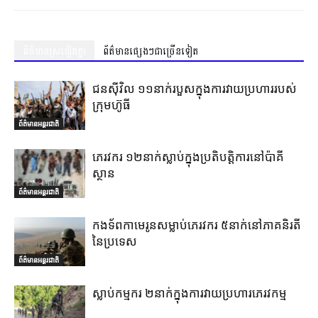
ព័ត៌មានស្រដៀងគ្នា
ព័ត៌មានផ្សេងៗជាច្រើនទៀត
ជនស៊ីវិល ១១នាក់របួសក្នុងការវាយប្រហាររបស់
ក្រុមហ៊ូធី
ព័ត៌មានអន្តរជាតិ
ភេរវករ ១២នាក់ស្លាប់ក្នុងប្រតិបត្តិការនៅប៉ាគី
ស្ថាន
ព័ត៌មានអន្តរជាតិ
កងទ័ពកាមេរូនសម្លាប់ភេរវករ ៥នាក់នៅភាគនិរតី
នៃប្រទេស
ព័ត៌មានអន្តរជាតិ
ស្លាប់កម្មករ ២នាក់ក្នុងការវាយប្រហារភេរវកម្ម