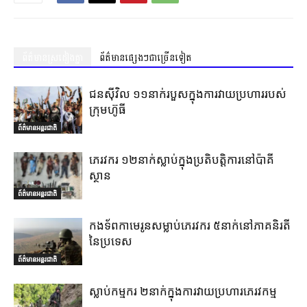
ព័ត៌មានស្រដៀងគ្នា
ព័ត៌មានផ្សេងៗជាច្រើនទៀត
ជនស៊ីវិល ១១នាក់របួសក្នុងការវាយប្រហាររបស់
ក្រុមហ៊ូធី
ព័ត៌មានអន្តរជាតិ
ភេរវករ ១២នាក់ស្លាប់ក្នុងប្រតិបត្តិការនៅប៉ាគី
ស្ថាន
ព័ត៌មានអន្តរជាតិ
កងទ័ពកាមេរូនសម្លាប់ភេរវករ ៥នាក់នៅភាគនិរតី
នៃប្រទេស
ព័ត៌មានអន្តរជាតិ
ស្លាប់កម្មករ ២នាក់ក្នុងការវាយប្រហារភេរវកម្ម