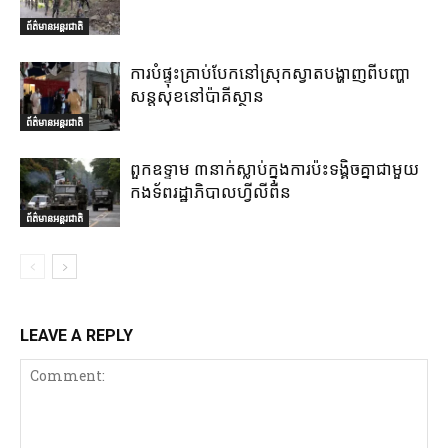
ព័ត៌មានអន្តរជាតិ
ការបំផ្ទុះគ្រាប់បែកនៅស្រុកស្វាតបង្ហាញពីបញ្ហា
សន្តសុខនៅប៉ាគីស្ថាន
ព័ត៌មានអន្តរជាតិ
ពួកឧទ្ទាម ៣នាក់ស្លាប់ក្នុងការប៉ះទង្គិចគ្នាជាមួយ
កងទ័ពរដ្ឋាភិបាលហ្វីលីពីន
ព័ត៌មានអន្តរជាតិ
LEAVE A REPLY