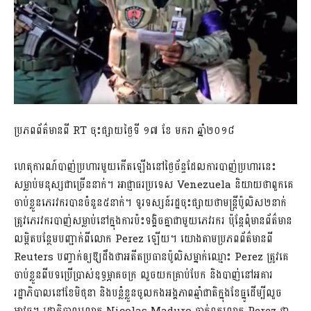
ប្រភពព័ត៌មានពី RT ចុះផ្សាយថ្ងៃទី ១៧ ខែ មករា ឆ្នាំ២០១៨
ហេតុការណ៍បាញ់ប្រហារមួយកើតឡើងនៅថ្ងៃច័ន្ទដែលការបាញ់ប្រហារនេះ
សម្លាប់មនុស្សជាច្រើននាក់។ អាជ្ញាធរប្រទេស Venezuela និយាយថាពួកគេ
ចាប់ខ្លួនភេរវករបានចំនួន៥នាក់។ ទូរទស្សន៍រដ្ឋចុះផ្សាយថាមន្ត្រីប៉ូលិស២នាក់
ត្រូវភេរវករបាញ់សម្លាប់នៅក្នុងការប៉ះទង្គិចគ្នាជាមួយភេវរករ ប៉ុន្តែពុំមានព័ត៌មាន
លម្អិតបន្ថែមបញ្ជាក់ពីលោក Perez ឡើយ។ យោងតាមប្រភពព័ត៌មានពី
Reuters បញ្ចាក់ឲ្យឱ្យដឹងថាអតីតប្រធានប៉ូលិសម្នាក់ឈ្មោះ Perez ត្រូវគេ
ចាប់ខ្លួនពីបទប្រើប្រាស់ឧទ្ធម្ភាគចក្រ លួចយកគ្រាប់បែក និងបាញ់នៅអគារ
រដ្ឋាភិបាលនៅខែមិថុនា និងបន្លំខ្លួនចូលកងអង្គភាពឆ្មាំជាតិក្នុងខែធ្នូដើម្បីលួច