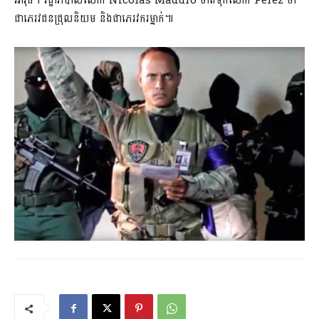
អាវុធ។ រដ្ឋាភិបាលលោក Nicolas Maduro ចាត់ទុកលោក Perez ថា
ជាភេរវជនជ្រុលនិយម និងជាភេរវករម្នាក់៕