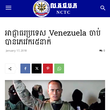
ល.គ.ជ.ប.ភ
NCTC
អាជ្ញាធរប្រទេស Venezuela ចាប់
បានភេរវករ៥នាក់
January 17, 2018
0