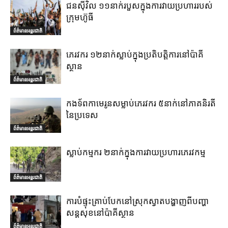
ជនស៊ីវិល ១១នាក់របួសក្នុងការវាយប្រហាររបស់
ក្រុមហ៊ូធី
ព័ត៌មានអន្តរជាតិ
ភេរវករ ១២នាក់ស្លាប់ក្នុងប្រតិបត្តិការនៅប៉ាគី
ស្ថាន
ព័ត៌មានអន្តរជាតិ
កងទ័ពកាមេរូនសម្លាប់ភេរវករ ៥នាក់នៅភាគនិរតី
នៃប្រទេស
ព័ត៌មានអន្តរជាតិ
ស្លាប់កម្មករ ២នាក់ក្នុងការវាយប្រហារភេរវកម្ម
ព័ត៌មានអន្តរជាតិ
ការបំផ្ទុះគ្រាប់បែកនៅស្រុកស្វាតបង្ហាញពីបញ្ហា
សន្តសុខនៅប៉ាគីស្ថាន
ព័ត៌មានអន្តរជាតិ