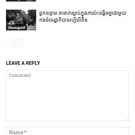
ពួកឧទ្ទាម ៣នាក់ស្លាប់ក្នុងការប៉ះទង្គិចគ្នាជាមួយ
កងទ័ពរដ្ឋាភិបាលហ្វីលីពីន
ព័ត៌មានអន្តរជាតិ
LEAVE A REPLY