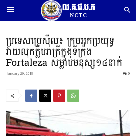
ល.គ.ជ.ប.ភ
NCTC
ប្រទេសប្រេស៊ីល៖ ក្រុមអ្នកប្រយុទ្ធ
វាយលុកក្លឹបរាត្រីក្នុងទីក្រុង
Fortaleza សម្លាប់មនុស្ស១៤នាក់
January 29, 2018
0