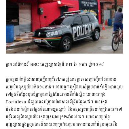
ប្រភពព័ត៌មានពី​ BBC ចេញផ្សាយថ្ងៃទី ២៧ ខែ មករា ឆ្នាំ២០១៨
ក្រុមខ្មាន់កាំភ្លើងវាយលុកក្លឹបរាត្រីនៅ
ភាគឦសាន
ប្រទេសប្រេស៊ីលដែលបាន
សម្លាប់មនុស្សយ៉ាងតិច១៤នាក់។ រថយន្ត៣គ្រឿងរបស់ក្រុមខ្មាន់កាំភ្លើងបានចូល
ទៅក្នុងទីកន្លែងជួបជុំគ្នាមួយកន្លែងដែលមានទីតាំងស្ថិត នៅជាយក្រុង
Fortaleza អំឡុងពេលប៉ុន្មានម៉ោងកាលពីព្រឹកថ្ងៃសៅរ៍។ មានក្មេង
ជំទង់២នាក់ស្ថិតនៅក្នុងចំណោមអ្នកស្លាប់ និងមនុស្សជាច្រើននាក់ត្រូវគេយកទៅ
មន្ទីរពេទ្យដែលរួមទាំងក្មេងប្រុសអាយុ១២ឆ្នាំផងដែរ។ យោងតាមប្រព័ន្ធ
ផ្សព្វផ្សាយក្នុងស្រុកបាននិយាយថាក្រុមវាយប្រហារមានការពាក់ព័ន្ធជាមួយនឹង