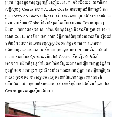
ក្រុមឧក្រិដ្ឋជនក្នុងការជួញដូរគ្រឿងញៀនផងដែរ។ ទទឹមនឹងនេះ លេខាធិការ
សន្តិសុខរដ្ឋ Ceara លោក Andre Costa បានបញ្ជាក់អំពីការស្លាប់ នៅ
ក្លឹប Forro do Gago នៅក្នុងសន្និសីទសារព័ត៌មានមួយផងដែរ។ យោងតាម
បណ្តាញព័ត៌មាន Globo ដែលដកស្រង់សម្តីរបស់លោក Costa បានឲ្យ
ដឹងថា “មិន​មាន​ហេតុផល​សម្រាប់ការភ័យស្លន់ស្លោ និងការភ័យខ្លាចនោះទេ”។
លោក Costa ​បាន​និយាយ​ថា “វាជាព្រឹត្តិការណ៍តែមួយដែលបានកើតឡើងនៅ
ទូទាំងពិភពលោកដែលមានមនុស្សស្លាប់៥០នាក់ឬ៦០នាក់”។ លោកបាន
បន្ថែមថាប៉ូលិសមិនអាចធ្វើអ្វីដើម្បីបញ្ឈប់វាបាននោះទេ។ កាលពីឆ្នាំកន្លងទៅ
មានឃាតកម្មចំនួន៥,១១៤ករណីនៅរដ្ឋ Ceara កើនឡើង៥០%ពីឆ្នាំ
២០១៦។ វាគឺជាចំនួនខ្ពស់បំផុតចាប់តាំងពីរដ្ឋនេះបានចាប់ផ្តើមបញ្ចេញទិន្នន័យ
ក្នុងឆ្នាំ២០១៣មកម្លេះ។ គួររំលឹកផងដែរថាមានការបាញ់ប្រហារនៅក្លឹបរាត្រីមួយ
កាលពីឆ្នាំ២០១៥ បានសម្លាប់មនុស្ស១១នាក់ដែលភាគច្រើនជាក្មេងជំទង់
ហើយវាជាការវាយប្រហារដែលមានមនុស្សស្លាប់ដ៏ច្រើននៅក្នុងកំណត់ត្រានៅរដ្ឋ
Ceara ប្រទេសប្រេស៊ីលផងដែរ៕