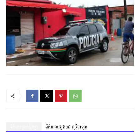
ព័ត៌មានស្រដៀងគ្នា
ព័ត៌មានផ្សេងៗជាច្រើនទៀត