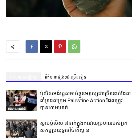
ព័ត៌មានស្រដៀងគ្នា
ព័ត៌មានផ្សេងៗជាច្រើនទៀត
ប៉ូលិសអង់គ្លេសចាប់ខ្លួនមនុស្សជាច្រើននាក់ដែល
គាំទ្រដល់ក្រុម Palestine Action ដែលត្រូវ
បានហាមឃាត់
ព័ត៌មានអន្តរជាតិ
ស្លាប់ប៉ូលិស ៧នាក់ក្នុងការវាយប្រហាររបស់ពួក
សកម្មប្រយុទ្ធនៅប៉ាគីស្ថាន
ព័ត៌មានអន្តរជាតិ