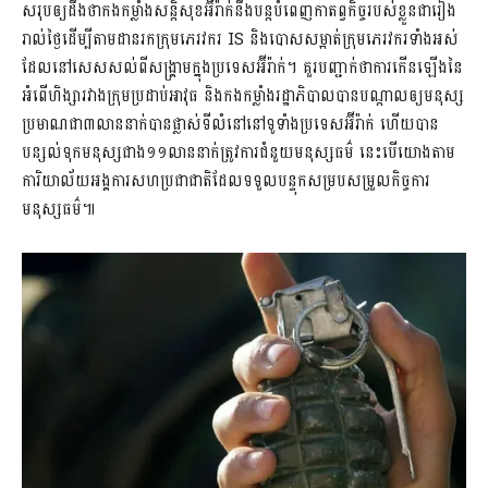
សរុបឲ្យដឹងថាកងកម្លាំងសន្តិសុខអ៊ីរ៉ាក់នឹងបន្តបំពេញកាតព្វកិច្ចរបស់ខ្លួនជារៀង
រាល់ថ្ងៃដើម្បីតាមដានរកក្រុមភេរវករ IS និងបោសសម្អាត់ក្រុមភេរវករទាំងអស់
ដែលនៅសេសសល់ពីសង្រ្គាមក្នុងប្រទេសអ៊ីរ៉ាក់។ គួរបញ្ជាក់ថាការកើនឡើងនៃ
អំពើហិង្សារវាងក្រុមប្រដាប់អាវុធ និងកងកម្លាំងរដ្ឋាភិបាលបានបណ្តាលឲ្យមនុស្ស
ប្រមាណជា៣លាននាក់បានផ្លាស់ទីលំនៅនៅទូទាំងប្រទេសអ៊ីរ៉ាក់ ហើយបាន
បន្សល់ទុកមនុស្សជាង១១លាននាក់ត្រូវការជំនួយមនុស្សធម៌ នេះបើយោងតាម
ការិយាល័យអង្គការសហប្រជាជាតិដែលទទួល​បន្ទុកសម្របសម្រួលកិច្ចការ
មនុស្សធម៌៕