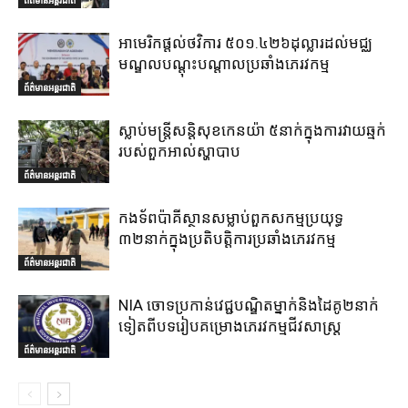
អាមេរិកផ្តល់ថវិការ ៥០១.៤២៦ដុល្លារដល់មជ្ឈ
មណ្ឌលបណ្តុះបណ្តាលប្រឆាំងភេរវកម្ម
ព័ត៌មានអន្តរជាតិ
ស្លាប់មន្ត្រីសន្តិសុខកេនយ៉ា ៥នាក់ក្នុងការវាយឆ្មក់
របស់ពួកអាល់ស្ហាបាប
ព័ត៌មានអន្តរជាតិ
កងទ័ពប៉ាគីស្ថានសម្លាប់ពួកសកម្មប្រយុទ្ធ
៣២នាក់ក្នុងប្រតិបត្តិការប្រឆាំងភេរវកម្ម
ព័ត៌មានអន្តរជាតិ
NIA ចោទប្រកាន់វេជ្ជបណ្ឌិតម្នាក់និងដៃគូ២នាក់
ទៀតពីបទរៀបគម្រោងភេរវកម្មជីវសាស្ត្រ
ព័ត៌មានអន្តរជាតិ