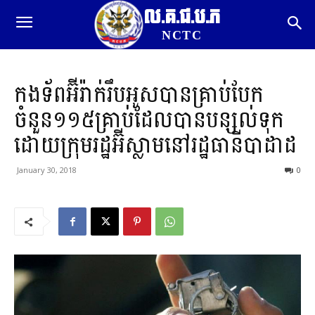
ល.គ.ជ.ប.ភ
NCTC
កងទ័ពអ៊ីរ៉ាក់រឹបអូសបានគ្រាប់បែក
ចំនួន១១៥គ្រាប់ដែលបានបន្សល់ទុក
ដោយក្រុមរដ្ឋអ៊ីស្លាមនៅរដ្ឋធានីបាដាដ
January 30, 2018
0