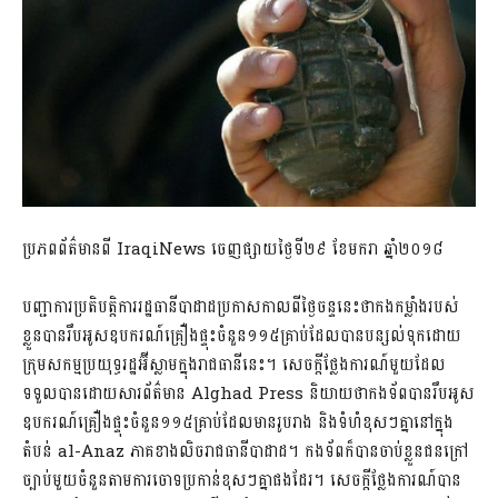
ប្រភពព័ត៌មានពី IraqiNews ចេញផ្សាយថ្ងៃទី២៩ ខែមករា ឆ្នាំ២០១៨
បញ្ជាការប្រតិបត្តិការរដ្ឋធានីបាដាដប្រកាសកាលពីថ្ងៃចន្ទនេះថាកងកម្លាំងរបស់
ខ្លួនបានរឹបអូសឧបករណ៍គ្រឿងផ្ទុះចំនួន១១៥គ្រាប់ដែលបានបន្សល់ទុកដោយ
ក្រុមសកម្មប្រយុទ្ធរដ្ឋអ៊ីស្លាមក្នុងរាជធានីនេះ។ សេចក្តីថ្លែងការណ៍មួយដែល
ទទួលបានដោយសារព័ត៌មាន Alghad Press និយាយថាកងទ័ពបានរឹបអូស
ឧបករណ៍គ្រឿងផ្ទុះចំនួន១១៥គ្រាប់ដែលមានរូបរាង និងទំហំខុសៗគ្នានៅក្នុង
តំបន់ al-Anaz ភាគខាងលិចរាជធានីបាដាដ។ កងទ័ពក៏បានចាប់ខ្លួនជនក្រៅ
ច្បាប់មួយចំនួនតាមការចោទប្រកាន់ខុសៗគ្នាផងដែរ។ សេចក្តីថ្លែងការណ៍បាន