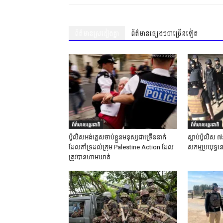
ព័ត៌មានស្រដៀងគ្នា
ព័ត៌មានផ្សេងៗជាច្រើនទៀត
ព័ត៌មានអន្តរជាតិ
ព័ត៌មានអន្តរជាតិ
ប៉ូលិសអង់គ្លេសចាប់ខ្លួនមនុស្សជាច្រើននាក់
ស្លាប់ប៉ូលិស ៧
ដែលគាំទ្រដល់ក្រុម Palestine Action ដែល
សកម្មប្រយុទ្ធន
ត្រូវបានហាមឃាត់