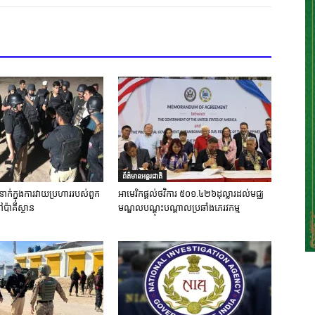
ព័ត៌មានអន្តរជាតិ
នាក់ក្នុងការវាយប្រហាររបស់ពួក
អាមេរិកផ្តល់ថវិការ ៥០១.៤២៦ដុល្លារដល់មជ្ឈ
ៅប៉ាគីស្ថាន
មណ្ឌលបណ្តុះបណ្តាលប្រឆាំងភេរវកម្ម