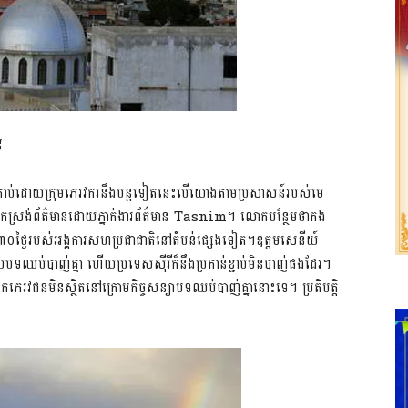
៨
កាន់កាប់ដោយក្រុមភេរវករនឹងបន្តទៀតនេះបើយោងតាមប្រសាសន៍របស់មេ
រង់ព័ត៌មានដោយភ្នាក់ងារព័ត៌មាន Tasnim។ លោកបន្ថែមថាកង
េល៣០ថ្ងៃរបស់អង្គការសហប្រជាជាតិនៅតំបន់ផ្សេងទៀត។ឧត្តមសេនីយ៍
ទឈប់បាញ់គ្នា ហើយប្រទេសស៊ីរីក៏នឹងប្រកាន់ខ្ជាប់មិនបាញ់ផងដែរ។
រវជនមិនស្ថិតនៅក្រោមកិច្ចសន្យាបទឈប់បាញ់គ្នានោះទេ។ ប្រតិបត្តិ