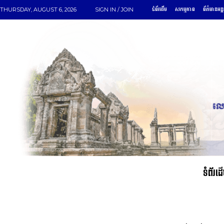
ទំព័រដើម
សកម្មភាព
ព័ត៌មានអន្
THURSDAY, AUGUST 6, 2026
SIGN IN / JOIN
ទំព័រដ