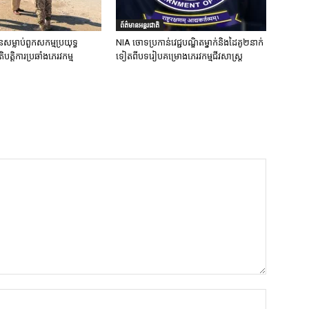
ព័ត៌មានអន្តរជាតិ
នសម្លាប់ពួកសកម្មប្រយុទ្ធ
NIA ចោទប្រកាន់វេជ្ជបណ្ឌិតម្នាក់និងដៃគូ២នាក់
ិបត្តិការប្រឆាំងភេរវកម្ម
ទៀតពីបទរៀបគម្រោងភេរវកម្មជីវសាស្ត្រ