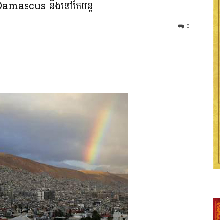
នៅ Damascus នឹងនៅតែបន្ត
0