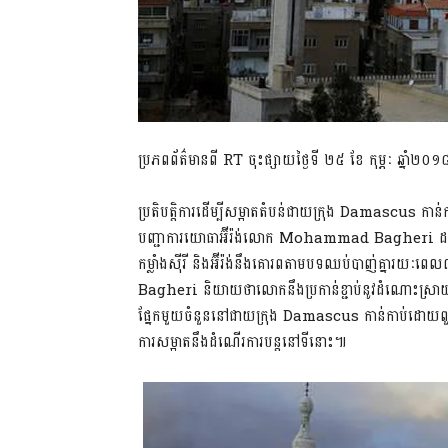
ប្រភពព័ត៌មានពី RT ចុះផ្សាយថ្ងៃទី ២៥ ខែ កុម្ភៈ ឆ្នាំ២០១
ប្រតិបត្តិការដើម្បីសម្អាតតំបន់ជាយក្រុង Damascus 
បញ្ជាការយោធាអ៊ីរ៉ង់លោក Mohammad Bagheri ដកស្
កម្លាំងស៊ីរី និងអ៊ីរ៉ង់នឹងគោរពតាមបទឈប់បាញ់គ្នារយៈព
Bagheri និយាយថាលោកនឹងប្រកាន់ខ្ជាប់នូវដំណោះស្រាយប
ផ្នែកមួយចំនួននៅជាយក្រុង Damascus កាន់កាប់ដោយពួកភេ
ការសម្អាតនឹងដំណើរការបន្តនៅទីនោះ៕