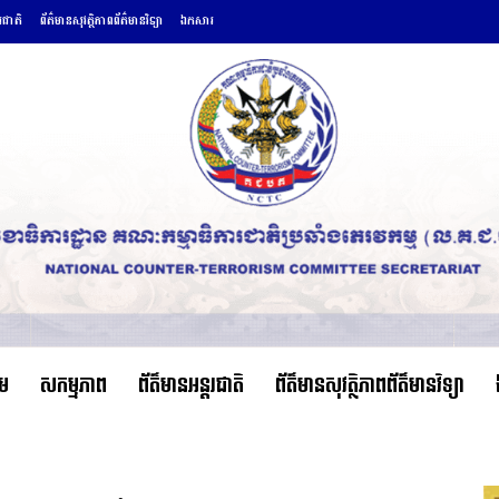
តរជាតិ
ព័ត៌មានសុវត្ថិភាពព័ត៌មានវិទ្យា
ឯកសារ
ើម
សកម្មភាព
ព័ត៌មានអន្តរជាតិ
ព័ត៌មានសុវត្ថិភាពព័ត៌មានវិទ្យា