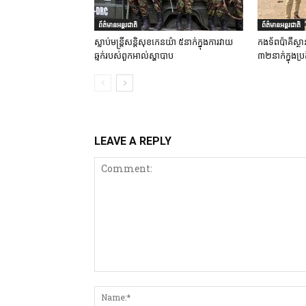
ព័ត៌មានអន្តរជាតិ
ព័ត៌មានអន្តរជាតិ
ស្លាប់មន្ត្រីសន្តិសុខកេនយ៉ា ៥នាក់ក្នុងការវាយ
កងទ័ពប៉ាគីស្ថា
ឆ្មក់របស់ពួកអាល់ស្ហាបាប
៣២នាក់ក្នុងប្រត
LEAVE A REPLY