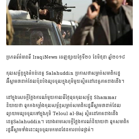
ប្រភពព័ត៌មានពី IraqiNews ចេញផ្សាយថ្ងៃទី២០ ខែមិថុនា ឆ្នាំ២០១៨
កុលសម្ព័ន្ធក្នុងតំបន់ខេត្ត Salahuddin ប្រកាសថាសម្លាប់សមាជិករដ្ឋ
អ៊ីស្លាម៣នាក់ដែលប៉ុនប៉ងលួចចូលក្នុងភូមិមួយស្ថិតនៅខេត្តភាគខាងជើង។
នៅក្នុងសេចក្តីថ្លែងការណ៍មួយកាលពីថ្ងៃពុធកុលសម្ព័ន្ធ Shammar
និយាយថា ពួកកងកម្លាំងកុលសម្ព័ន្ធសម្លាប់សមាជិករដ្ឋអ៊ីស្លាម៣នាក់ដែល
ព្យាយាមលួចចូលទៅក្នុងភូមិ Teloul al-Baj ស្ថិតនៅភាគខាងជើង
ខេត្តSalahuddin។ យោងតាមសេចក្តីថ្លែងការណ៍និយាយថា ពួកសមាជិក
រដ្ឋអ៊ីស្លាមទាំងនេះលួចចូលមកមានផែនការចាប់ពង្រត់។