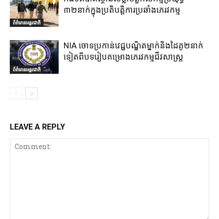
៣២នាក់ក្នុងប្រតិបត្តិការប្រឆាំងភេរវកម្ម
ព័ត៌មានអន្តរជាតិ
NIA ចោទប្រកាន់វេជ្ជបណ្ឌិតម្នាក់និងដៃគូ២នាក់
ទៀតពីបទរៀបគម្រោងភេរវកម្មជីវសាស្ត្រ
ព័ត៌មានអន្តរជាតិ
LEAVE A REPLY