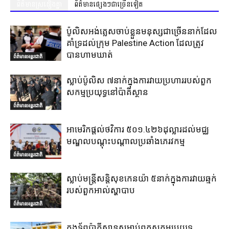
ព័ត៌មានស្រដៀងគ្នា
ព័ត៌មានផ្សេងៗជាច្រើនទៀត
ប៉ូលិសអង់គ្លេសចាប់ខ្លួនមនុស្សជាច្រើននាក់ដែល
គាំទ្រដល់ក្រុម Palestine Action ដែលត្រូវ
បានហាមឃាត់
ព័ត៌មានអន្តរជាតិ
ស្លាប់ប៉ូលិស ៧នាក់ក្នុងការវាយប្រហាររបស់ពួក
សកម្មប្រយុទ្ធនៅប៉ាគីស្ថាន
ព័ត៌មានអន្តរជាតិ
អាមេរិកផ្តល់ថវិការ ៥០១.៤២៦ដុល្លារដល់មជ្ឈ
មណ្ឌលបណ្តុះបណ្តាលប្រឆាំងភេរវកម្ម
ព័ត៌មានអន្តរជាតិ
ស្លាប់មន្ត្រីសន្តិសុខកេនយ៉ា ៥នាក់ក្នុងការវាយឆ្មក់
របស់ពួកអាល់ស្ហាបាប
ព័ត៌មានអន្តរជាតិ
កងទ័ពប៉ាគីស្ថានសម្លាប់ពួកសកម្មប្រយុទ្ធ