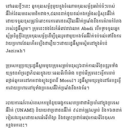
នៅពេលថ្មីៗនេះ ពួកកុលសម្ព័ន្ធមួយក្នុងចំណោមកុលសម្ព័ន្ធអារ៉ាប់ធំៗរបស់
អ៊ីរ៉ាក់ដែលមានសមាជិកជាង១,៥លាននាក់ជួយដល់កងកម្លាំងសន្តិសុខអ៊ីរ៉ាក់
ដោយទទួលខុសត្រូវចំពោះការការពារជនស៊ីវិលអ៊ីរ៉ាក់ប្រឆាំងនឹងការគំរាមកំហែង
របស់រដ្ឋអ៊ីស្លាម។ ក្រុមនេះផងដែរក៏អំពាវនាវលោក Abadi បើកទ្វាទទួលអ្នក
ស្ម័គ្រចិត្តថ្មីនៃក្រុមកុលសម្ព័ន្ធដើម្បីចូលរួមជាមួយកងទ័ពអ៊ីរ៉ាក់ទប់ទល់ទៅនឹងការ
វាយប្រហារដែលកើតឡើងជារឿយៗដោយរដ្ឋអ៊ីស្លាមស្ថិតនៅក្នុងតំបន់
Jazirah។
ក្រុមសកម្មប្រយុទ្ធរដ្ឋអ៊ីស្លាមមួយក្រុមសម្លាប់មនុស្ស៦នាក់កាលពីថ្ងៃចន្ទរួមទាំង
យុទ្ធជនគាំទ្ររដ្ឋាភិបាលក្នុងរយៈពេលពីរបីម៉ោង បន្ទាប់ពីក្រុមនេះធ្វើការចាប់
ពង្រត់ពួកគេនៅភាគខាងត្បូងរដ្ឋធានី Mosul។ រដ្ឋអ៊ីស្លាមយូរម្តងនៅតែបន្តធ្វើ
ការវាយប្រហារនៅទូទាំងប្រទេសអ៊ីរ៉ាក់ប្រឆាំងនឹងកងទ័ព។
របាយការណ៍របស់បេសកកម្មជំនួយអង្គការសហប្រជាជាតិប្រចាំនៅក្នុងប្រទេស
អ៊ីរ៉ាក់ (UNAMI) និយាយថាប្រជាជនអ៊ីរ៉ាក់ ៩៤នាក់ត្រូវសម្លាប់ និង១៦៣នាក់
ទៀតរងរបួសដោយសារអំពើហិង្សា និងជម្លោះប្រដាប់អាវុធកាលពីខែឧសភា
កន្លងមកនេះ។