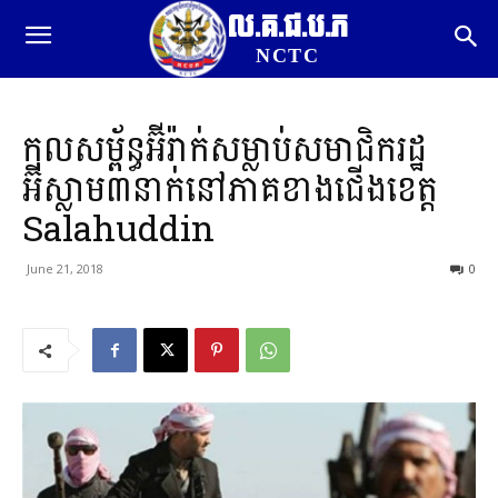
ល.គ.ជ.ប.ភ
NCTC
កុលសម្ព័ន្ធអ៊ីរ៉ាក់សម្លាប់សមាជិករដ្ឋ
អ៊ីស្លាម៣នាក់នៅភាគខាងជើងខេត្ត
Salahuddin
June 21, 2018
0