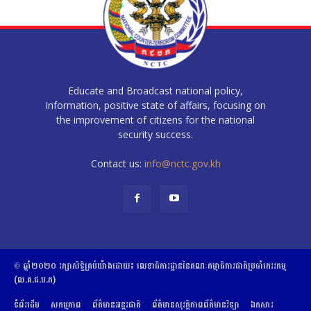
Educate and Broadcast national policy,
Information, positive state of affairs, focusing on
the improvement of citizens for the national
security success.
Contact us:
info@nctc.gov.kh
© ឆ្នាំ២០២០​ ​រក្សាសិទ្ធិ​គ្រប់យ៉ាង​ដោយ​៖​ ​លេខាធិការដ្ឋាននៃគណៈកម្មាធិការជាតិប្រចាំភេរវកម្ម
(ល.គ.ជ.ប.ភ)
ទំព័រដើម
សកម្មភាព
ព័ត៌មានអន្តរជាតិ
ព័ត៌មានសុវត្ថិភាពព័ត៌មានវិទ្យា
ឯកសារ