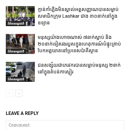
ក្មាន់កាំភ្លើងមិនស្គាល់អត្តសញ្ញាណបានសម្លាប់
សមាជិកក្រុម Lashkar ជាង ៣០នាក់នៅក្នុង
ឧទ្យាន
ព័ត៌មានអន្តរជាតិ
មនុស្សយ៉ាងហោចណាស់ ៧នាក់ស្លាប់ និង
២០នាក់ទៀតរងរបួសក្នុងហេតុការណ៍បំផ្ទុះគ្រាប់
បែកអត្តឃាតនៅប្រទេសប៉ាគីស្ថាន
ព័ត៌មានអន្តរជាតិ
ជនសង្ស័យជាភេរវករបានសម្លាប់មនុស្ស ២នាក់
នៅក្នុងតំបន់កាស្មៀរ
ព័ត៌មានអន្តរជាតិ
LEAVE A REPLY