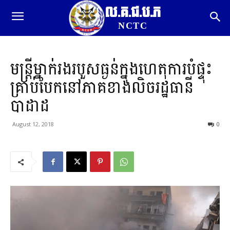
ល.គ.ជ.ប.ភ
NCTC
មន្ត្រីម្នាក់រងរបួសធ្ងន់ក្នុងហេតុការបំផ្ទុះ
គ្រាប់បែកនៅភាគខាងលិចរដ្ឋធានី
បាដាដ
August 12, 2018
0