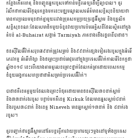
កន្លែងកើតហេតុ និងបញ្ជូនអ្នករបួសទៅកាន់មន្ទីរពេទ្យដើម្បីព្យាបាល។ គួរ
រំលឹកថាកាលពីថ្ងៃពុធកន្លងមកនេះមជ្ឈមណ្ឌលសារព័ត៌មានសន្តិសុខនិយាយថា
មានការប្រឈមមុខដាក់គ្នាមួយររវាងក្រុមសកម្មប្រយុទ្ធរដ្ឋអ៊ីស្លាម និងបុគ្គលិក
សន្តិសុខខណៈដែលសមាជិកមួយចំនួនវាយប្រហារប៉មអគិ្គសនីដែលស្ថិតនៅក្នុង
តំបន់ al-Buhairat សង្កាត់ Tarmiyah ភាគខាងជើងរដ្ឋធានីបាដាដ។
ជនស៊ីវិលអ៊ីរ៉ាក់សរុប៧៩នាក់ត្រូវសម្លាប់ និង៩៩នាក់ផ្សេងទៀតរងរបួសក្នុងអំពើ
ភេរវកម្ម អំពើហិង្សា និងជម្លោះប្រដាប់អាវុធនៅក្នុងប្រទេសអ៊ីរ៉ាក់កាលពីខែកក្កដា
ឆ្នាំ២០១៨ នេះបើយោងតាមតួលេខគ្រោះថ្នាក់ដែលកត់ត្រាដោយបេសកកម្ម
ជំនួយអង្គការសហប្រជាជាតិសម្រាប់ប្រទេសអ៊ីរ៉ាក់។
បាដាដគឺខេតត្តមួយដែលរងគ្រោះបំផុតដោយមានជនស៊ីវិល៣០នាក់ស្លាប់
និង៣៣នាក់រងរបួស បន្ទាប់មកគឺខេត្ត Kirkuk ដែលមានអ្នសស្លាប់៨នាក់
និងរបួស៣៤នាក់ និងខេត្ត Nineveh មានអ្នកស្លាប់១៣នាក់ និង ៥នាក់រង
របួស។
គួរបញ្ជាក់ថារដ្ឋអ៊ីស្លាមនៅតែបន្តធ្វើការវាយប្រហារយូរៗម្តងនៅទូទាំងប្រទេស