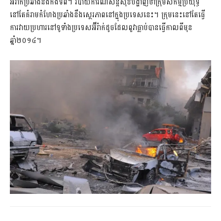
អ៊ីរ៉ាក់ប្រឆាំងនឹងកងទ័ព។ របាយការណ៍សន្តិសុខបង្ហាញថាក្រុមសកម្មប្រយុទ្ធ
នៅតែគំរាមកំហែងប្រឆាំងនឹងស្ថេរភាពនៅក្នុងប្រទេសនេះ។ ក្រុមនេះនៅតែធ្វើ
ការវាយប្រហារនៅទូទាំងប្រទេសអ៊ីរ៉ាក់ដូចដែលពួវាធ្លាប់បានធ្វើកាលពីមុន
ឆ្នាំ២០១៤។