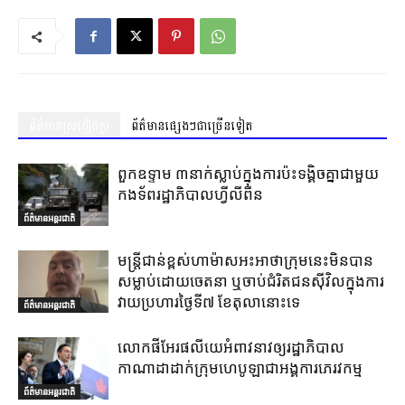
ព័ត៌មានស្រដៀងគ្នា
ព័ត៌មានផ្សេងៗជាច្រើនទៀត
ពួកឧទ្ទាម ៣នាក់ស្លាប់ក្នុងការប៉ះទង្គិចគ្នាជាមួយ
កងទ័ពរដ្ឋាភិបាលហ្វីលីពីន
ព័ត៌មានអន្តរជាតិ
មន្ត្រីជាន់ខ្ពស់ហាម៉ាសអះអាថាក្រុមនេះមិនបាន
សម្លាប់ដោយចេតនា ឬចាប់ជំរិតជនស៊ីវិលក្នុងការ
វាយប្រហារថ្ងៃទី៧ ខែតុលានោះទេ
ព័ត៌មានអន្តរជាតិ
លោកផីអែរផលីយេអំពាវនាវឲ្យរដ្ឋាភិបាល
កាណាដាដាក់ក្រុមហេបូឡាជាអង្គការភេរវកម្ម
ព័ត៌មានអន្តរជាតិ