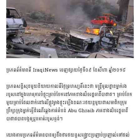
ប្រភពព័ត៌មានពី IraqiNews ចេញផ្សាយថ្ងៃទី០៩ ខែសីហា ឆ្នាំ២០១៨
ប្រភពសន្តិសុខមួយនិយាយកាលពីថ្ងៃព្រហស្បតិ៍នេះថា មន្រ្តីមូលដ្ឋានម្នាក់រង
របួសនៅក្នុងហេតុការបំផ្ទុះគ្រាប់បែកនៅភាគខាងលិចរដ្ឋធានីបាដាដ។ គ្រាប់បែក
មួយគ្រាប់ដែលដាក់នៅលើផ្លូវម្ខាងផ្ទុះឡើងខណៈរថយន្តមួយជាសមាជិកក្រុម
ប្រឹក្សាក្រុងម្នាក់ធ្វើដំណើរឆ្លងកាត់តំបន់​ Abu Ghraib ភាគខាងលិចរដ្ឋធានី
បាដាដបានបង្កឲ្យរូបគាត់របួសធ្ងន់។
យោងតាមប្រភពព័ត៌មានបានឲ្យដឹងថារថយន្តសង្គ្រោះប្រញាប់ប្រញាល់ទៅដល់