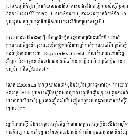
ប្រទេសទួរគីកំពុងធ្វើការវាយលុកនៅតំបន់ភាគខាងជើងអាហ្វ្រីនរបស់ស៊ីរីប្រឆាំង
នឹងកងជីវពលស៊ីរី (YPG) ដែលចាត់ទុកជាអង្គការភេរកម្មមានទំនាក់ទំនងជា
មួយពួកសកម្មប្រយុទ្ធឃឺដធ្វើការបះបោរលើដីនៅប្រទេសទួរគី។
យុទ្ធនាការនៅតំបន់អាហ្វ្រីនគឺជាប្រតិបត្តិការឆ្លងកាត់ព្រំដែនលើកទី២ របស់
ប្រទេសទួរគីក្នុងអំឡុងពេលធ្វើសង្គ្រាមស៊ីវិល៧ឆ្នាំរបស់ប្រទេសស៊ីរី។ ប្រតិបត្តិ
ការដំបូងមានឈ្មោះថា “Euphrates Shield” កំណត់គោលដៅលើរដ្ឋ
អ៊ីស្លាម និងយុទ្ធជនឃឺដនៅភាគខាងកើតតំបន់អាហ្វ្រីន ហើយប្រតិបត្តិការនោះ
បញ្ចប់នៅដើមឆ្នាំ២០១៧ ។
លោក Erdogan មានប្រសាសន៍ថាកិច្ចខិតខំប្រឹងប្រែងផ្នែកការទូត និងយោធា
ក្នុងខេត្ត Idlib ប្រទេសស៊ីរី(កន្លែងដែលប្រទេសទួរគីបង្កើតក្រុមសង្កេតការណ៍
យោធារាប់សិបនាក់) ត្រូវគេពន្លឿនដើម្បីបញ្ចៀសគ្រោះមហន្តរាយនៅតំបន់ស៊ីរី
ផ្សេងទៀត។
រដ្ឋាភិបាលស៊ីរី និងកងកម្លាំងសម្ព័ន្ធមិត្តគាំទ្រដោយប្រទេសរុស្ស៊ីនិងអ៊ីរ៉ង់ដណ្ដើម
បានទីបញ្ជាការ​របស់ឧទ្ទាមដទៃទៀតនៅភាគនិរតី ហើយពួកគេប្តេជ្ញាថានឹងជំរុញ