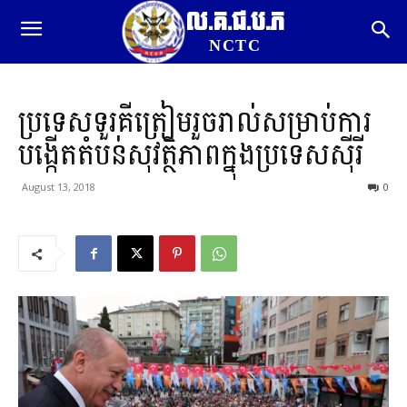
ល.គ.ជ.ប.ភ
NCTC
ប្រទេសទួរគីត្រៀមរួចរាល់សម្រាប់ការ
បង្កើតតំបន់សុវត្ថិភាពក្នុងប្រទេសស៊ីរី
August 13, 2018
0