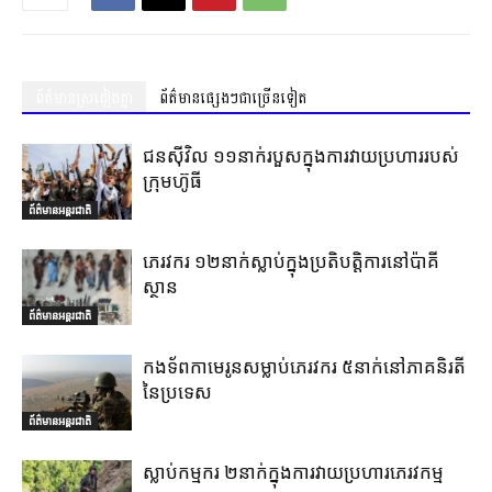
ព័ត៌មានស្រដៀងគ្នា
ព័ត៌មានផ្សេងៗជាច្រើនទៀត
ជនស៊ីវិល ១១នាក់របួសក្នុងការវាយប្រហាររបស់
ក្រុមហ៊ូធី
ព័ត៌មានអន្តរជាតិ
ភេរវករ ១២នាក់ស្លាប់ក្នុងប្រតិបត្តិការនៅប៉ាគី
ស្ថាន
ព័ត៌មានអន្តរជាតិ
កងទ័ពកាមេរូនសម្លាប់ភេរវករ ៥នាក់នៅភាគនិរតី
នៃប្រទេស
ព័ត៌មានអន្តរជាតិ
ស្លាប់កម្មករ ២នាក់ក្នុងការវាយប្រហារភេរវកម្ម