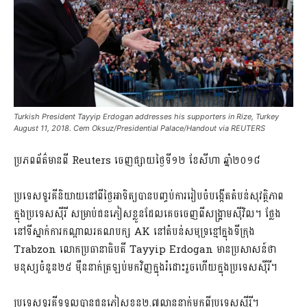
Turkish President Tayyip Erdogan addresses his supporters in Rize, Turkey
August 11, 2018. Cem Oksuz/Presidential Palace/Handout via REUTERS
ប្រភពព័ត៌មានពី Reuters ចេញផ្សាយថ្ងៃទី១២ ខែសីហា ឆ្នាំ២០១៨
ប្រទេសទួរគីនិយាយនៅពីថ្ងៃអាទិត្យបានបញ្ចប់ការរៀបចំបង្កើតតំបន់សុវត្ថិភាព
ក្នុងប្រទេសស៊ីរី សម្រាប់ជនភៀសខ្លួនដែលគេចចេញពីសង្គ្រាមស៊ីវិល។ ​ថ្លែង
នៅទីស្នាក់ការកណ្តាលរគណបក្ស AK នៅតំបន់សមុទ្រខ្មៅក្នុងទីក្រុង
Trabzon លោកប្រធានាធិបតី Tayyip Erdogan មានប្រសាសន៍ថា
មនុស្សចំនួន២៥ ម៉ឺននាក់ត្រឡប់មកវិញក្នុងរំដោះរួចហើយក្នុងប្រទេសស៊ីរី។
ប្រទេសទួរគីទទួលបានជនភៀសខ្លួន២.៧លាននាក់មកពីប្រទេសស៊ីរ៉ី។