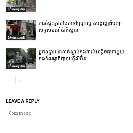
ព័ត៌មានអន្តរជាតិ
ការបំផ្ទុះគ្រាប់បែកនៅស្រុកស្វាតបង្ហាញពីបញ្ហា
សន្តសុខនៅប៉ាគីស្ថាន
ព័ត៌មានអន្តរជាតិ
ពួកឧទ្ទាម ៣នាក់ស្លាប់ក្នុងការប៉ះទង្គិចគ្នាជាមួយ
កងទ័ពរដ្ឋាភិបាលហ្វីលីពីន
ព័ត៌មានអន្តរជាតិ
LEAVE A REPLY