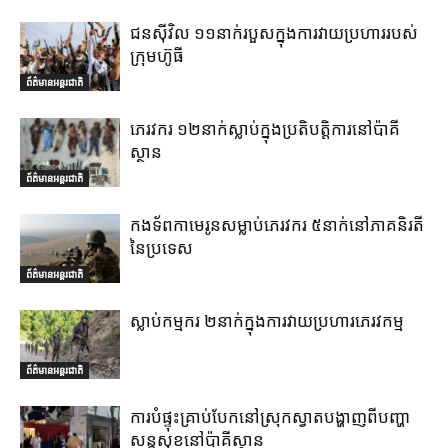
ជនស៊ីវិល ១១នាក់របួសក្នុងការវាយប្រហាររបស់
ក្រុមហ៊ូធី
ព័ត៌មានអន្តរជាតិ
ភេរវករ ១២នាក់ស្លាប់ក្នុងប្រតិបត្តិការនៅប៉ាគី
ស្ថាន
ព័ត៌មានអន្តរជាតិ
កងទ័ពកាមេរូនសម្លាប់ភេរវករ ៥នាក់នៅភាគនិរតី
នៃប្រទេស
ព័ត៌មានអន្តរជាតិ
ស្លាប់កម្មករ ២នាក់ក្នុងការវាយប្រហារភេរវកម្ម
ព័ត៌មានអន្តរជាតិ
ការបំផ្ទុះគ្រាប់បែកនៅស្រុកស្វាតបង្ហាញពីបញ្ហា
សន្តសុខនៅប៉ាគីស្ថាន