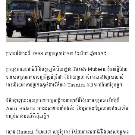
ប្រភពព័ត៌មានពី TASS ចេញផ្សាយថ្ងៃ១៣ ខែសីហា ឆ្នាំ២០១៨
ក្រសួងការពារជាតិអ៊ីរ៉ង់បង្ហាញមីស៊ីលផ្លោង Fateh Mubeen ជំនាន់ថ្មីដែល​
មានសមត្ថភាពគេចចេញពីប្រព័ន្ធរ៉ាដា និងវាយប្រហារចំគោលដៅច្បាស់លាស់
នេះបើយោងតាមប្រភពភ្នាក់ងារព័ត៌មាន Tasnim រាយការណ៍នៅថ្ងៃចន្ទ។
ពិធីបង្ហាញនេះចូលរួមដោយរដ្ឋមន្ត្រីការពារជាតិអ៊ីរ៉ង់លោកឧត្ដមសេនីយ៍ត្រី
Amir Hatami អបអរសាទរដល់កងទ័ព និងអ្នករចនាផ្នែកយោធាដែលទើប
បញ្ចប់ការងារលើមីស៊ីលថ្មី។
លោក Hatami និយាយថា សព្វថ្ងៃនេះ វិស័យការពារជាតិអ៊ីរ៉ង់មានសមត្ថភាព