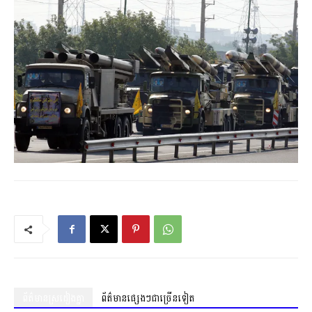
ព័ត៌មានស្រដៀងគ្នា
ព័ត៌មានផ្សេងៗជាច្រើនទៀត