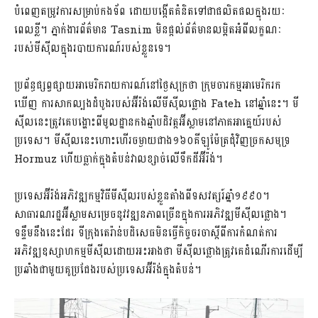
បំពេញតម្រូវការសម្រាប់កងទ័ព ដោយបង្កើតគំនិតទៅជាផលិតផលក្នុង​រយៈ
ពេល​ខ្លី។ ភ្នាក់ងារព័ត៌មាន Tasnim មិនផ្តល់ព័ត៌មានលម្អិតអំពីលក្ខណៈ
របស់មីស៊ីលក្នុង​របាយការណ៍របស់ខ្លួនទេ។
ប្រព័ន្ធផ្សព្វផ្សាយអាមេរិករាយការណ៍នៅថ្ងៃសុក្រថា ក្រុមចារកម្មអាមេរិករក
ឃើញ ការសាកល្បងដំបូងរបស់អ៊ីរ៉ង់លើមីស៊ីលផ្លោង Fateh នៅឆ្នាំនេះ។ មី
ស៊ីលនេះត្រូវគេបង្ហោះពីមូលដ្ឋានកងឆ្មាំបដិវត្តអ៊ីស្លាមនៅភាគអាគ្នេយ៍របស់
ប្រទេស។ មីស៊ីលនេះហោះហើរចម្ងាយជាង១៦០គីឡូម៉ែត្រជុំវិញច្រកសមុទ្រ
Hormuz ហើយធ្លាក់ក្នុងតំបន់វាលខ្សាច់លើទឹកដីអ៊ីរ៉ង់។
ប្រទេសអ៊ីរ៉ង់អភិវឌ្ឍកម្មវិធីមីស៊ីលរបស់ខ្លួនតាំងពីទសវត្សរ៍ឆ្នាំ១៩៩០។
សាធារណរដ្ឋអ៊ីស្លាមសម្រេចនូវវឌ្ឍនភាពច្រើនក្នុងការអភិវឌ្ឍមីស៊ីលផ្លោង។
ទន្ទឹមនឹងនេះដែរ ទីក្រុងតេរ៉ាន់បដិសេធមិនធ្វើកិច្ចចរចាស្តីពីការកំណត់ការ
អភិវឌ្ឍឧស្សាហកម្មមីស៊ីលដោយអះអាងថា មីស៊ីលផ្លោងត្រូវគេដំណើរការដើម្បី
ប្រឆាំងជាមួយគូប្រជែងរបស់ប្រទេសអ៊ីរ៉ង់ក្នុងតំបន់។