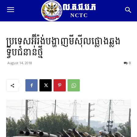
ល.គ.ជ.ប.ភ
NCTC
ប្រទេសអ៊ីរ៉ង់បង្ហាញមីស៊ីលផ្លោងឆ្លង
ទ្វីបជំនាន់ថ្មី
August 14, 2018
0