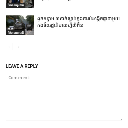
ព័ត៌មានអន្តរជាតិ
ពួកឧទ្ទាម ៣នាក់ស្លាប់ក្នុងការប៉ះទង្គិចគ្នាជាមួយ
កងទ័ពរដ្ឋាភិបាលហ្វីលីពីន
ព័ត៌មានអន្តរជាតិ
LEAVE A REPLY