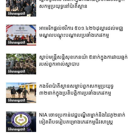
សកម្មប្រយុទ្ធនៅប៉ាគីស្ថាន
ព័ត៌មានអន្តរជាតិ
អាមេរិកផ្តល់ថវិការ ៥០១.៤២៦ដុល្លារដល់មជ្ឈ
មណ្ឌលបណ្តុះបណ្តាលប្រឆាំងភេរវកម្ម
ព័ត៌មានអន្តរជាតិ
ស្លាប់មន្ត្រីសន្តិសុខកេនយ៉ា ៥នាក់ក្នុងការវាយឆ្មក់
របស់ពួកអាល់ស្ហាបាប
ព័ត៌មានអន្តរជាតិ
កងទ័ពប៉ាគីស្ថានសម្លាប់ពួកសកម្មប្រយុទ្ធ
៣២នាក់ក្នុងប្រតិបត្តិការប្រឆាំងភេរវកម្ម
ព័ត៌មានអន្តរជាតិ
NIA ចោទប្រកាន់វេជ្ជបណ្ឌិតម្នាក់និងដៃគូ២នាក់
ទៀតពីបទរៀបគម្រោងភេរវកម្មជីវសាស្ត្រ
ព័ត៌មានអន្តរជាតិ