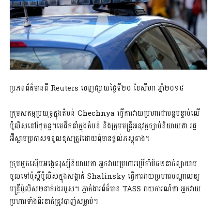
ប្រភពព័ត៌មានពី Reuters ចេញផ្សាយថ្ងៃទី២០​ ខែសីហា ឆ្នាំ២០១៨
ក្រុមសកម្មប្រយុទ្ធក្នុងតំបន់ Chechnya ធ្វើការវាយប្រហារជាបន្តបន្ទាប់លើ
ប៉ូលិសនៅថ្ងៃចន្ទ។មេដឹកនាំក្នុងតំបន់ និងក្រុមមន្ត្រីអនុវត្តច្បាប់និយាយថា រដ្ឋ
អ៊ីស្លាមប្រកាសទទួលខុសត្រូវដោយពុំមានផ្តល់ភស្តុតាង។
ក្រុមអ្នកស៊ើបអង្កេតរុស្ស៊ីនិយាយថា អ្នកវាយប្រហារប្រើកាំបិត២នាក់ព្យាយាម
ចូលទៅប៉ុស្តិ៍ប៉ូលិសក្នុងសង្កាត់ Shalinsky ធ្វើការវាយប្រហារ​បណ្តាលឲ្យ​
មន្ត្រីប៉ូលិស២នាក់រងរបួស។ ភ្នាក់ងារព័ត៌មាន TASS រាយការណ៍ថា​ អ្នកវាយ
ប្រហារទាំងពីរ​នាក់ត្រូវបាញ់សម្លាប់។