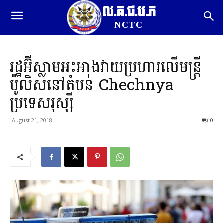
ល.គ.ជ.ប.ភ
NCTC
រដ្ឋអ៊ីស្លាមអះអាងវាយប្រហារលើមន្រ្តី
ប៉ូលិសនៅតំបន់ Chechnya
ប្រទេសរុស្សី
August 21, 2018
0