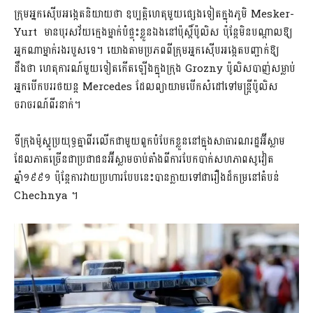
ក្រុមអ្នកស៊ើបអង្កេតនិយាយថា ឧប្បត្តិហេតុមួយផ្សេងទៀតក្នុងភូមិ Mesker-
Yurt មានបុរសវ័យ​ក្មេងម្នាក់​បំផ្ទុះខ្លួនឯងនៅប៉ុស្តិ៍ប៉ូលិស ប៉ុន្តែមិនបណ្តាលឱ្យ
អ្នកណាម្នាក់រងរបួសទេ។ យោងតាមប្រភពពីក្រុមអ្នកស៊ើបអង្កេតបញ្ជាក់ឱ្យ
ដឹងថា ហេតុការណ៍មួយទៀតកើតឡើងក្នុងក្រុង Grozny ប៉ូលិសបាញ់សម្លាប់
អ្នកបើកបររថយន្ត Mercedes ដែលព្យាយាមបើកសំដៅទៅមន្ត្រីប៉ូលិស
ចរាចរណ៍ពីរនាក់។
ទីក្រុងម៉ូស្គូប្រយុទ្ធគ្នាពីរលើកជាមួយពួកបំបែកខ្លួននៅក្នុងសាធារណរដ្ឋអ៊ីស្លាម
ដែលភាគ​ច្រើនជាប្រជាជនអ៊ីស្លាមចាប់តាំងពីការបែកបាក់សហភាពសូវៀត
ឆ្នាំ១៩៩១ ប៉ុន្ដែការ​វាយប្រហារបែបនេះបានក្លាយទៅជារឿងដ៏កម្រនៅតំបន់
Chechnya ។