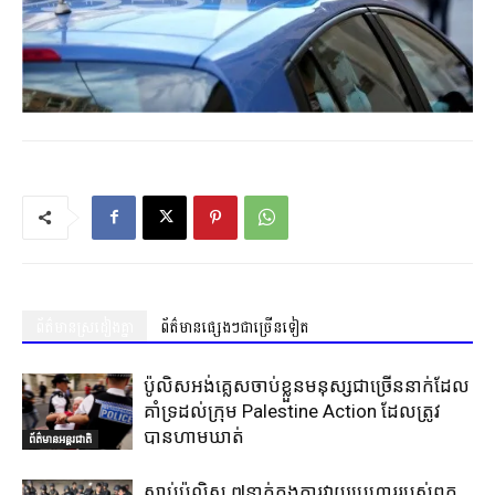
ព័ត៌មានស្រដៀងគ្នា
ព័ត៌មានផ្សេងៗជាច្រើនទៀត
ប៉ូលិសអង់គ្លេសចាប់ខ្លួនមនុស្សជាច្រើននាក់ដែល
គាំទ្រដល់ក្រុម Palestine Action ដែលត្រូវ
បានហាមឃាត់
ព័ត៌មានអន្តរជាតិ
ស្លាប់ប៉ូលិស ៧នាក់ក្នុងការវាយប្រហាររបស់ពួក