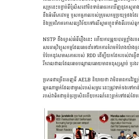
សុក្រនេះបន្ទាប់ពីប៉ូលិសនៅមិនទាន់អាចរកឃើញនូវភស្តុតា
នឹងអំពើភេរវកម្ម ឬសកម្មភាពរបស់ក្រុម​សកម្មប្រយុទ្ធផងដែរ។
និង​ក្រុម​វិភាគកោសល្យវិច័យទៅលើស្មាតហ្វូនទាំងពីររបស់
NSTP ដឹងច្បាស់អំពីរឿងនេះ ហើយការព្រួយបារម្ភខ្លាំងរបស
សារធាតុវិទ្យុសកម្មដែលអាចនាំទៅរកការគំរាមកំហែងយ៉ាង​ធ្
បំបែកនូវសមាសភាគ​របស់ RDD ដើម្បីយកដែករបស់វាធ្វ
រីករាលដាលដែលអាចបណ្តាលអោយមានមនុស្សស្លាប់ ឬរង
ប្រភពជាច្រើនចេញពី AELB និយាយថា វាមិនមានការវិវឌ្
អ្នកណាម្នាក់ដែលជាម្ចាស់របស់សម្ភារៈនេះត្រូវទាក់ទងទ
របស់វាពិតជាធ្ងន់ធ្ងរប្រសិនបើ​ឧបករណ៍នេះធ្លាក់ទៅដល់