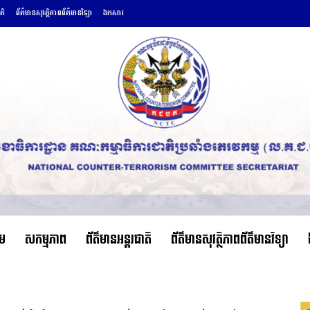
តិ
ព័ត៌មានសុវត្ថិភាពព័ត៌មានវិទ្យា
ឯកសារ
ើម
សកម្មភាព
ព័ត៌មានអន្តរជាតិ
ព័ត៌មានសុវត្ថិភាពព័ត៌មានវិទ្យា