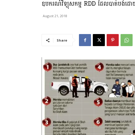
ឧបករណ៍វិទ្យុសកម្ម RDD ដែលបាត់បង់ដោយអ
August 21, 2018
Share