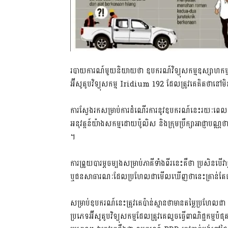
របាយការណ៍មួយនិយាយថា ឧបករណ៍វិទ្យុសកម្មឧស្សាហក
អ៊ីសូតូបវិទ្យុសកម្ម Iridium 192 ដែលត្រូវគេគិតថានៅមិន
ការស្វែងរកសម្រាប់ការដំណើរការនូវឧបករណ៍នេះរយៈពេល ៧៣ 
អនុវត្តន៍យ៉ាងសកម្មដោយប៉ូលិស និងក្រុមប្រឹក្សាអាជ
។
ការព្រួយបារម្ភចម្បងសម្រាប់ភាគីទាំងពីរនេះគឺថា ប្រសិនបើវ
ឬជនសាធារណៈដែលប្រហែលជាមើលឃើញថានេះគ្រាន់តែជាដ
សម្រាប់ឧបករណ៍នេះត្រូវគេប៉ាន់ស្មានថាមានតម្លៃប្រហែលជ
ប្រភេទអ៊ីសូតូបវិទ្យុសកម្មដែលត្រូវគេលួចធ្វើពាណិជ្ជកម្ម​បំផុ