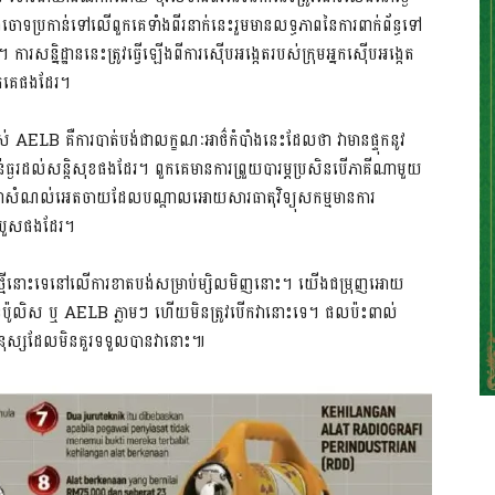
ងចោទប្រកាន់ទៅលើពួកគេទាំងពីរនាក់នេះរួមមានលទ្ធភាពនៃការពាក់ព័ន្ធទៅ
 ការសន្និដ្ឋាននេះត្រូវធ្វើឡើងពីការស៊ើបអង្កេតរបស់ក្រុមអ្នកស៊ើបអង្កេត
ពួកគេផងដែរ។
់ AELB គឺការបាត់បង់ជាលក្ខណៈ​អាថ៌កំបាំង​នេះ​ដែលថា វាមានផ្ទុកនូវ
ងន់ធ្ងរ​ដល់សន្តិសុខផងដែរ។ ពួកគេមានការព្រួយបារម្ភប្រសិនបើភាគីណាមួយ
ើជាសំណល់អេតចាយដែលបណ្តាលអោយសារធាតុវិទ្យុសកម្ម​មានការ
របួសផងដែរ។
ឍថ្មីនោះទេនៅលើការខាតបង់សម្រាប់​ម្សិលមិញនោះ។ យើងជម្រុញអោយ
ៅកាន់​ប៉ូលិស ឬ AELB ភ្លាមៗ ហើយមិនត្រូវបើកវានោះទេ។ ផលប៉ះពាល់
ដៃមនុស្សដែលមិនគួរទទួលបានវានោះ៕