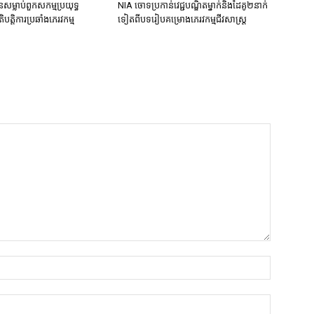
នសម្លាប់ពួកសកម្មប្រយុទ្ធ
NIA ចោទប្រកាន់វេជ្ជបណ្ឌិតម្នាក់និងដៃគូ២នាក់
ិបត្តិការប្រឆាំងភេរវកម្ម
ទៀតពីបទរៀបគម្រោងភេរវកម្មជីវសាស្ត្រ