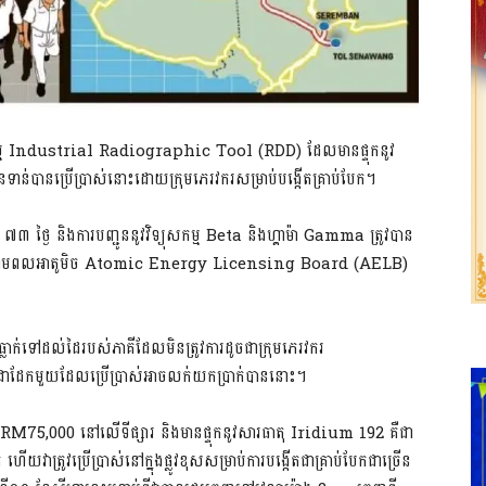
ម្ម Industrial Radiographic Tool (RDD) ដែលមានផ្ទុកនូវ
ទាន់បានប្រើប្រាស់​នោះ​ដោយក្រុមភេរវករសម្រាប់បង្កើតគ្រាប់បែក។
ថ្ងៃ និងការបញ្ជូននូវវិទ្យុ​សកម្ម Beta និងហ្គាម៉ា Gamma ត្រូវបាន
្ញាបណ្ណ​ថាមពល​​អាតូមិច Atomic Energy Licensing Board (AELB)
ាធ្លាក់ទៅដល់ដៃរបស់ភាគីដែល​មិនត្រូវការដូចជាក្រុមភេរវករ
ែក​មួយដែលប្រើប្រាស់អាចលក់យកប្រាក់បាននោះ។
ា​ RM75,000 នៅលើទីផ្សារ និងមានផ្ទុកនូវសារធាតុ Iridium 192 គឺជា
ត ហើយវាត្រូវប្រើប្រាស់នៅក្នុងផ្លូវខុសសម្រាប់ការបង្កើតជាគ្រាប់បែកជាច្រើន