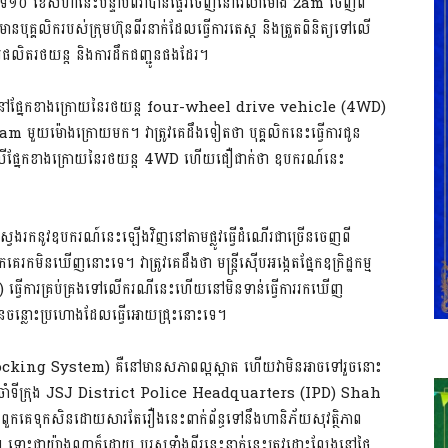
្ងៃទី​១០ ខែសីហានេះបន្ទាប់ពីវាបានផ្ទេរចេញនៅវេលាម៉ោង 2am ចេញពី
្គលិករបស់ក្រុមហ៊ុនពីរនាក់​ដែលធ្វើការតេស្ត និងត្រួតពិនិត្យទៅលើ
ារផលិតរថយន្ត និងការដឹកជញ្ជូនផងដែរ។
ក់នៅផ្នែកខាងក្រោយនៃរថយន្ត four-wheel drive vehicle (4WD)
lam មួយម៉ោងក្រោយមក។ វាត្រូវគេដឹងទៀតថា បុគ្គលិកនេះធ្វើការជូន
ទទៅលើផ្នែកខាងក្រោយនៃរថយន្ត 4WD ហើយជឿជាក់ថា ឧបករណ៍នេះ
យាមស្វែងរកនូវឧបករណ៍នេះឡើងវិញ​នៅតាមផ្លូវធ្វើដំណើរជាច្រើនចេញពី
កមិន​ឃើញនោះទេ។ វាត្រូវគេដឹងថា មន្ត្រីស៊ើបអង្កេតផ្នែកឧក្រិដ្ឋកម្ម
ើការគ្រប់គ្រងទៅលើករណីនេះហើយនៅមិនទាន់ធ្វើការរកឃើញ
ានចន្លោះប្រហោងដែលធ្វើអោយជ្រុះនោះទេ។
 (Locking System) គឺនៅមានសភាព​ល្អស្អាត ហើយវាមិនអាចទៅរួចនោះ
ប្រចាំទីក្រុង JSJ District Police Headquarters (IPD) Shah
ួនពួកគេទុកសិនដោយសារតែរឿងនេះពាក់ព័ន្ធទៅនឹងហានិភ័យសុវត្ថិភាព
។ ទោះជាយ៉ាងណាក៏ដោយ បុរសទាំងពីរនេះនាក់នេះ​ត្រូវដោះលែងនៅថ្ងៃ