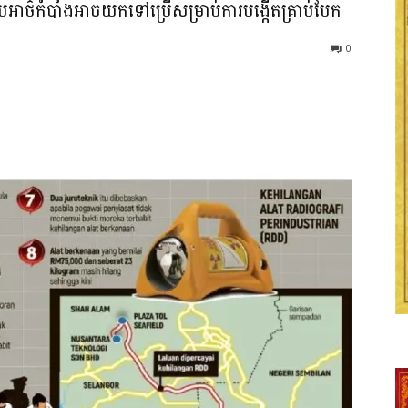
ាថ៌កំបាំងអាចយកទៅប្រើសម្រាប់ការបង្កើតគ្រាប់បែក
0