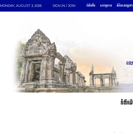
ទំព័រដើម
សកម្មភាព
ព័ត៌មានអន្តរជា
MONDAY, AUGUST 3, 2026
SIGN IN / JOIN
ទំព័រដ