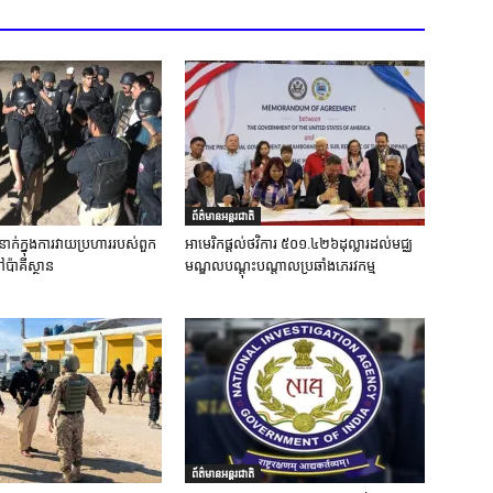
ព័ត៌មានអន្តរជាតិ
នាក់ក្នុងការវាយប្រហាររបស់ពួក
អាមេរិកផ្តល់ថវិការ ៥០១.៤២៦ដុល្លារដល់មជ្ឈ
ៅប៉ាគីស្ថាន
មណ្ឌលបណ្តុះបណ្តាលប្រឆាំងភេរវកម្ម
ព័ត៌មានអន្តរជាតិ