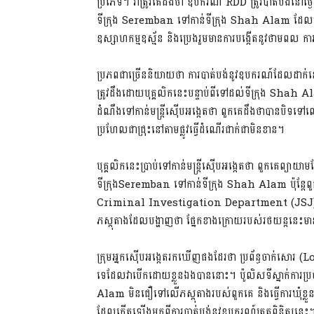
ប្រភេទ។ វាត្រូវគេ​ដឹងថា ឧបករណ៍ RDD ត្រូវបាត់បង់នៅថ
ទីក្រុង Seremban ទៅកាន់ទីក្រុង Shah Alam ដែលមានបុគ
ឧស្សាហកម្មឧស្ម័ន និងប្រេងរួមមានការបង្កើតនូវថាមពល ក
ប្រភពជាច្រើននិយាយថា ការបាត់បង់នូវឧបករណ៍ដែលដា
ត្រូវដឹងដោយបុគ្គលិកនេះបន្ទាប់ពីទៅដល់ទីក្រុង Shah A
ដំណឹងទៅកាន់មន្រ្តីស៊ើបអង្កេតថា ពួកគេដឹងថាបានបិ
ប្រហែល​ជាជ្រុះនៅតាមផ្លូវធ្វើដំណើរជាក់ជាមិនខាន។
បុគ្គលិកនេះប្រាប់ទៅកាន់មន្រ្តីស៊ើបអង្កេតថា ពួកគេព្យា
ទីក្រុងSeremban ទៅកាន់ទីក្រុង Shah Alam ប៉ុន្តែពួកគេរ
Criminal Investigation Department (JSJ) ធ្វ
ភស្តុតាងដែលបង្ហាញថា ផ្នែកខាងក្រោយរបស់រថយន្តនេះម
ក្រុមអ្នកស៊ើបអង្កេតរកឃើញផងដែរថា ប្រព័ន្ធចាក់សោរ
ទេដែលវាបើកដោយខ្លួនឯងបាននោះ។ ប៉ូលិសទីស្នាក់ការ​
Alam មិនជឿទៅលើភស្តុតាងរបស់ពួកគេ និងធ្វើការឃុំខ្ល
ដែលកើតឡើងមកពីការបាត់បង់នូវឧបករណ៍ត្រួតពិនិត្យនេះ