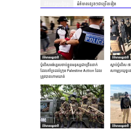
ព័ត៌មានស្រដៀងគ្នា
ព័ត៌មានផ្សេងៗជាច្រើនទៀត
ព័ត៌មានអន្តរជាតិ
ព័ត៌មានអន្តរជាតិ
ប៉ូលិសអង់គ្លេសចាប់ខ្លួនមនុស្សជាច្រើននាក់
ស្លាប់ប៉ូលិស ៧
ដែលគាំទ្រដល់ក្រុម Palestine Action ដែល
សកម្មប្រយុទ្ធន
ត្រូវបានហាមឃាត់
ព័ត៌មានអន្តរជាតិ
ព័ត៌មានអន្តរជាតិ