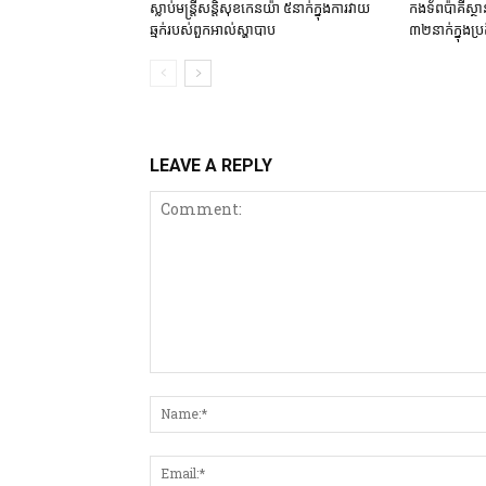
ស្លាប់មន្ត្រីសន្តិសុខកេនយ៉ា ៥នាក់ក្នុងការវាយ
កងទ័ពប៉ាគីស្ថា
ឆ្មក់របស់ពួកអាល់ស្ហាបាប
៣២នាក់ក្នុងប្រត
LEAVE A REPLY