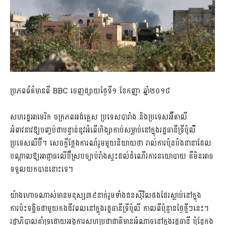
ប្រភពព័ត៌មានពី​ BBC ចេញផ្សាយថ្ងៃទី១ ខែកញ្ញា ឆ្នាំ២០១៨
សហរដ្ឋអាមេរិក ចក្រភពអង់គ្លេស ប្រទេសបារាំង និងប្រទេសអ៊ីតាលី
អំពាវនាវឱ្យបញ្ចប់ជាបន្ទាន់នូវអំពើហិង្សាកាប់សម្លាប់នៅក្នុងរដ្ឋធានីទ្រីប៉ូលីំ
ប្រទេសលីប៊ី។ សេចក្តីថ្លែងការណ៍រួមមួយនិយាយថា រាល់ការប៉ុនប៉ងនានាដែល
បណ្តាលឱ្យអាជ្ញាធរលីប៊ីស្របច្បាប់រាំងស្ទះដល់ដំណើរការនយោបាយ គឺមិនអាច
ទទួលយកបាននោះទេ។
យ៉ាងហោចណាស់មានមនុស្ស៣៩នាក់រួមទាំងជនស៊ីវិលផងដែរស្លាប់នៅក្នុង
ការប៉ះទង្គិចជាមួយកងជីវពលនៅក្នុងរដ្ឋធានីទ្រីប៉ូលី កាលពីប៉ុន្មានថ្ងៃថ្មីៗនេះ។
រដ្ឋាភិបាលគាំទ្រដោយអង្គការសហប្រជាជាតិមានអំណាចនៅក្នុងរដ្ឋធានី ប៉ុន្តែកង