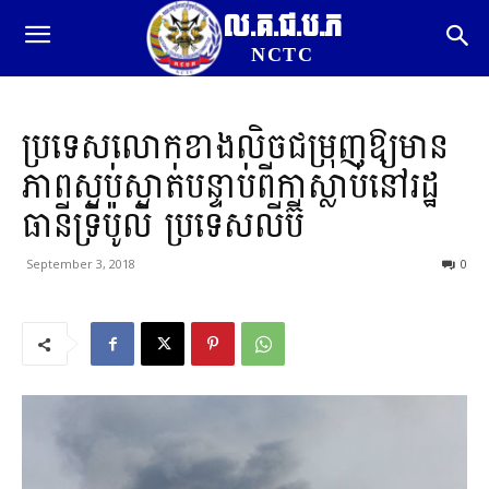
ល.គ.ជ.ប.ភ
NCTC
ប្រទេសលោកខាងលិចជម្រុញឱ្យមាន
ភាពស្ងប់ស្ងាត់បន្ទាប់ពីកាស្លាប់នៅរដ្ឋ
ធានីទ្រីប៉ូលី ប្រទេសលីប៊ី
September 3, 2018
0