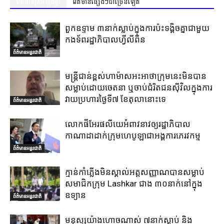
ព័ត៌មានស្រដៀងគ្នា
ព័ត៌មានផ្សេងៗជាច្រើនទៀត
ពួកឧទ្ទាម ៣នាក់ស្លាប់ក្នុងការប៉ះទង្គិចគ្នាជាមួយ
កងទ័ពរដ្ឋាភិបាលហ្វីលីពីន
ព័ត៌មានអន្តរជាតិ
មន្ត្រីជាន់ខ្ពស់ហាម៉ាសអះអាថាក្រុមនេះមិនបាន
សម្លាប់ដោយចេតនា ឬចាប់ជំរិតជនស៊ីវិលក្នុងការ
វាយប្រហារថ្ងៃទី៧ ខែតុលានោះទេ
ព័ត៌មានអន្តរជាតិ
លោកផីអែរផលីយេអំពាវនាវឲ្យរដ្ឋាភិបាល
កាណាដាដាក់ក្រុមហេបូឡាជាអង្គការភេរវកម្ម
ព័ត៌មានអន្តរជាតិ
ក្មាន់កាំភ្លើងមិនស្គាល់អត្តសញ្ញាណបានសម្លាប់
សមាជិកក្រុម Lashkar ជាង ៣០នាក់នៅក្នុង
ឧទ្យាន
ព័ត៌មានអន្តរជាតិ
មនុស្សយ៉ាងហោចណាស់ ៧នាក់ស្លាប់ និង