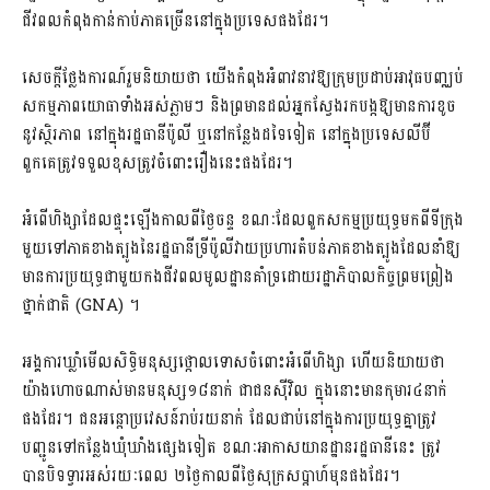
ជីវពលកំពុងកាន់កាប់ភាគច្រើននៅក្នុងប្រទេសផងដែរ។
សេចក្តីថ្លែងការណ៍រួមនិយាយថា យើងកំពុងអំពាវនាវឱ្យក្រុមប្រដាប់អាវុធបញ្ឈប់
សកម្មភាពយោធាទាំងអស់ភ្លាមៗ និងព្រមានដល់អ្នកស្វែងរកបង្កឱ្យមានការខូច
នូវស្ថិរភាព នៅក្នុងរដ្ឋធានីប៉ូលី ឬនៅកន្លែងដទៃទៀត នៅក្នុងប្រទេសលីប៊ី
ពួកគេត្រូវទទួលខុសត្រូវចំពោះរឿងនេះផងដែរ។
អំពើហិង្សាដែលផ្ទុះឡើងកាលពីថ្ងៃចន្ទ ខណៈដែលពួកសកម្មប្រយុទ្ធមកពីទីក្រុង
មួយទៅភាគខាងត្បូងនៃរដ្ឋធានីទ្រីប៉ូលីវាយប្រហារតំបន់ភាគខាងត្បូងដែលនាំឱ្យ
មានការប្រយុទ្ធជាមួយកងជីវពលមូលដ្ឋានគាំទ្រដោយរដ្ឋាភិបាលកិច្ចព្រមព្រៀង
ថ្នាក់ជាតិ (GNA) ។
អង្គការឃ្លាំមើលសិទ្ធិមនុស្សថ្កោលទោសចំពោះអំពើហិង្សា ហើយនិយាយថា
យ៉ាងហោចណាស់មានមនុស្ស១៨នាក់ ជាជនស៊ីវិល ក្នុងនោះមានកុមារ៤នាក់
ផងដែរ។ ជនអន្តោប្រវេសន៍រាប់រយនាក់ ដែលជាប់នៅក្នុងការប្រយុទ្ធគ្នាត្រូវ
បញ្ជូនទៅកន្លែងឃុំឃាំងផ្សេងទៀត ខណៈអាកាសយានដ្ឋានរដ្ឋធានីនេះ ត្រូវ
បានបិទទ្វារអស់រយៈពេល ២ថ្ងៃកាលពីថ្ងៃសុក្រសប្តាហ៍មុនផងដែរ។