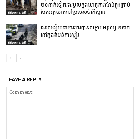
២០នាក់ទៀតរងរបួសក្នុងហេតុការណ៍បំផ្ទុះគ្រាប់
បែកអត្តឃាតនៅប្រទេសប៉ាគីស្ថាន
ព័ត៌មានអន្តរជាតិ
ជនសង្ស័យជាភេរវករបានសម្លាប់មនុស្ស ២នាក់
នៅក្នុងតំបន់កាស្មៀរ
ព័ត៌មានអន្តរជាតិ
LEAVE A REPLY