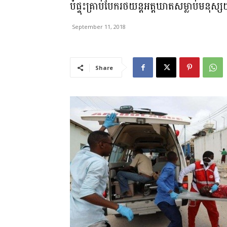
បំផ្ទុះគ្រាប់បែករថយន្តអត្តឃាតសម្លាប់មនុ
September 11, 2018
Share