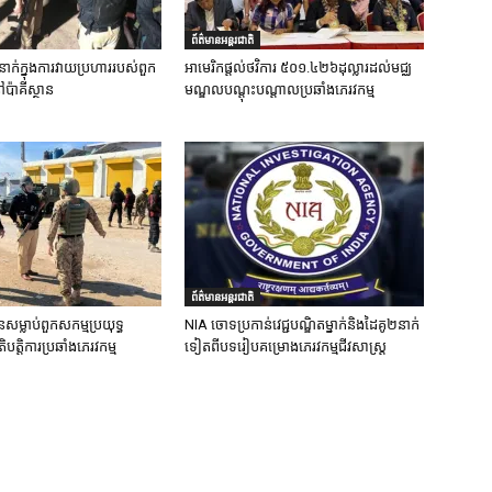
ព័ត៌មានអន្តរជាតិ
នាក់ក្នុងការវាយប្រហាររបស់ពួក
អាមេរិកផ្តល់ថវិការ ៥០១.៤២៦ដុល្លារដល់មជ្ឈ
ៅប៉ាគីស្ថាន
មណ្ឌលបណ្តុះបណ្តាលប្រឆាំងភេរវកម្ម
ព័ត៌មានអន្តរជាតិ
នសម្លាប់ពួកសកម្មប្រយុទ្ធ
NIA ចោទប្រកាន់វេជ្ជបណ្ឌិតម្នាក់និងដៃគូ២នាក់
ិបត្តិការប្រឆាំងភេរវកម្ម
ទៀតពីបទរៀបគម្រោងភេរវកម្មជីវសាស្ត្រ