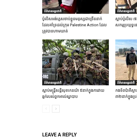
ព័ត៌មានអន្តរជាតិ
ព័ត៌មានអន្តរជាតិ
ប៉ូលិសអង់គ្លេសចាប់ខ្លួនមនុស្សជាច្រើននាក់
ស្លាប់ប៉ូលិស ៧
ដែលគាំទ្រដល់ក្រុម Palestine Action ដែល
សកម្មប្រយុទ្ធន
ត្រូវបានហាមឃាត់
ព័ត៌មានអន្តរជាតិ
ព័ត៌មានអន្តរជាតិ
ស្លាប់មន្ត្រីសន្តិសុខកេនយ៉ា ៥នាក់ក្នុងការវាយ
កងទ័ពប៉ាគីស្ថា
ឆ្មក់របស់ពួកអាល់ស្ហាបាប
៣២នាក់ក្នុងប្រត
LEAVE A REPLY