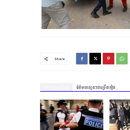
Share
ព័ត៌មានស្រដៀងគ្នា
ព័ត៌មានផ្សេងៗជាច្រើនទៀត