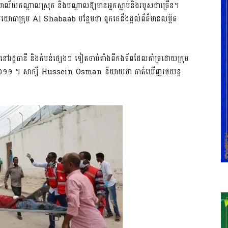
រិយាល័យកណ្តាលស្រុក និងបណ្តាលឱ្យមានអ្នកស្លាប់និងរបួសជាច្រើន។
យោធាក្រុម Al Shabaab បន្ថែមថា ពួកគេនឹងផ្តល់ព័ត៌មានលម្អិត
ាប់នៅរដ្ឋធានី និងតំបន់ផ្សេងៗ ទៀតចាប់តាំងពីកងទ័ពដែលគាំទ្រដោយក្រុម
ុងឆ្នាំ ២០១១ ។ សាក្សី Hussein Osman និយាយថា គាត់ឃើញរថយន្ត