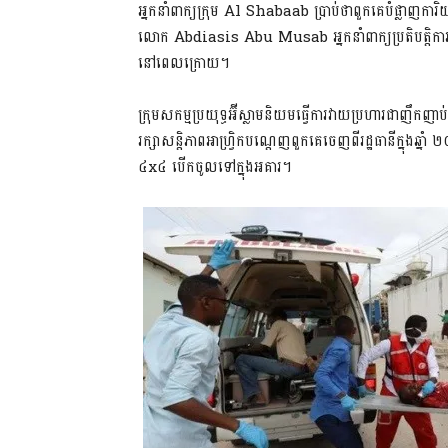
អ្នកនាំពាក្យក្រុម Al Shabaab ប្រាប់ថាពួកគេបំផ្លាញកា
លោក Abdiasis Abu Musab អ្នកនាំពាក្យប្រតិបត្តិការ
នៅពេលក្រោយ។
ក្រុមសកម្មប្រយុទ្ធអ៊ីស្លាមនិយមធ្វើការវាយប្រហារជាញឹកញ
រក្សាសន្តិភាពអាហ្វ្រិកបណ្តេញពួកគេចេញពីរដ្ឋធានីក្ន
៤x៤ បើកចូល​ទៅក្នុងអគារ។