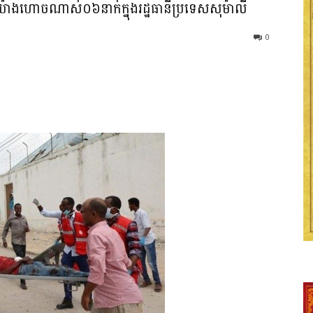
ស្សយ៉ាងហោចណាស់០៦នាក់ក្នុងរដ្ឋធានីប្រទេសសុម៉ាលី
0