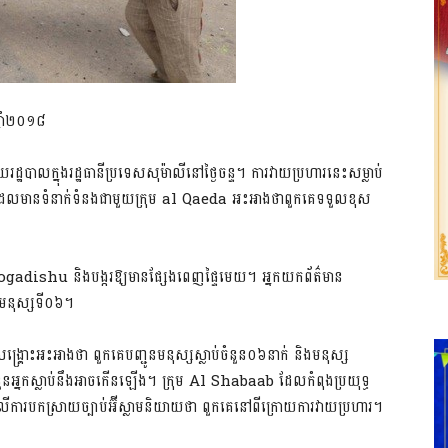
្នាំ២០១៨
ដ្ឋបាលក្នុងរដ្ឋធានីប្រទេសសុម៉ាលីនៅថ្ងៃចន្ទ។ ការវាយប្រហារនេះសម្លាប់
លមានទំនាក់ទំនងជាមួយក្រុម al​ Qaeda អះអាងថាពួកគេទទួលខុស
 Mogadishu និងបង្ករឱ្យមានផ្សែងពេញផ្ទៃមេយ។ អ្នកយកព័ត៌មាន
ៃមនុស្សទី០៦។
អះអាងថា ពួកគេបញ្ជូនមនុស្ស​ស្លាប់ចំនួន០៦នាក់ និងមនុស្ស
អ្នកស្លាប់នឹងអាចកើនឡើង។ ក្រុម​ Al Shabaab ដែលកំពុងប្រយុទ្ធ
ផ្អែកលើការបកស្រាយច្បាប់អ៊ីស្លាមនិយាយថា ពួកគេនៅ​ពីក្រោយការវាយប្រហារ។