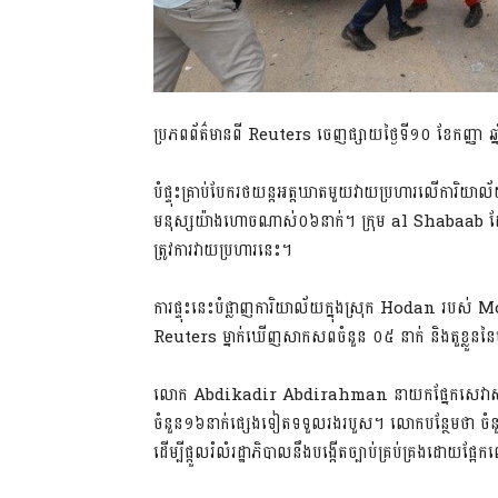
ប្រភពព័ត៌មានពី Reuters ចេញផ្សាយថ្ងៃទី១០ ខែកញ្ញា ឆ
បំផ្ទុះគ្រាប់បែករថយន្តអត្តឃាតមួយវាយប្រហារលើការិយាល័យរ
មនុស្សយ៉ាងហោចណាស់០៦នាក់។ ក្រុម al Shabaab ដែ
ត្រូវការវាយប្រហារនេះ។
ការផ្ទុះនេះបំផ្លាញការិយាល័យក្នុងស្រុក Hodan របស់​
Reuters ម្នាក់ឃើញសាកសពចំនួន ០៥ នាក់ និងតួខ្លួនន
លោក Abdikadir Abdirahman នាយកផ្នែកសេវាសង្គ្រោះ
ចំនួន១៦នាក់ផ្សេងទៀតទទួលរងរបួស។ លោកបន្ថែមថា ចំនួន
ដើម្បីផ្តួលរំលំរដ្ឋាភិបាល​នឹងបង្កើតច្បាប់គ្រប់គ្រងដោយ