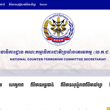
តរជាតិ
ព័ត៌មានសុវត្ថិភាពព័ត៌មានវិទ្យា
ឯកសារ
ើម
សកម្មភាព
ព័ត៌មានអន្តរជាតិ
ព័ត៌មានសុវត្ថិភាពព័ត៌មានវិទ្យា