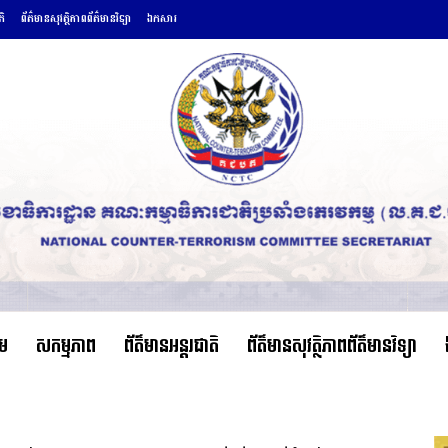
តិ
ព័ត៌មានសុវត្ថិភាពព័ត៌មានវិទ្យា
ឯកសារ
ើម
សកម្មភាព
ព័ត៌មានអន្តរជាតិ
ព័ត៌មានសុវត្ថិភាពព័ត៌មានវិទ្យា