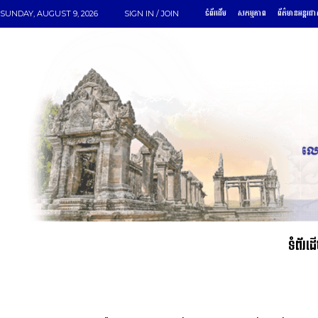
ទំព័រដើម
សកម្មភាព
ព័ត៌មានអន្តរជា
SUNDAY, AUGUST 9, 2026
SIGN IN / JOIN
ទំព័រដ