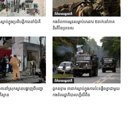
ព័ត៌មានអន្តរជាតិ
លាប់ក្នុងប្រតិបត្តិការនៅប៉ាគី
កងទ័ពកាមេរូនសម្លាប់ភេរវករ ៥នាក់នៅភាគ
និរតីនៃប្រទេស
ព័ត៌មានអន្តរជាតិ
ប់បែកនៅស្រុកស្វាតបង្ហាញពីបញ្ហា
ពួកឧទ្ទាម ៣នាក់ស្លាប់ក្នុងការប៉ះទង្គិចគ្នាជាមួយ
ីស្ថាន
កងទ័ពរដ្ឋាភិបាលហ្វីលីពីន