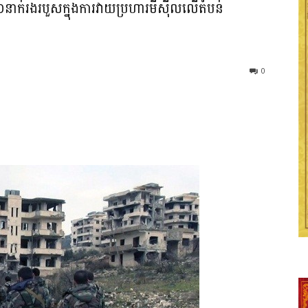
ក់រងរបួសក្នុងការវាយប្រហារមីស៊ីលលើតំបន់
0