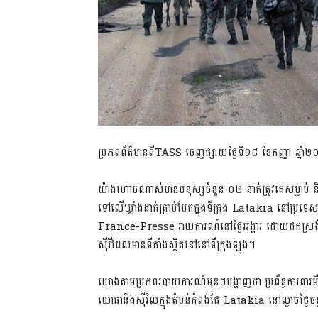
ប្រភពព័ត៌មានពីTASS ចេញផ្សាយថ្ងៃទី១៨ ខែកញ្ញា ឆ្នាំ
យ៉ាងហោចណាស់មានមនុស្សចំនួន ០២ នាក់ត្រូវគេសម្លាប់ និង
ទៅលើឃ្លាំងដាក់គ្រាប់បែកក្នុងទីក្រុង Latakia នៅប្រទ
France-Presse រាយការណ៍នៅថ្ងៃអង្គារ ដោយដកស្រង់សម្តី
ស៊ីរីដែលមានទីតាំងស្ថិតនៅនៅ​ទីក្រុង​ឡុ​ង។
យោងតាមប្រភពរបាយការណ៍មុនៗបង្ហាញថា ប្រព័ន្ធការពារមីស
យោធានិងស៊ីវិលក្នុងតំបន់កំពង់ផែ Latakia នៅល្ងាចថ្ងៃ