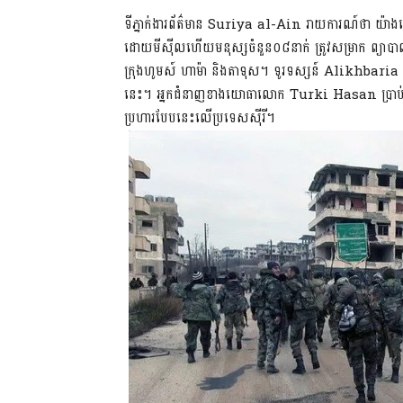
ទីភ្នាក់ងារព័ត៌មាន Suriya al-Ain រាយការណ៍ថា យ៉
ដោយមីស៊ីលហើយមនុស្សចំនួន០៨នាក់ ត្រូវសម្រាក ព្យាបាលក
ក្រុងហូមស៍ ហាម៉ា និងតាទុស។ ទូរទស្សន៍ Alikhbaria រ
នេះ។ អ្នកជំនាញខាងយោធាលោក Turki Hasan ប្រាប់ឆា
ប្រហារបែប​នេះ​លើប្រទេសស៊ីរី។