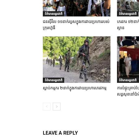
ព័ត៌មានអន្តរជាតិ
ព័ត៌មានអន្តរជាតិ
ជនស៊ីវិល ១១នាក់របួសក្នុងការវាយប្រហាររបស់
ភេរវករ ១២នាក់ស្
ក្រុមហ៊ូធី
ស្ថាន
ព័ត៌មានអន្តរជាតិ
ព័ត៌មានអន្តរជាតិ
ស្លាប់កម្មករ ២នាក់ក្នុងការវាយប្រហារភេរវកម្ម
ការបំផ្ទុះគ្រា
សន្តសុខនៅប៉ាគ
LEAVE A REPLY