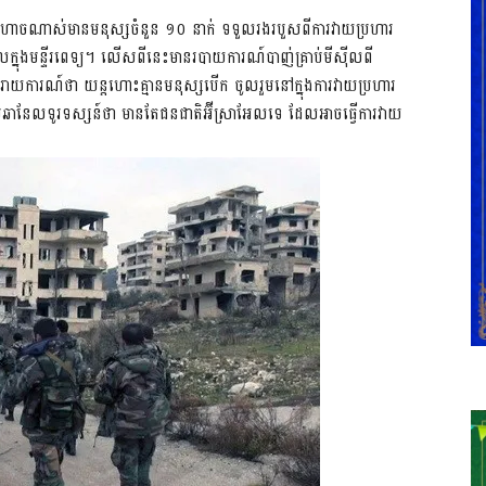
ាងហោចណាស់មានមនុស្សចំនួន ១០ នាក់ ទទួលរងរបួសពីការវាយប្រហារ
្នុងមន្ទីរពេទ្យ។ លើសពីនេះមានរបាយការណ៍បាញ់គ្រាប់មីស៊ីល​ពី
ាយការណ៍ថា​ យន្តហោះគ្មានមនុស្សបើក​ ចូលរួមនៅក្នុងការវាយប្រហារ
នែលទូរទស្សន៍ថា មានតែជនជាតិអ៊ីស្រាអែលទេ ដែលអាចធ្វើការវាយ​