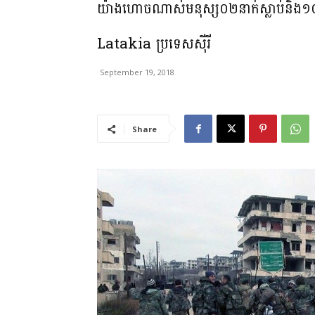
យ៉ាងហោចណាស់មនុស្ស០២នាក់ស្លាប់និង១០នា
Latakia ប្រទេសស៊ីរី
September 19, 2018
Share