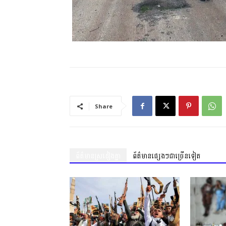
Share
ព័ត៌មានស្រដៀងគ្នា
ព័ត៌មានផ្សេងៗជាច្រើនទៀត