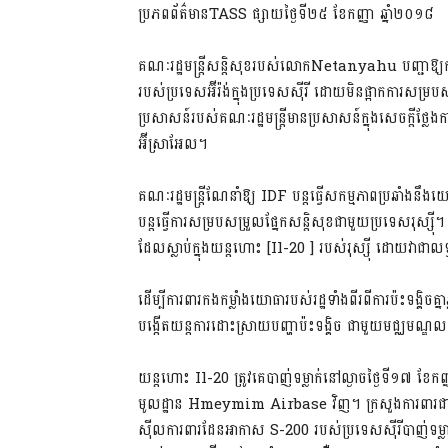
ប្រភពព័ត៌មានTASS ផ្សាយថ្ងៃទី២៥ ខែកញ្ញា ឆ្នាំ២០១៨
គណៈរដ្ឋមន្ត្រីសន្តិសុខរបស់លោកNetanyahu បញ្ជាឱ្យកងកម
របស់ប្រទេសអ៊ីរ៉ង់ក្នុងប្រទេសស៊ីរី ដោយមិនផ្អាកការសម្
ប្រសាសន៍របស់គណៈរដ្ឋមន្ត្រីមានប្រសាសន៍ក្នុងសេចក្តី
អ៊ីស្រាអែល។
គណៈរដ្ឋមន្ត្រីណែនាំឱ្យ IDF បន្តធ្វើសកម្មភាពប្រឆាំងន
បន្តធ្វើការសម្របសម្រួលផ្នែកសន្តិសុខជាមួយប្រទេសរុស្ស៊ី
ដែលស្លាប់ក្នុងយន្តហោះ [Il-20 ] របស់រុស្ស៊ី ដោយវាជ
ដើម្បីការពារកងកម្លាំងយោធារបស់រដ្ឋទាំងពីរពីការប៉ះទង្គិចគ្ន
បង្កើតយន្តការដោះស្រាយបញ្ហាប៉ះទង្គិច ជាមួយមជ្ឈមណ្
យន្តហោះ Il-20 ត្រូវគេបាញ់ទម្លាក់នៅល្ងាចថ្ងៃទី១៧ 
មូលដ្ឋាន Hmeymim Airbase វិញ។ ក្រសួងការពារជាតិ រុ
ស៊ីលការពារដែនអាកាស S-200 របស់ប្រទេសស៊ីរីបាញ់ទម្ល