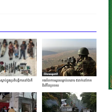
ព័ត៌មានអន្តរជាតិ
លាប់ក្នុងប្រតិបត្តិការនៅប៉ាគី
កងទ័ពកាមេរូនសម្លាប់ភេរវករ ៥នាក់នៅភាគ
និរតីនៃប្រទេស