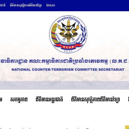
រជាតិ
ព័ត៌មានសុវត្ថិភាពព័ត៌មានវិទ្យា
ឯកសារ
ើម
សកម្មភាព
ព័ត៌មានអន្តរជាតិ
ព័ត៌មានសុវត្ថិភាពព័ត៌មានវិទ្យា