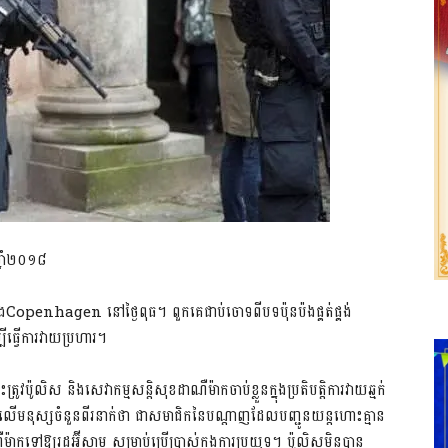
្នាំ២០១៨
ទីក្រុងCopenhagen នៅថ្ងៃពុធ។ ពួកគេជាប់ចោទពីបទប៉ុនប៉ងផ្គត់ផ្គង់
្បីធ្វើការវាយប្រហារ។
ូវប៉ូលិស និងសេវាកម្មសន្ដិសុខដាណឺម៉ាកចាប់ខ្លួនក្នុងប្រតិបត្តិការវាយឆ្មក់
ើមនុស្សចំនួនពីរនាក់ថា ជាសមាជិកនៃបណ្តាញដែលបញ្ជូនយន្តហោះគ្មាន
ទៅឱ្យរដ្ឋអ៊ីស្លាម សម្រាប់ប្រើប្រាស់ក្នុងការប្រយុទ្ធ។ ប៉ូលិសមិនបាន