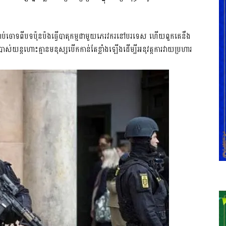
ាក់ជាប់ចោទពីបទប៉ុនប៉ងធ្វើបាតុកម្មជាមួយភេរវករនៅបរទេស ហើយពួកគេនឹង
មប្រើប្រាស់យន្តហោះគ្មានមនុស្សបើកកាន់តែខ្លាំងឡើងដើម្បីអនុវត្តការវាយប្រហារ