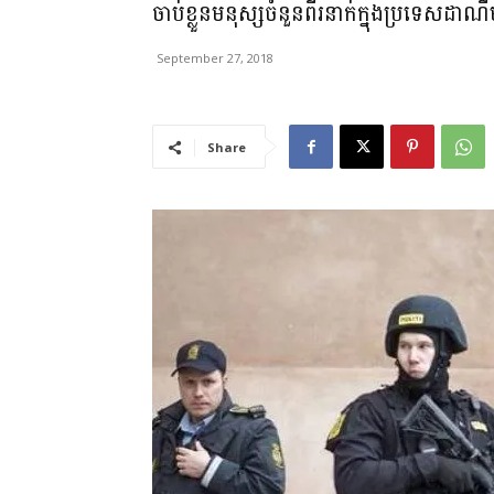
ចាប់ខ្លួនមនុស្សចំនួនពីរនាក់ក្នុងប្រទេសដាណឺម៉
September 27, 2018
Share