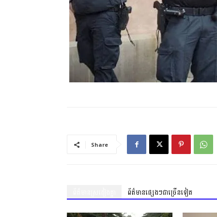
Share
ព័ត៌មានស្រដៀងគ្នា
ព័ត៌មានផ្សេងៗជាច្រើនទៀត