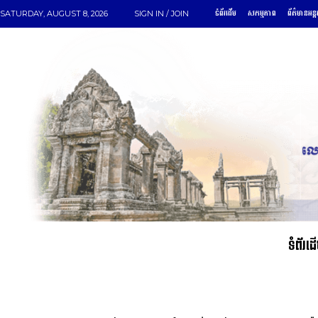
ទំព័រដើម
សកម្មភាព
ព័ត៌មានអន្ត
SATURDAY, AUGUST 8, 2026
SIGN IN / JOIN
ទំព័រដ