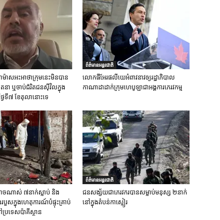
ព័ត៌មានអន្តរជាតិ
ស់ហាម៉ាសអះអាថាក្រុមនេះមិនបាន
លោកផីអែរផលីយេអំពាវនាវឲ្យរដ្ឋាភិបាល
នា ឬចាប់ជំរិតជនស៊ីវិលក្នុង
កាណាដាដាក់ក្រុមហេបូឡាជាអង្គការភេរវកម្ម
ថ្ងៃទី៧ ខែតុលានោះទេ
ព័ត៌មានអន្តរជាតិ
ចណាស់ ៧នាក់ស្លាប់ និង
ជនសង្ស័យជាភេរវករបានសម្លាប់មនុស្ស ២នាក់
ួសក្នុងហេតុការណ៍បំផ្ទុះគ្រាប់
នៅក្នុងតំបន់កាស្មៀរ
ប្រទេសប៉ាគីស្ថាន