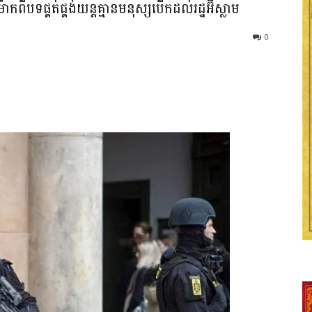
ាកពីបទផ្គត់ផ្គង់យន្តគ្មានមនុស្សបើកដល់រដ្ឋអ៊ីស្លាម
0