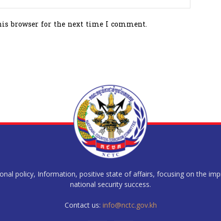
his browser for the next time I comment.
al policy, Information, positive state of affairs, focusing on the im
national security success.
Contact us:
info@nctc.gov.kh