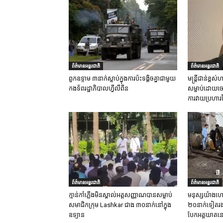
ព័ត៌មានអន្តរជាតិ
ព័ត៌មានអន្តរជាតិ
ពួកឧទ្ទាម ៣នាក់ស្លាប់ក្នុងការប៉ះទង្គិចគ្នាជាមួយ
មន្ត្រីជាន់ខ្ព
កងទ័ពរដ្ឋាភិបាលហ្វីលីពីន
សម្លាប់ដោយចេត
ការវាយប្រហារ
ព័ត៌មានអន្តរជាតិ
ព័ត៌មានអន្តរជាតិ
ក្មាន់កាំភ្លើងមិនស្គាល់អត្តសញ្ញាណបានសម្លាប់
មនុស្សយ៉ាងហោ
សមាជិកក្រុម Lashkar ជាង ៣០នាក់នៅក្នុង
២០នាក់ទៀតរងរប
ឧទ្យាន
បែកអត្តឃាតនៅ