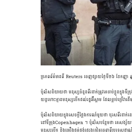
ប្រភពព័ត៌មានពី Reuters ចេញផ្សាយថ្ងៃទី២៦ ខែកញ្ញា ឆ
ប៉ូលិសនិយាយថា មនុស្សចំនួនពីរនាក់ត្រូវគេចាប់ខ្លួនក្នុង
យន្តហោះគ្មានមនុស្សបើកដល់រដ្ឋអ៊ីស្លាម ដែលធ្លាប់ប្រើវាដើម
ប៉ូលិសនិយាយក្នុងសេចក្តីថ្លែងការណ៍មួយថា បុរសពីរនាក់នេះត្រ
នៅទីក្រុងCopenhagen ។ ប៉ូលិសបន្ថែមថា គេសង្ស័យល
មនុស្សបើក និងគ្រឿងផ្គត់ផ្គង់ផ្សេងទៀតចេញពីប្រទេសដាណឺម៉ាក