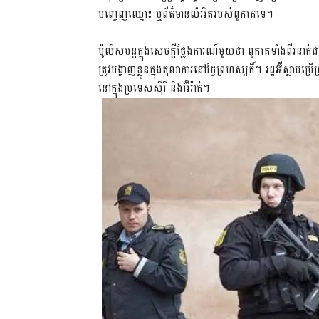
បញ្ចេញឈ្មោះ ឬព័ត៌មានលំអិតរបស់ពួកគេទេ។
ប៉ូលិសបន្តក្នុងសេចក្តីថ្លែងការណ៍មួយថា ពួកគេទាំងពីរន
ត្រូវបង្ហាញខ្លួនក្នុងតុលាការនៅថ្ងៃព្រហស្បតិ៍។ រដ្ឋអ៊ីស្លា
នៅក្នុងប្រទេសស៊ីរី និងអ៊ីរ៉ាក់។