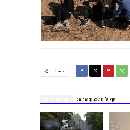
Share
ព័ត៌មានស្រដៀងគ្នា
ព័ត៌មានផ្សេងៗជាច្រើនទៀត