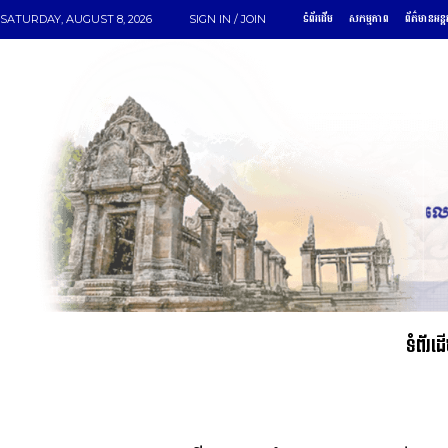
ទំព័រដើម
សកម្មភាព
ព័ត៌មានអន្ត
SATURDAY, AUGUST 8, 2026
SIGN IN / JOIN
ទំព័រដ