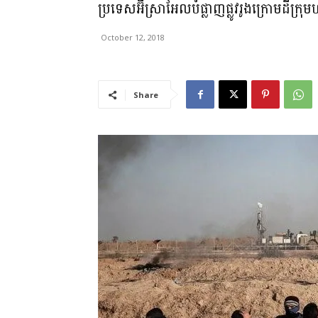
ប្រទេសអ៊ីស្រាអែលបំផ្លាញផ្លូវរូងក្រោមដីក្រ
October 12, 2018
Share