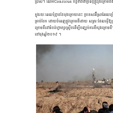
ប្រាស់។ លោកConricus បន្តថាវាជាប្រព័ន្ធផ្លូវរូងក្រោមដីដ
ក្នុងរយៈពេលប៉ុន្មានខែចុងក្រោយនេះ ប្រទេសអ៊ីស្រាអែលប្រើបច
គ្រាប់បែក ដោយបំពេញផ្លូវក្រោមដីដោយ សម្ភារៈដែលធ្វើឱ្យផ
ក្រោមដីនៅតំបន់ហ្គាហ្សាស្ទ្រីបដើម្បីបញ្ឈប់ការជីករូងក្រោ
នៅចុងឆ្នាំ២០១៩ ។