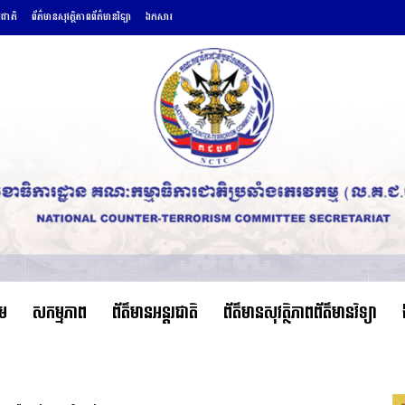
រជាតិ
ព័ត៌មានសុវត្ថិភាពព័ត៌មានវិទ្យា
ឯកសារ
ើម
សកម្មភាព
ព័ត៌មានអន្តរជាតិ
ព័ត៌មានសុវត្ថិភាពព័ត៌មានវិទ្យា