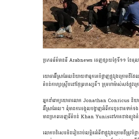
ប្រភពព័ត៌មានពី Arabnews ចេញផ្សាយថ្ងៃទី១១ ខែតុលា
យោធាអ៊ីស្រាអែលនិយាយថាពួកគេបំផ្លាញផ្លូវរូងក្រោមដីដ
តំបន់កាហ្សាស្ទ្រីបនៅថ្ងៃព្រហស្បតិ៍។ ក្រុមហាម៉ាស់សង់ផ្ល
អ្នកនាំ​ពាក្យ​យោធាលោក Jonathan Conricus និយាយថ
អ៊ីស្រាអែល។ ពុំមានការចង្អុលបង្ហាញអំពីការខូចខាតទាក់​ទ​ងន
មានប្រភពចេញពីតំបន់ Khan Yunisនៅភាគខាងត្បូងតំប
លោកបដិសេធមិនរៀបរាប់លម្អិតអំពីថាផ្លូវរូងក្រោមដីត្រូវបំ