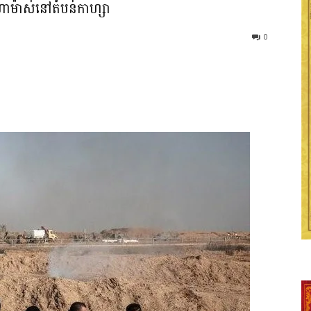
ុមហាម៉ាស់នៅតំបន់កាហ្សា
0