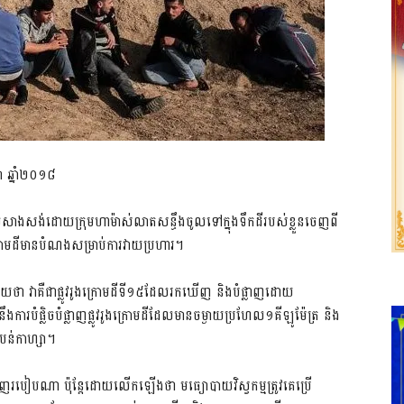
 ឆ្នាំ២០១៨
ែលសាងសង់ដោយក្រុមហាម៉ាស់លាតសន្ធឹងចូលទៅក្នុងទឹកដីរបស់ខ្លួនចេញពី
ូវក្រោមដីមានបំណងសម្រាប់ការវាយប្រហារ។
ា វាគឺជាផ្លូវរូងក្រោមដីទី១៥ដែលរកឃើញ និងបំផ្លាញដោយ
ឹងការ​បំផ្លិច​បំផ្លាញផ្លូវរូងក្រោមដីដែលមានចម្ងាយប្រហែល១គីឡូម៉ែត្រ និង
ន់កាហ្សា។
ផ្លាញរបៀបណា ​ប៉ុន្ដែដោយលើក​ឡើងថា មធ្យោបាយវិស្វកម្មត្រូវគេប្រើ