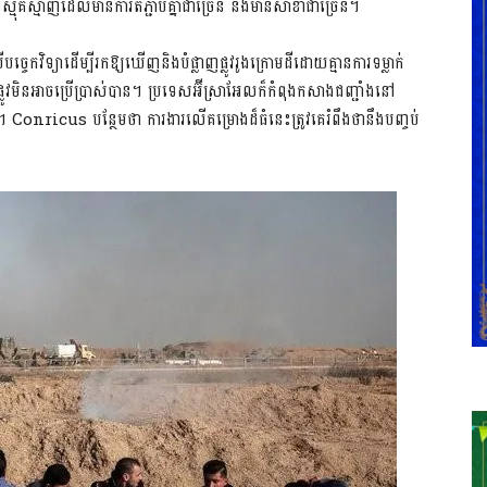
៏​ស្មុគស្មាញដែលមានការតភ្ជាប់គ្នាជាច្រើន និងមានសាខាជាច្រើន។
្ចេកវិទ្យាដើម្បីរកឱ្យឃើញ​និងបំផ្លាញផ្លូវរូងក្រោមដីដោយគ្មានការទម្លាក់
្លូវមិនអាចប្រើប្រាស់បាន។ ប្រទេសអ៊ីស្រាអែលក៏កំពុងកសាងជញ្ជាំងនៅ
មដី។ Conricus បន្ថែមថា ការងារលើគម្រោងដ៏ធំនេះត្រូវគេ​រំពឹងថានឹងបញ្ចប់​