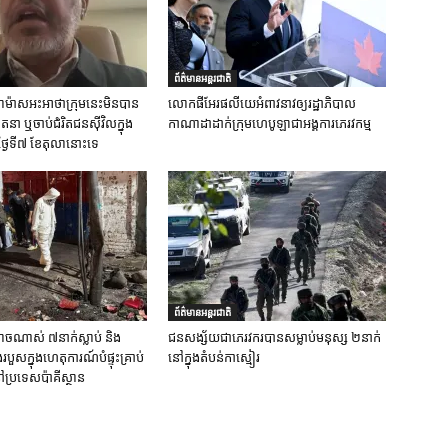
ព័ត៌មានអន្តរជាតិ
ស់ហាម៉ាសអះអាថាក្រុមនេះមិនបាន
លោកផីអែរផលីយេអំពាវនាវឲ្យរដ្ឋាភិបាល
នា ឬចាប់ជំរិតជនស៊ីវិលក្នុង
កាណាដាដាក់ក្រុមហេបូឡាជាអង្គការភេរវកម្ម
ថ្ងៃទី៧ ខែតុលានោះទេ
ព័ត៌មានអន្តរជាតិ
ចណាស់ ៧នាក់ស្លាប់ និង
ជនសង្ស័យជាភេរវករបានសម្លាប់មនុស្ស ២នាក់
ួសក្នុងហេតុការណ៍បំផ្ទុះគ្រាប់
នៅក្នុងតំបន់កាស្មៀរ
ប្រទេសប៉ាគីស្ថាន