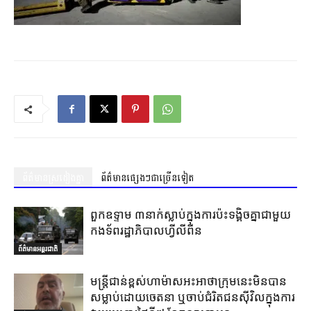
ព័ត៌មានស្រដៀងគ្នា
ព័ត៌មានផ្សេងៗជាច្រើនទៀត
ពួកឧទ្ទាម ៣នាក់ស្លាប់ក្នុងការប៉ះទង្គិចគ្នាជាមួយ
កងទ័ពរដ្ឋាភិបាលហ្វីលីពីន
ព័ត៌មានអន្តរជាតិ
មន្ត្រីជាន់ខ្ពស់ហាម៉ាសអះអាថាក្រុមនេះមិនបាន
សម្លាប់ដោយចេតនា ឬចាប់ជំរិតជនស៊ីវិលក្នុងការ