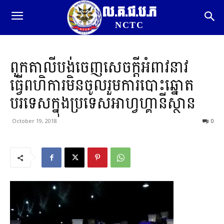
ល.គ.ជ.ប.ភ
NCTC
ពួកតាលីបង់ចេញសេចក្តីអំពាវនាវ
ធ្វើពហិការមិនចូលរួមការបោះឆ្នោត
បរទេសក្នុងប្រទេសអាហ្វហ្គានីស្ថាន
October 19, 2018
0