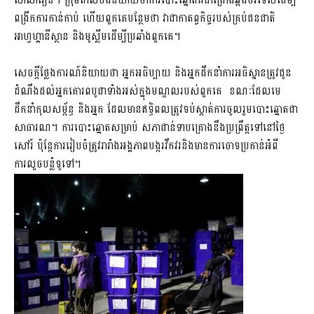
សាលារៀន។ ក្រុមតាលីបង់និយាយថា​ការបោះឆ្នោតគឺជាគ្រោងឆ្អឹងបរទេសដើម្បី
ពង្រីកការកាន់កាប់ ហើយពួកគេបន្ថែមថា វាជាកាតព្វកិច្ចរបស់គ្រប់ជនជាតិ
អាហ្វហ្គានីស្ថាន និងមូស្លីមដើម្បីប្រឆាំងពួកគេ។
សេចក្ដីថ្លែងការណ៍និយាយថា អ្នកអធិប្បាយ ​និងអ្នកដឹកនាំការអធិស្ឋាន​ត្រូវជូន
ដំណឹងដល់​អ្នកគោរពបូជាទាំងអស់ក្នុងមណ្ឌលរបស់ពួកគេ ​ខណៈដែលមេ
ដឹកនាំកុលសម្ព័ន្ធ និងអ្នក ដែលមានឥទ្ធិពលត្រូវទប់ស្កាត់ការចូលរួមបោះឆ្នោតជា
សាធារណ។ ការបោះឆ្នោតសម្រាប់ សភាជាន់ទាបគ្រោងនឹងប្រព្រឹត្តទៅនៅថ្ងៃ
សៅរ៍ ប៉ុន្តែការរៀបចំត្រូវរារាំងអង្គភាពបង្ករ​វឹកវរ​និងមានការចោទប្រកាន់អំពី
ការលួចបន្លំទូទៅ។