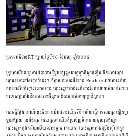
ប្រភពព័ត៌មានRT ផ្សាយថ្ងៃទី១៨ ខែតុលា ឆ្នាំ២០១៨
ក្រុមតាលីបង់ផ្សាការអំពាវនាវថ្មីមួយឱ្យពួកអាហ្វហ្គានីស្ថានធ្វើពហិការការបោះ
ឆ្នោតសភានៅសប្តាហ៍នេះ។ ទីភ្នាក់ងារសារព័ត៌មាន Reuters រាយការណ៍ថា
ចលនាលីបង់ថ្កោលទោសការ បោះឆ្នោតជាដំណើរការដែលដោយកំណត់ដោយ
បរទេសប្រឆាំងនឹងសាសនាអ៊ីស្លាម និងវប្បធម៌អាហ្វហ្គានីស្ថាន។
សេចក្តីថ្លែងការណ៍នេះគឺជាការអំពាវនាវលើកទីបី ហើយធ្វើតាមសារស្រដៀងគ្នា
មួយផ្សាយ នៅថ្ងៃពុធ ដែលក្រុមតាលីបង់ប្រាប់គ្រូមិនអោយចូលរួមជាអ្នក
បោះឆ្នោត​​ក្នុងការិយាល័យ​បោះឆ្នោត ដោយការបោះឆ្នោតភាគច្រើនធ្វើនៅក្នុង