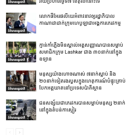
វាយប្រហារថ្ងៃទី៧ ខែតុលានោះទេ
ព័ត៌មានអន្តរជាតិ
លោកផីអែរផលីយេអំពាវនាវឲ្យរដ្ឋាភិបាល
កាណាដាដាក់ក្រុមហេបូឡាជាអង្គការភេរវកម្ម
ព័ត៌មានអន្តរជាតិ
ក្មាន់កាំភ្លើងមិនស្គាល់អត្តសញ្ញាណបានសម្លាប់
សមាជិកក្រុម Lashkar ជាង ៣០នាក់នៅក្នុង
ឧទ្យាន
ព័ត៌មានអន្តរជាតិ
មនុស្សយ៉ាងហោចណាស់ ៧នាក់ស្លាប់ និង
២០នាក់ទៀតរងរបួសក្នុងហេតុការណ៍បំផ្ទុះគ្រាប់
បែកអត្តឃាតនៅប្រទេសប៉ាគីស្ថាន
ព័ត៌មានអន្តរជាតិ
ជនសង្ស័យជាភេរវករបានសម្លាប់មនុស្ស ២នាក់
នៅក្នុងតំបន់កាស្មៀរ
ព័ត៌មានអន្តរជាតិ