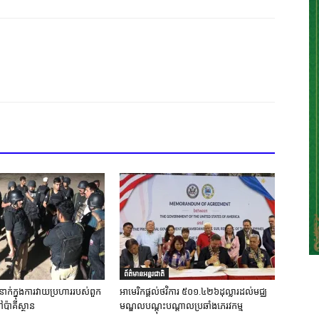
ព័ត៌មានអន្តរជាតិ
នាក់ក្នុងការវាយប្រហាររបស់ពួក
អាមេរិកផ្តល់ថវិការ ៥០១.៤២៦ដុល្លារដល់មជ្ឈ
ៅប៉ាគីស្ថាន
មណ្ឌលបណ្តុះបណ្តាលប្រឆាំងភេរវកម្ម