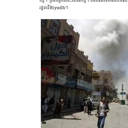
បន្ត។”ប្រតិបត្តិការនេះនៅតែបន្ត។ វាមិនពិតទេថាមានប
រដ្ឋធានីRiyadh។