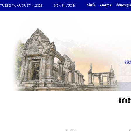
ទំព័រដើម
សកម្មភាព
ព័ត៌មានអន្តរ
TUESDAY, AUGUST 4, 2026
SIGN IN / JOIN
ទំព័រដ