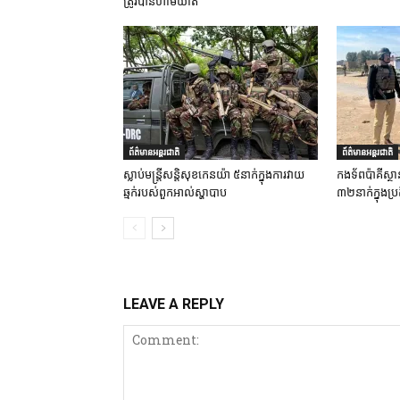
ត្រូវបានហាមឃាត់
ព័ត៌មានអន្តរជាតិ
ព័ត៌មានអន្តរជាតិ
ស្លាប់មន្ត្រីសន្តិសុខកេនយ៉ា ៥នាក់ក្នុងការវាយ
កងទ័ពប៉ាគីស្ថា
ឆ្មក់របស់ពួកអាល់ស្ហាបាប
៣២នាក់ក្នុងប្រត
LEAVE A REPLY