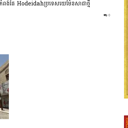
សលើកំពង់ផែ Hodeidahប្រទេសយេម៉ែនសាជាថ្មី
0