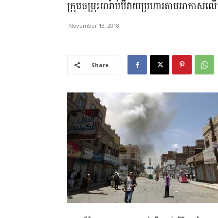
ក្រុមចម្រុះអារ៉ាប់ប៊ីវាយប្រហារតាមអាកា
November 13, 2018
Share