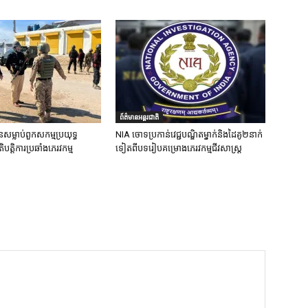
ព័ត៌មានអន្តរជាតិ
នសម្លាប់ពួកសកម្មប្រយុទ្ធ
NIA ចោទប្រកាន់វេជ្ជបណ្ឌិតម្នាក់និងដៃគូ២នាក់
ិបត្តិការប្រឆាំងភេរវកម្ម
ទៀតពីបទរៀបគម្រោងភេរវកម្មជីវសាស្ត្រ