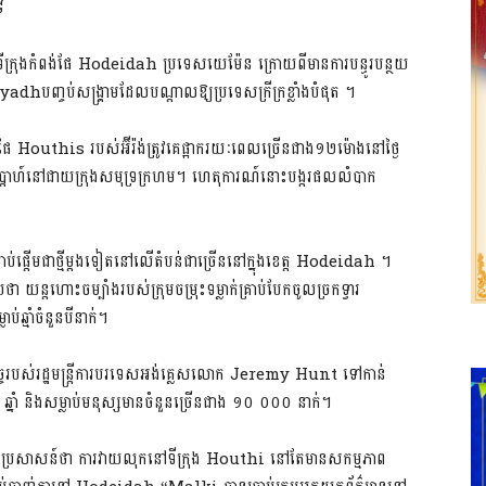
៨
សនៅទីក្រុងកំពង់ផែ Hodeidah ប្រទេសយេម៉ែន ក្រោយពីមានការបន្ធូរបន្ថយ
Riyadhបញ្ចប់សង្គ្រាមដែលបណ្តាលឱ្យប្រទេសក្រីក្រខ្លាំងបំផុត ។
ផែ Houthis របស់អ៊ីរ៉ង់ត្រូវគេផ្អាករយៈពេលច្រើនជាង១២ម៉ោងនៅថ្ងៃ
សប្តាហ៍នៅជាយក្រុងសមុទ្រក្រហម។ ហេតុការណ៍នោះបង្ករផលលំបាក
ប់ផ្តើមជាថ្មីម្តងទៀតនៅលើតំបន់ជាច្រើននៅក្នុងខេត្ត Hodeidah ។
យថា យន្តហោះចម្បាំងរបស់ក្រុមចម្រុះទម្លាក់គ្រាប់បែកចូលច្រកទ្វារ
្មាំចំនួនបីនាក់។
ច្ចរបស់រដ្ឋមន្ត្រីការបរទេសអង់គ្លេសលោក Jeremy Hunt ទៅកាន់
៤ ឆ្នាំ និងសម្លាប់មនុស្សមានចំនួនច្រើនជាង ១០ ០០០ នាក់។
ប្រសាសន៍ថា ការវាយលុកនៅទីក្រុង Houthi នៅតែមានសកម្មភាព