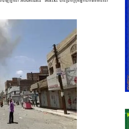
ទឈប់បាញ់គ្នានៅ Hodeidah “Malki បានប្រាប់ក្រុមអ្នកយកព័ត៌មាននៅ