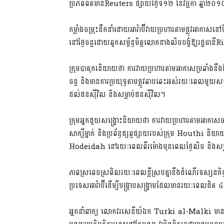
ប្រភពព័ត៌មានReuters ផ្សាយថ្ងៃទី១២ ខែវិច្ឆិកា ឆ្នាំ២០១
កម្លាំងចម្រុះដឹកនាំដោយអារ៉ាប៊ីវាយប្រហារតាមផ្លូវអាកា
នៅថ្ងៃចន្ទដោយពួកសម្ព័ន្ធមិត្តលោកខាងលិចបង្ខំឱ្យរដ្ឋធានី
ក្រុមបាតុករនិយាយថា ការវាយប្រហារតាមអាកាសប្រឆាំងនឹង
ចន្ទ និងមានការប្រយុទ្ធតាមផ្លូវឆាបឆេះអស់រយៈពេលមួយ
ដល់ជនស៊ីវិល និងសម្លាប់ជនស៊ីវិល។
ក្រុមអ្នកជួយសង្គ្រោះនិយាយថា ការវាយប្រហារតាមអាកាសចា
សាក្សីម្នាក់ និងប្រព័ន្ធផ្សព្វផ្សាយរបស់ក្រុម Houthi និយា
Hodeidah នៅរយៈពេលពីរម៉ោងមុនពេលថ្ងៃលិច និងសម្លាប់ឆ
ភាពស្រពេចស្រពិលរយៈពេលខ្លីស្របគ្នានឹងដំណើរទស្សនកិ
ប្រទេសអារ៉ាប៊ីដើម្បីបង្ក្រាបសង្រ្គាមដែលមានរយៈពេលជិត 
អ្នកនាំពាក្យ លោកវរសេនីយ៍ឯក Turki al-Malki មាន