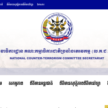
ជាតិ
ព័ត៌មានសុវត្ថិភាពព័ត៌មានវិទ្យា
ឯកសារ
ើម
សកម្មភាព
ព័ត៌មានអន្តរជាតិ
ព័ត៌មានសុវត្ថិភាពព័ត៌មានវិទ្យា