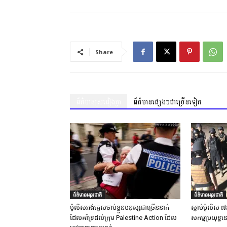
Share
ព័ត៌មានស្រដៀងគ្នា
ព័ត៌មានផ្សេងៗជាច្រើនទៀត
ព័ត៌មានអន្តរជាតិ
ព័ត៌មានអន្តរជាតិ
ប៉ូលិសអង់គ្លេសចាប់ខ្លួនមនុស្សជាច្រើននាក់
ស្លាប់ប៉ូលិស ៧
ដែលគាំទ្រដល់ក្រុម Palestine Action ដែល
សកម្មប្រយុទ្ធន