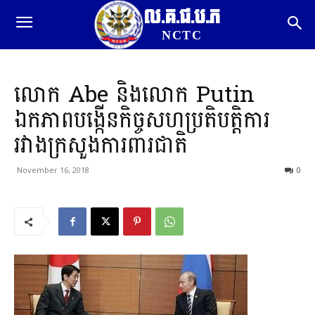
ល.គ.ជ.ប.ភ
NCTC
លោក Abe និងលោក Putin
ឯកភាពបង្កើនកិច្ចសហប្រតិបត្តិការ
រវាងក្រសួងការពារជាតិ
November 16, 2018
0