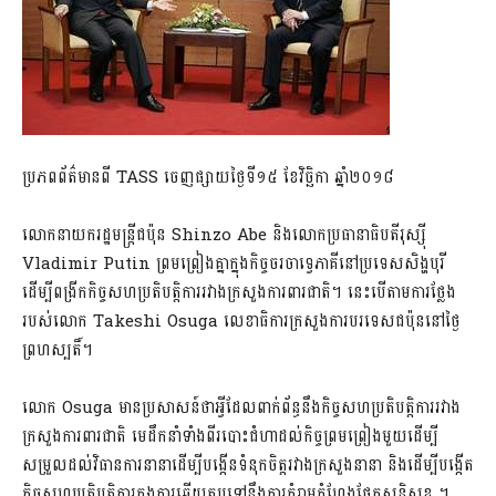
ប្រភពព័ត៌មានពី TASS ចេញផ្សាយថ្ងៃទី១៥ ខែវិច្ឆិកា ឆ្នាំ២០១៨
លោកនាយករដ្ឋមន្រ្តីជប៉ុន Shinzo Abe និងលោកប្រធានាធិបតីរុស្ស៊ី
Vladimir Putin ព្រមព្រៀងគ្នាក្នុងកិច្ចចរចាទ្វេភាគីនៅប្រទេសសិង្ហបុរី
ដើម្បីពង្រីកកិច្ចសហប្រតិបត្តិការរវាងក្រសួងការពារជាតិ។ នេះបើតាមការថ្លែង
របស់លោក Takeshi Osuga លេខាធិការក្រសួងការបរទេសជប៉ុននៅថ្ងៃ
ព្រហស្បតិ៍។
លោក Osuga មានប្រសាសន៍ថាអ្វីដែលពាក់ព័ន្ធនឹងកិច្ចសហប្រតិបត្តិការរវាង
ក្រសួងការពារជាតិ មេដឹកនាំទាំងពីរបោះជំហាដល់កិច្ចព្រមព្រៀងមួយដើម្បី
សម្រួលដល់វិធានការនានាដើម្បីបង្កើនទំនុកចិត្តរវាងក្រសួងនានា និងដើម្បីបង្កើត
កិច្ចសហប្រតិបត្តិការក្នុងការឆ្លើយតបទៅនឹងការគំរាមកំហែងផ្នែកសន្តិសុខ ។