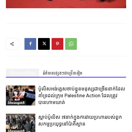
ព័ត៌មានស្រដៀងគ្នា
ព័ត៌មានផ្សេងៗជាច្រើនទៀត
ប៉ូលិសអង់គ្លេសចាប់ខ្លួនមនុស្សជាច្រើននាក់ដែល
គាំទ្រដល់ក្រុម Palestine Action ដែលត្រូវ
បានហាមឃាត់
ព័ត៌មានអន្តរជាតិ
ស្លាប់ប៉ូលិស ៧នាក់ក្នុងការវាយប្រហាររបស់ពួក
សកម្មប្រយុទ្ធនៅប៉ាគីស្ថាន
ព័ត៌មានអន្តរជាតិ