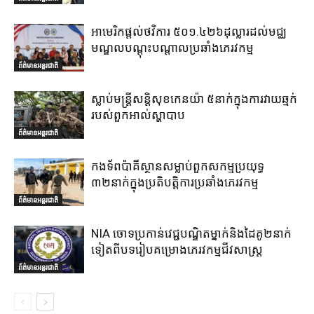
អាមេរិកផ្តល់ថវិការ ៥០១.៤២៦ដុល្លារដល់មជ្ឈ
មណ្ឌលបណ្តុះបណ្តាលប្រឆាំងភេរវកម្ម
ព័ត៌មានអន្តរជាតិ
ស្លាប់មន្ត្រីសន្តិសុខកេនយ៉ា ៥នាក់ក្នុងការវាយឆ្មក់
របស់ពួកអាល់ស្ហាបាប
ព័ត៌មានអន្តរជាតិ
កងទ័ពប៉ាគីស្ថានសម្លាប់ពួកសកម្មប្រយុទ្ធ
៣២នាក់ក្នុងប្រតិបត្តិការប្រឆាំងភេរវកម្ម
ព័ត៌មានអន្តរជាតិ
NIA ចោទប្រកាន់វេជ្ជបណ្ឌិតម្នាក់និងដៃគូ២នាក់
ទៀតពីបទរៀបគម្រោងភេរវកម្មជីវសាស្ត្រ
ព័ត៌មានអន្តរជាតិ