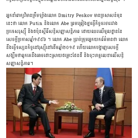
អ្នកនាំពាក្យវិមានក្រឹមឡាំងលោក Dmitry Peskov មានប្រសាសន៍មុន
នេះថា លោក Putin និងលោក Abe ព្រមព្រៀងគ្នាធ្វើកិច្ចចរចាររវាង
ប្រទេសរុស្ស៊ី និងជប៉ុនស្តីពីសន្ធិសញ្ញាសន្តិភាព ដោយឈរលើមូលដ្ឋាននៃ
សេចក្តីប្រកាសឆ្នាំ១៩៥៦ ។ លោក Abe ប្រាប់ក្រុមអ្នកយកព័ត៌មានថា លោក
នឹងធ្វើទស្សនកិច្ចនៅរុស្ស៊ីនៅដើមឆ្នាំ២០១៩ ហើយលោកបង្ហាញសេចក្តី
សង្ឃឹមថាពួកគេនឹងអាចដោះស្រាយជម្លោះដែនដី និងចុះហត្ថលេខាលើសន្ធិ
សញ្ញាសន្តិភាព។