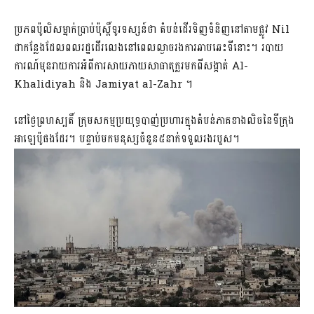
ប្រភពប៉ូលិសម្នាក់ប្រាប់ប៉ុស្តិ៍ទូរទស្សន៍ថា តំបន់ដើរទិញទំនិញនៅតាមផ្លូវ Nil
ជាកន្លែងដែលពលរដ្ឋដើរលេងនៅពេលល្ងាចរងការឆាបឆេះទីនោះ។ របាយ
ការណ៍មុនរាយការអំពីការសាយភាយសាធាតុក្លរមកពីសង្កាត់ Al-
Khalidiyah និង Jamiyat al-Zahr ។
នៅថ្ងៃព្រហស្បតិ៍ ក្រុមសកម្មប្រយុទ្ធបាញ់ប្រហារក្នុងតំបន់ភាគខាងលិចនៃទីក្រុង
អាឡេប៉ូផងដែរ។ បន្ទាប់មកមនុស្សចំនួន៥នាក់ទទួលរងរបួស។