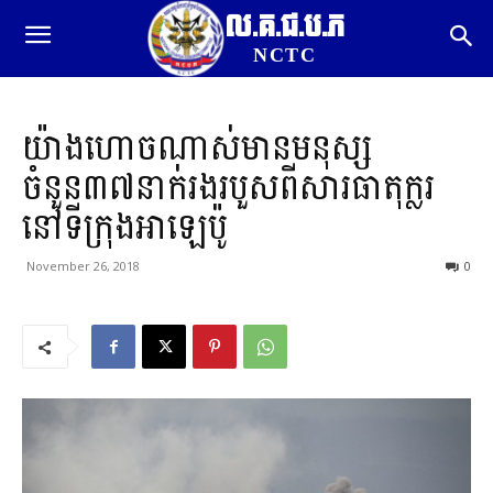
ល.គ.ជ.ប.ភ
NCTC
យ៉ាងហោចណាស់មានមនុស្ស
ចំនួន៣៧នាក់រងរបួសពីសារធាតុក្លរ
នៅទីក្រុងអាឡេប៉ូ
November 26, 2018
0