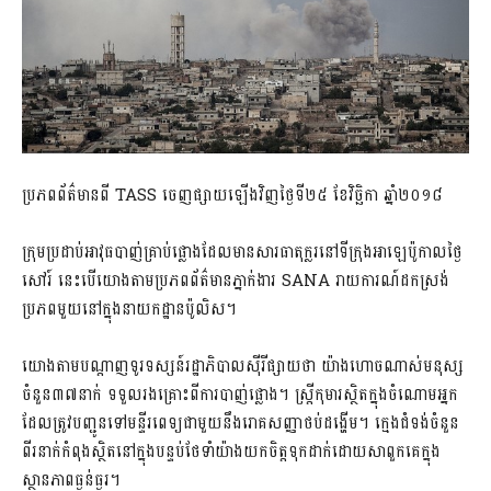
ប្រភពព័ត៌មានពី TASS ចេញផ្សាយឡើងវិញថ្ងៃទី២៥ ខែវិច្ឆិកា ឆ្នាំ២០១៨
ក្រុមប្រដាប់អាវុធបាញ់គ្រាប់ផ្លោងដែលមានសារធាតុក្លរនៅទីក្រុងអាឡេប៉ូកាលថ្ងៃ
សៅរ៍ នេះបើយោងតាមប្រភពព័ត៌មានភ្នាក់ងារ SANA រាយការណ៍ដកស្រង់
ប្រភពមួយនៅក្នុងនាយកដ្ឋានប៉ូលិស។
យោងតាមបណ្តាញទូរទស្សន៍រដ្ឋាភិបាលស៊ីរីផ្សាយថា យ៉ាងហោចណាស់មនុស្ស
ចំនួន៣៧នាក់ ទទួលរងគ្រោះពីការបាញ់ផ្លោង។ ស្ត្រីកុមារស្ថិតក្នុងចំណោមអ្នក
ដែលត្រូវបញ្ជូនទៅមន្ទីរពេទ្យជាមួយនឹងរោគសញ្ញាថប់ដង្ហើម។ ក្មេងជំទង់ចំនួន
ពីរនាក់កំពុងស្ថិតនៅក្នុងបន្ទប់ថែទាំយ៉ាងយកចិត្តទុកដាក់ដោយសាពួកគេក្នុង
ស្ថានភាពធ្ងន់ធ្ងរ។