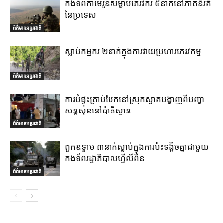
កងទ័ពកាមេរូនសម្លាប់ភេរវករ ៥នាក់នៅភាគនិរតី
នៃប្រទេស
ព័ត៌មានអន្តរជាតិ
ស្លាប់កម្មករ ២នាក់ក្នុងការវាយប្រហារភេរវកម្ម
ព័ត៌មានអន្តរជាតិ
ការបំផ្ទុះគ្រាប់បែកនៅស្រុកស្វាតបង្ហាញពីបញ្ហា
សន្តសុខនៅប៉ាគីស្ថាន
ព័ត៌មានអន្តរជាតិ
ពួកឧទ្ទាម ៣នាក់ស្លាប់ក្នុងការប៉ះទង្គិចគ្នាជាមួយ
កងទ័ពរដ្ឋាភិបាលហ្វីលីពីន
ព័ត៌មានអន្តរជាតិ