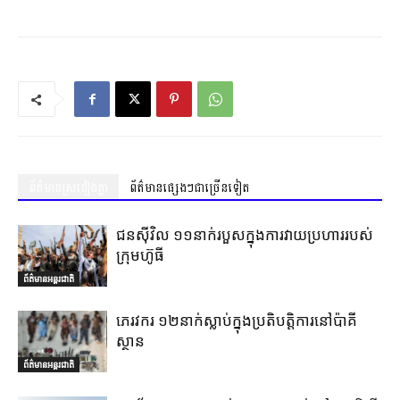
ព័ត៌មានស្រដៀងគ្នា
ព័ត៌មានផ្សេងៗជាច្រើនទៀត
ជនស៊ីវិល ១១នាក់របួសក្នុងការវាយប្រហាររបស់
ក្រុមហ៊ូធី
ព័ត៌មានអន្តរជាតិ
ភេរវករ ១២នាក់ស្លាប់ក្នុងប្រតិបត្តិការនៅប៉ាគី
ស្ថាន
ព័ត៌មានអន្តរជាតិ