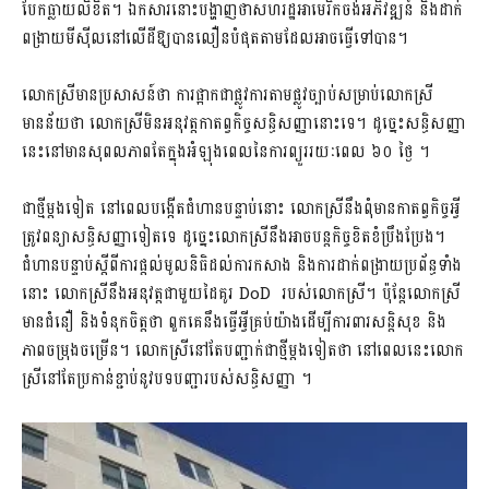
បែកធ្លាយលិខិត។ ឯកសារនោះបង្ហាញថាសហរដ្ឋអាមេរិកចង់អភិវឌ្ឍន៍ និងដាក់
ពង្រាយមីស៊ីលនៅលើដីឱ្យបានលឿនបំផុតតាមដែលអាចធ្វើទៅបាន។
លោកស្រីមានប្រសាសន៍ថា ការផ្អាកជាផ្លូវការតាមផ្លូវច្បាប់សម្រាប់លោកស្រី
មានន័យថា លោកស្រីមិនអនុវត្តកាតព្វកិច្ចសន្ធិសញ្ញានោះទេ។ ដូច្នេះសន្ធិសញ្ញា
នេះនៅមានសុពលភាពតែក្នុងអំឡុងពេលនៃការព្យួររយៈពេល ៦០ ថ្ងៃ ។
ជាថ្មីម្តងទៀត នៅពេលបង្កើតជំហានបន្ទាប់នោះ លោកស្រីនឹងពុំមានកាតព្វកិច្ចអ្វី
ត្រូវពន្យាសន្ធិសញ្ញាទៀតទេ ដូច្នេះលោកស្រីនឹងអាចបន្តកិច្ចខិតខំប្រឹងប្រែង។
ជំហានបន្ទាប់ស្តីពីការផ្តល់មូលនិធិដល់ការកសាង និងការដាក់ពង្រាយប្រព័ន្ធទាំង
នោះ លោកស្រីនឹងអនុវត្តជាមួយដៃគូរ DoD របស់លោកស្រី។ ប៉ុន្តែលោកស្រី
មានជំនឿ និងទំនុកចិត្តថា ពួកគេនឹងធ្វើអ្វីគ្រប់យ៉ាងដើម្បីការពារសន្តិសុខ​​ និង
ភាពចម្រុងចម្រើន។ លោកស្រីនៅតែបញ្ជាក់ជាថ្មីម្តងទៀតថា នៅពេលនេះលោក
ស្រីនៅតែប្រកាន់ខ្ជាប់នូវបទបញ្ជារបស់សន្ធិសញ្ញា ។