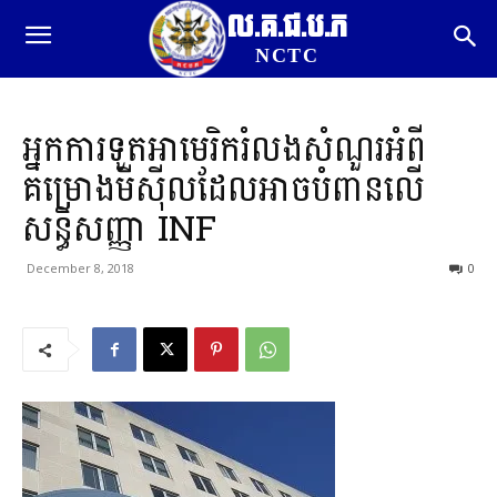
ល.គ.ជ.ប.ភ
NCTC
អ្នកការទូតអាមេរិករំលងសំណួរអំពី
គម្រោងមីស៊ីលដែលអាចបំពានលើ
សន្ធិសញ្ញា INF
December 8, 2018
0