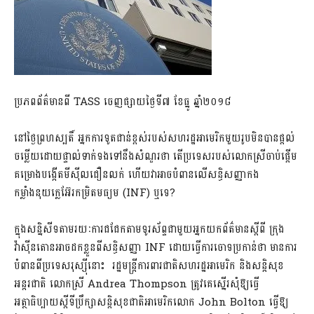
ប្រភពព័ត៌មានពី TASS ចេញផ្សាយថ្ងៃទី៧ ខែធ្នូ ឆ្នាំ២០១៨
នៅថ្ងៃព្រហស្បតិ៍ អ្នកការទូតជាន់ខ្ពស់របស់សហរដ្ឋអាមេរិកមួយរូបមិនបានផ្តល់
ចម្លើយដោយផ្ទាល់ទាក់ទងទៅនឹងសំណួរថា តើប្រទេសរបស់លោកស្រីចាប់ផ្តើម
គម្រោងបង្កើតមីស៊ីលជឿនលក់ ហើយវាអាចបំពានលើសន្ធិសញ្ញាកង
កម្លាំងនុយក្លេអ៊ែរកម្រិតមធ្យម (INF) ឬទេ?
ក្នុងសន្និសីទតាមរយៈការជជែកតាមទូរស័ព្ទជាមួយអ្នកយកព័ត៌មានស្តីពី ក្រុង
វ៉ាស៊ីនតោនអាចដកខ្លួនពីសន្ធិសញ្ញា INF ដោយធ្វើការចោទប្រកាន់ថា មានការ
បំពានពីប្រទេសរុស្ស៊ីនោះ រដ្ឋមន្ត្រីការពារជាតិសហរដ្ឋអាមេរិក និងសន្តិសុខ
អន្តរជាតិ លោកស្រី Andrea Thompson ត្រូវគេស្នើរសុំឱ្យធ្វើ
អត្ថាធិប្បាយស្តីទីប្រឹក្សាសន្តិសុខជាតិអាមេរិកលោក John Bolton ធ្វើឱ្យ