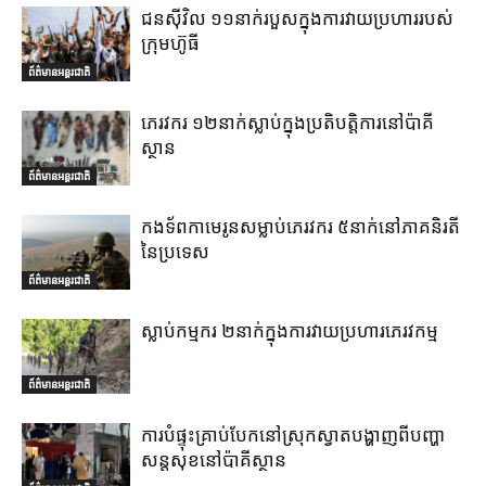
ជនស៊ីវិល ១១នាក់របួសក្នុងការវាយប្រហាររបស់
ក្រុមហ៊ូធី
ព័ត៌មានអន្តរជាតិ
ភេរវករ ១២នាក់ស្លាប់ក្នុងប្រតិបត្តិការនៅប៉ាគី
ស្ថាន
ព័ត៌មានអន្តរជាតិ
កងទ័ពកាមេរូនសម្លាប់ភេរវករ ៥នាក់នៅភាគនិរតី
នៃប្រទេស
ព័ត៌មានអន្តរជាតិ
ស្លាប់កម្មករ ២នាក់ក្នុងការវាយប្រហារភេរវកម្ម
ព័ត៌មានអន្តរជាតិ
ការបំផ្ទុះគ្រាប់បែកនៅស្រុកស្វាតបង្ហាញពីបញ្ហា
សន្តសុខនៅប៉ាគីស្ថាន