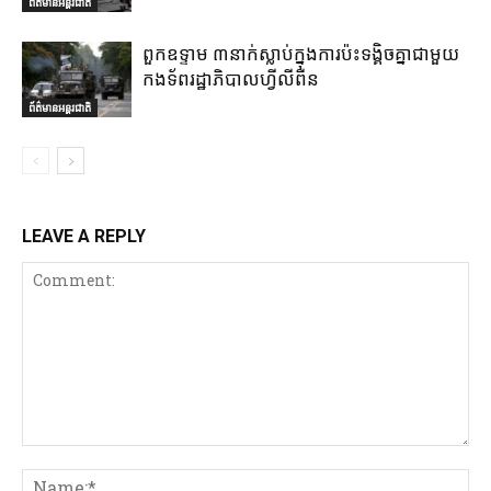
ព័ត៌មានអន្តរជាតិ
ពួកឧទ្ទាម ៣នាក់ស្លាប់ក្នុងការប៉ះទង្គិចគ្នាជាមួយ
កងទ័ពរដ្ឋាភិបាលហ្វីលីពីន
ព័ត៌មានអន្តរជាតិ
LEAVE A REPLY