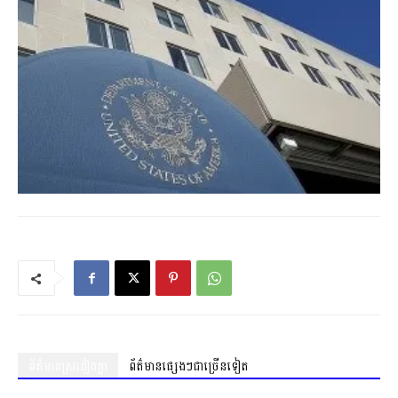
ព័ត៌មានស្រដៀងគ្នា
ព័ត៌មានផ្សេងៗជាច្រើនទៀត