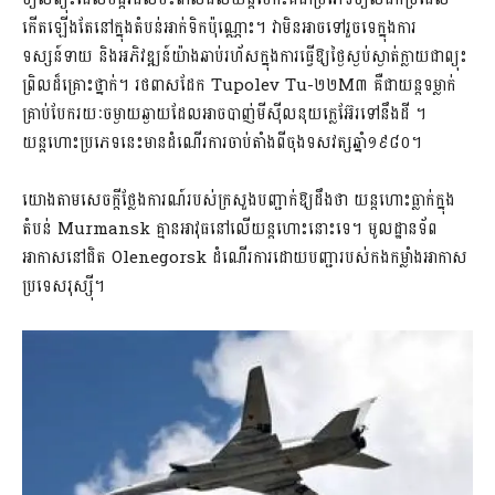
កើតឡើងតែនៅក្នុងតំបន់អាក់ទិកប៉ុណ្ណោះ​។ វា​​មិន​អាច​​ទៅរួចទេក្នុងការ
ទស្សន៍ទាយ និ​ង​អភិវឌ្ឍន៍យ៉ាងឆាប់រហ័ស​ក្នុងការធ្វើឱ្យថ្ងៃស្ងប់ស្ងាត់​ក្លាយ​ជាព្យុះ
ព្រិលដ៏គ្រោះថ្នាក់។ រថពាសដែក Tupolev Tu-២២M៣ គឺជាយន្ត​ទម្លាក់​
គ្រាប់​បែក​រយៈចម្ងាយឆ្ងាយដែលអាចបាញ់មីស៊ីលនុយក្លេអ៊ែរទៅនឹងដី ។
យន្តហោះប្រភេទនេះ​មាន​ដំណើរការ​ចាប់​​តាំង​ពីចុងទសវត្សឆ្នាំ១៩៨០។
យោងតាមសេចក្តីថ្លែង​ការណ៍របស់​ក្រសួង​បញ្ជាក់ឱ្យដឹង​ថា យន្តហោះធ្លាក់ក្នុង
តំបន់ Murmansk គ្មានអាវុធនៅលើយន្តហោះនោះទេ។ មូលដ្ឋាន​ទ័ព​
អាកាស​នៅជិត Olenegorsk ដំណើរការដោយ​បញ្ជារបស់កងកម្លាំងអាកាស​
ប្រទេស​រុស្ស៊ី។