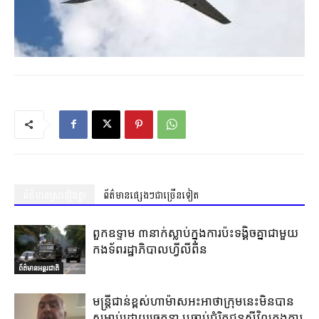
ព័ត៌មានស្រដៀងគ្នា
ព័ត៌មានផ្សេងៗជាច្រើនទៀត
ពួកឧទ្ទាម ៣នាក់ស្លាប់ក្នុងការប៉ះទង្គិចគ្នាជាមួយ
កងទ័ពរដ្ឋាភិបាលហ្វីលីពីន
ព័ត៌មានអន្តរជាតិ
មន្ត្រីជាន់ខ្ពស់ហាម៉ាសអះអាថាក្រុមនេះមិនបាន
សម្លាប់ដោយចេតនា ឬចាប់ជំរិតជនស៊ីវិលក្នុងការ