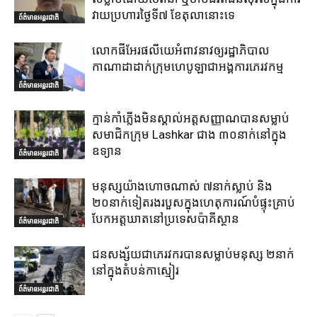
វាយប្រហារថ្ងៃទី៧ ខែតុលានោះទេ
ព័ត៌មានអន្តរជាតិ
លោកផីអែរផលីយេអំពាវនាវឲ្យរដ្ឋាភិបាល
កាណាដាដាក់ក្រុមហេបូឡាជាអង្គការភេរវកម្ម
ព័ត៌មានអន្តរជាតិ
ក្មាន់កាំភ្លើងមិនស្គាល់អត្តសញ្ញាណបានសម្លាប់
សមាជិកក្រុម Lashkar ជាង ៣០នាក់នៅក្នុង
ឧទ្យាន
ព័ត៌មានអន្តរជាតិ
មនុស្សយ៉ាងហោចណាស់ ៧នាក់ស្លាប់ និង
២០នាក់ទៀតរងរបួសក្នុងហេតុការណ៍បំផ្ទុះគ្រាប់
បែកអត្តឃាតនៅប្រទេសប៉ាគីស្ថាន
ព័ត៌មានអន្តរជាតិ
ជនសង្ស័យជាភេរវករបានសម្លាប់មនុស្ស ២នាក់
នៅក្នុងតំបន់កាស្មៀរ
ព័ត៌មានអន្តរជាតិ