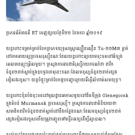
ប្រភពព័ត៌មានពី​ RT ចេញផ្សាយថ្ងៃទី២២ ខែមករា ឆ្នាំ២០១៩
យន្តហោះទម្រាក់គ្រាប់បែកប្រភេទយុទ្ធសាស្ត្រល្បឿនលឿន Tu-២២M៣ ធ្លាក់
នៅភាគពាយព្យប្រទេសរុស្ស៊ីខណៈដែលយន្តហោះព្យាយាមចុះចតនៅអំឡុង
ពេលមានព្យុះព្រិលមួយ។ ក្រសួងការពារជាតិរុស្ស៊ីរាយការណ៍ថា នាវិក
ចំនួន២នាក់ស្លាប់ក្នុងឧបទ្ទវហេតុនេះ​ខណៈ​ដែលមនុស្សចំនួន២នាក់ផ្សេង
ទៀតរងរបួស។ យន្តបំផ្ទុះគ្រាប់បែកជួបបញ្ហាក្រោយពី​ធ្វើ​លំហាត់​សមយុទ្ធ។
យន្តហោះប៉ុនប៉ងចុះចតនៅមូលដ្ឋានអាកាសមួយនៅជិតទីក្រុង Olene​gorsk
ក្នុងតំបន់ Murmansk ប្រទេសរុស្ស៊ី។ ក្រសួង​ការពារជាតិនិយាយថា
សមាជិកនាវិកចំនួន២នាក់ស្លាប់នៅនឹងកន្លែងខណៈដែលមនុស្សចំនួន២នាក់
ផ្សេងទៀតរងរបួសហើយត្រូវបញ្ជូនទៅមន្ទីរពេទ្យដើម្បីព្យាបាល។
ខ្យល់ព្យុះដែលបង្ករផលប៉ះពាល់ដល់​យន្ដ​ហោះគឺជាប្រភេទខ្យល់ដ៏កម្រដែល