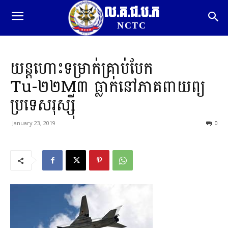
ល.គ.ជ.ប.ភ
NCTC
យន្ដហោះទម្រាក់គ្រាប់បែក
Tu-២២M៣ ធ្លាក់នៅភាគពាយព្យ
ប្រទេសរុស្ស៊ី
January 23, 2019
0