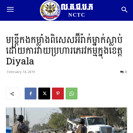
ល.គ.ជ.ប.ភ
NCTC
មន្ត្រីកងកម្លាំងពិសេសអ៊ីរ៉ាក់ម្នាក់ស្លាប់
ដោយការវាយប្រហារភេរវកម្មក្នុងខេត្ត
Diyala
February 14, 2019
0