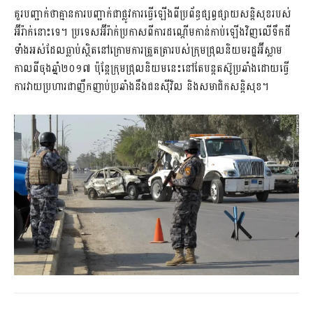
គួរបញ្ជាក់ថាគ្មានការបញ្ជាក់ជាផ្លូវការធ្វើឡើងពីប្រព័ន្ធផ្សព្វផ្សាយសន្តិសុខរបស់
អ៊ីរ៉ាក់នោះទេ។ ប្រទេសអ៊ីរ៉ាក់ប្រកាសពីការដណ្ដើមកាន់កាប់ឡើងវិញលើទឹកដី
ទាំងអស់ដែលធ្លាប់ស្ថិតនៅក្រោមការត្រួតត្រារបស់ក្រុមជ្រុលនិយមរដ្ឋអ៊ីស្លាម
កាលពីចុងឆ្នាំ២០១៧ ប៉ុន្តែក្រុមជ្រុលនិយមនេះនៅតែបន្តតស៊ូប្រឆាំងដោយធ្វើ
ការវាយប្រហារជាញឹកញាប់ប្រឆាំងនឹងជនស៊ីវិល និងសមាជិកសន្តិសុខ។