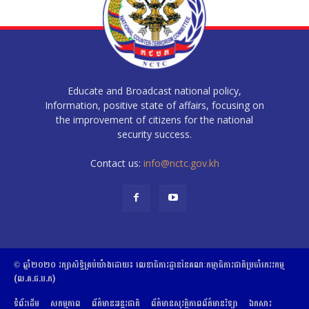
Educate and Broadcast national policy,
Information, positive state of affairs, focusing on
the improvement of citizens for the national
security success.
Contact us:
info@nctc.gov.kh
© ឆ្នាំ២០២០​ ​រក្សាសិទ្ធិ​គ្រប់យ៉ាង​ដោយ​៖​ ​លេខាធិការដ្ឋាននៃគណៈកម្មាធិការជាតិប្រចាំភេរវកម្ម
(ល.គ.ជ.ប.ភ)
ទំព័រដើម
សកម្មភាព
ព័ត៌មានអន្តរជាតិ
ព័ត៌មានសុវត្ថិភាពព័ត៌មានវិទ្យា
ឯកសារ