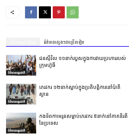
ព័ត៌មានស្រដៀងគ្នា
ព័ត៌មានផ្សេងៗជាច្រើនទៀត
ជនស៊ីវិល ១១នាក់របួសក្នុងការវាយប្រហាររបស់
ក្រុមហ៊ូធី
ព័ត៌មានអន្តរជាតិ
ភេរវករ ១២នាក់ស្លាប់ក្នុងប្រតិបត្តិការនៅប៉ាគី
ស្ថាន
ព័ត៌មានអន្តរជាតិ
កងទ័ពកាមេរូនសម្លាប់ភេរវករ ៥នាក់នៅភាគនិរតី
នៃប្រទេស
ព័ត៌មានអន្តរជាតិ