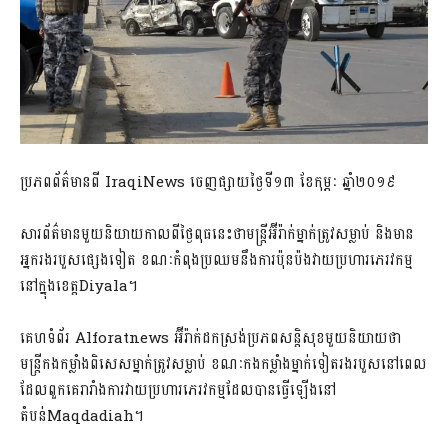
ប្រភពព័ត៌មានពី IraqiNews ចេញផ្សាយថ្ងៃទី១៣ ខែកុម្ភៈ ឆ្នាំ២០១៩
សារព័ត៌មានមួយនិយាយកាលពីថ្ងៃពុធនេះថាមន្រ្តីអ៊ីរ៉ាក់ម្នាក់ត្រូវសម្លាប់ និងមាន
អ្នករងរបួសផ្សេងទៀត ខណៈកំពុងប្រឈមនឹងការប៉ុនប៉ងវាយប្រហារភេរវកម្ម
នៅក្នុងខេត្តDiyala។
គេហទំព័រ Alforatnews អ៊ីរ៉ាក់ដកស្រង់ប្រភពសន្តិសុខមួយនិយាយថា
មន្ត្រីកងកម្លាំងពិសេសម្នាក់ត្រូវសម្លាប់ ខណៈកងកម្លាំងម្នាក់ទៀតរងរបួសនៅពេល
ដែលពួកគេរារាំងការវាយប្រហារភេរវកម្មដែលបានធ្វើឡើងនៅ
តំបន់Maqdadiah។