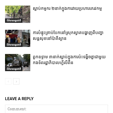
ស្លាប់កម្មករ ២នាក់ក្នុងការវាយប្រហារភេរវកម្ម
ព័ត៌មានអន្តរជាតិ
ការបំផ្ទុះគ្រាប់បែកនៅស្រុកស្វាតបង្ហាញពីបញ្ហា
សន្តសុខនៅប៉ាគីស្ថាន
ព័ត៌មានអន្តរជាតិ
ពួកឧទ្ទាម ៣នាក់ស្លាប់ក្នុងការប៉ះទង្គិចគ្នាជាមួយ
កងទ័ពរដ្ឋាភិបាលហ្វីលីពីន
ព័ត៌មានអន្តរជាតិ
LEAVE A REPLY