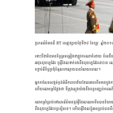
ប្រភពព័ត៌មានពី RT ចេញផ្សាយថ្ងៃទី២៨ ខែកុម្ភៈ ឆ្នាំ២០១
ទោះបីជាមិនមានកិច្ចព្រមព្រៀងជាផ្លូវការណាក៏ដោយ ក៏មេ
អាវុធនុយក្លេអ៊ែរ ឬអ្វីដែលទាក់ទងនឹងនុយក្លេអ៊ែរនោះទ
បន្ទាប់ពីកិច្ចប្រជុំកំពូលហាណូយបានរំលាយចោល។
អ្នកកាសែតសង្កត់ធ្ងន់អំពីការបរាជ័យដែលអាចកើតមានក្នុងការ
ហើយលោកត្រាំថ្លែងថា ទីក្រុងព្យុងយ៉ាងនឹងបន្តបញ្ឈប់ការអភិ
លោកត្រាំប្រាប់ទៅសារព័ត៌មាននូវអ្វីដែលលោកគីមបាននិយាយថ
នឹងនុយក្លេអ៊ែរបន្តទៀតទេ។ ហើយអ្វីដែលខ្ញុំអាចប្រាប