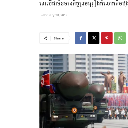
ទោះបីជាមិនមានកិច្ចព្រមព្រៀងក៏លោកគីមជុង
February 28, 2019
Share