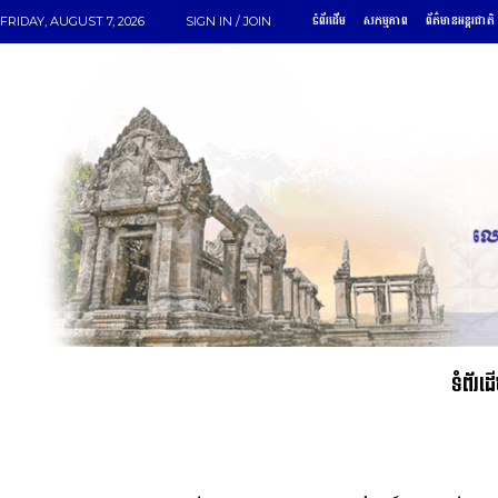
ទំព័រដើម
សកម្មភាព
ព័ត៌មានអន្តរជាតិ
FRIDAY, AUGUST 7, 2026
SIGN IN / JOIN
ទំព័រដ