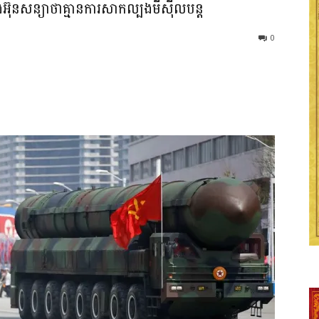
អ៊ុនសន្យាថាគ្មានការសាកល្បងមីស៊ីលបន្ត
0