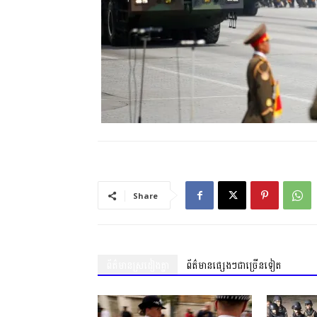
Share
ព័ត៌មានស្រដៀងគ្នា
ព័ត៌មានផ្សេងៗជាច្រើនទៀត