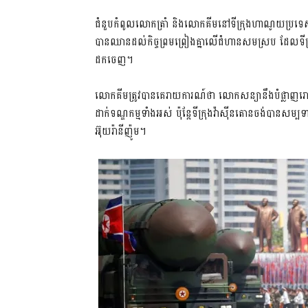
ជំនួបកំពូលលោកត្រាំ និងលោកគីមនៅទីក្រុងហាណូយប្រទេសវៀ
បានឈានដល់កិច្ចព្រមព្រៀងគ្នាលើជំហានសមស្រប ដែលទីក្រុងព្
ដកចេញ។
លោកគីមត្រូវបានគេរាយការណ៍ថា លោកសន្យានឹងបំផ្លាញរោ
ដាក់ទណ្ឌកម្មទាំងអស់ ប៉ុន្តែទីក្រុងវ៉ាស៊ីនតោនចង់បានសម្ប
អ៊ុយរ៉ានីញ៉ូម។