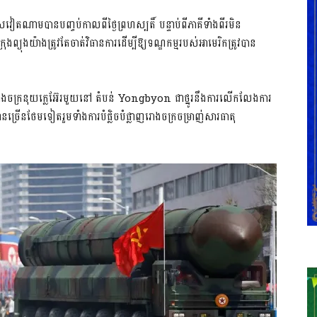
តណាមបានបញ្ចប់កាលពីថ្ងៃព្រហស្បតិ៍ បន្ទាប់ពីភាគីទាំងពីរមិន
យុងយ៉ាងត្រូវតែចាត់វិធានការដើម្បីឱ្យទណ្ឌកម្មរបស់អាមេរិកត្រូវបាន
ងចក្រនុយក្លេអ៊ែរមួយនៅ តំបន់ Yongbyon ជាថ្នូរនឹងការលើកលែងការ
ទានច្រើនថែមទៀតរួមទាំងការបំផ្លិចបំផ្លាញរោងចក្រចម្រាញ់សារធាតុ