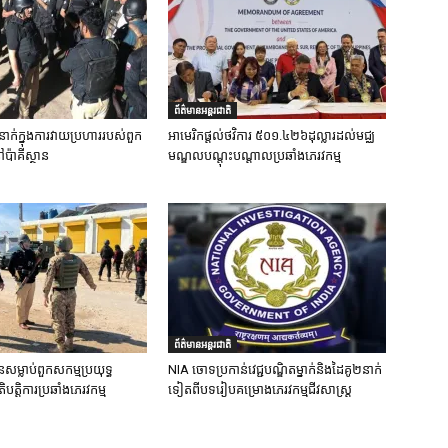
ព័ត៌មានអន្តរជាតិ
នាក់ក្នុងការវាយប្រហាររបស់ពួក
អាមេរិកផ្តល់ថវិការ ៥០១.៤២៦ដុល្លារដល់មជ្ឈ
ៅប៉ាគីស្ថាន
មណ្ឌលបណ្តុះបណ្តាលប្រឆាំងភេរវកម្ម
ព័ត៌មានអន្តរជាតិ
នសម្លាប់ពួកសកម្មប្រយុទ្ធ
NIA ចោទប្រកាន់វេជ្ជបណ្ឌិតម្នាក់និងដៃគូ២នាក់
ិបត្តិការប្រឆាំងភេរវកម្ម
ទៀតពីបទរៀបគម្រោងភេរវកម្មជីវសាស្ត្រ