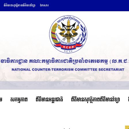
ព័ត៌មានសុវត្ថិភាពព័ត៌មានវិទ្យា
ឯកសារ
ើម
សកម្មភាព
ព័ត៌មានអន្តរជាតិ
ព័ត៌មានសុវត្ថិភាពព័ត៌មានវិទ្យា