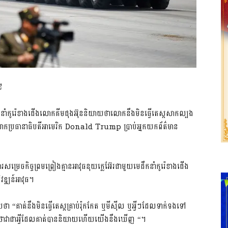
៩
ដឹកនាំកូរ៉េខាងជើងលោកគីមជុងអ៊ុននិយាយថាលោកនឹងមិនធ្វើតេស្តសាកល្បង
េ លោកប្រធានាធិបតីអាមេរិក Donald Trump ប្រាប់អ្នកយកព័ត៌មាន
សម្រេចកិច្ចព្រមព្រៀងគ្មានអាវុធនុយក្លេអ៊ែរជាមួយមេដឹកនាំកូរ៉េខាងជើង
វឌ្ឍន៍អាវុធ។
ា “គាត់នឹងមិនធ្វើតេស្តគ្រាប់រ៉ុកកែត ឬមីស៊ីល ឬអ្វីៗដែលទាក់ទងទៅ
់បានគឺថាវាជាអ្វីដែលគាត់បាននិយាយហើយយើងនឹងឃើញ “។