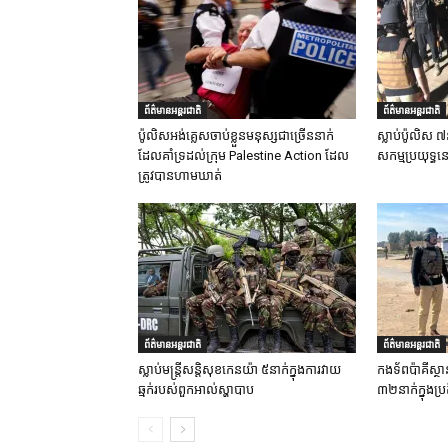
ព័ត៌មានអន្តរជាតិ
ព័ត៌មានអន្តរជាតិ
ប៉ូលិសអង់គ្លេសចាប់ខ្លួនមនុស្សជាច្រើននាក់
ស្លាប់ប៉ូលិស ៧
ដែលគាំទ្រដល់ក្រុម Palestine Action ដែល
សកម្មប្រយុទ្ធន
ត្រូវបានហាមឃាត់
ព័ត៌មានអន្តរជាតិ
ព័ត៌មានអន្តរជាតិ
ស្លាប់មន្ត្រីសន្តិសុខកេនយ៉ា ៥នាក់ក្នុងការវាយ
កងទ័ពប៉ាគីស្ថា
ឆ្មក់របស់ពួកអាល់ស្ហាបាប
៣២នាក់ក្នុងប្រត