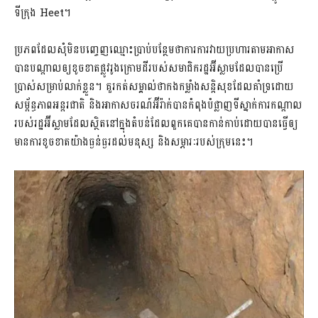
ទីក្រុង Heet។
ប្រភពដែលសុំមិនបញ្ចេញឈ្មោះប្រាប់បន្ថែមថាការការវាយប្រហារតាមអាកាស
បានបណ្តាលឲ្យខូចខាតផ្លូវរូងក្រោមដីរបស់សមាជិករដ្ឋអ៊ីស្លាមដែលបានប្រើ
ប្រាស់សម្រាប់លាក់ខ្លួន។ គួរកត់សម្គាល់ថាកងកម្លាំងសន្ដិសុខដែលគាំទ្រដោយ
សម្ព័ន្ធភាពអន្តរជាតិ និងអាកាសចរណ៍អ៊ីរ៉ាក់បានកំពុងបំផ្លាញទីស្នាក់ការកណ្តាល
របស់រដ្ឋអ៊ីស្លាមដែលស្ថិតនៅក្នុងតំបន់ដែលពួកគេបានកាន់កាប់ដោយបានធ្វើឲ្យ
មានការខូចខាតយ៉ាងធ្ងន់ធ្ងរដល់មនុស្ស និងសម្ភារៈរបស់ក្រុមនេះ។