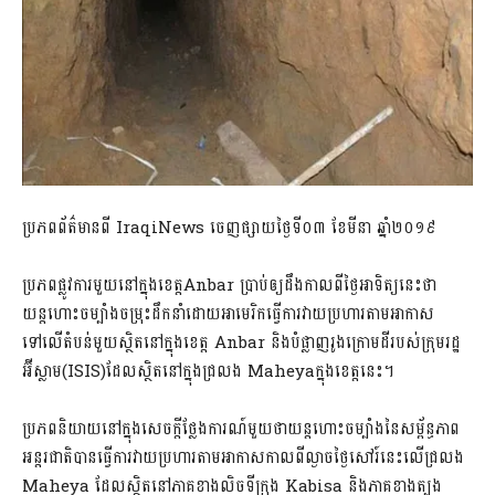
ប្រភពព័ត៌មានពី IraqiNews ចេញផ្សាយថ្ងៃទី០៣ ខែមីនា ឆ្នាំ២០១៩
ប្រភពផ្លូវការមួយនៅក្នុងខេត្តAnbar ប្រាប់ឲ្យដឹងកាលពីថ្ងៃអាទិត្យនេះថា
យន្តហោះចម្បាំងចម្រុះដឹកនាំដោយអាមេរិកធ្វើការវាយប្រហារតាមអាកាស
ទៅលើតំបន់មួយស្ថិតនៅក្នុងខេត្ត Anbar និងបំផ្លាញរូងក្រោមដីរបស់ក្រុមរដ្ឋ
អ៊ីស្លាម(ISIS)ដែលស្ថិតនៅក្នុងជ្រលង Maheyaក្នុងខេត្តនេះ។
ប្រភពនិយាយនៅក្នុងសេចក្តីថ្លែងការណ៍មួយថាយន្តហោះចម្បាំងនៃសម្ព័ន្ធភាព
អន្តរជាតិបានធ្វើការវាយប្រហារតាមអាកាសកាលពីល្ងាចថ្ងៃសៅរ៍នេះលើជ្រលង
Maheya ដែលស្ថិតនៅភាគខាងលិចទីក្រុង Kabisa និងភាគខាងត្បូង