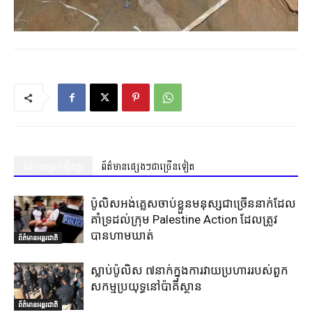
ព័ត៌មានស្រដៀងគ្នា
ព័ត៌មានផ្សេងៗជាច្រើនទៀត
ប៉ូលិសអង់គ្លេសចាប់ខ្លួនមនុស្សជាច្រើននាក់ដែល
គាំទ្រដល់ក្រុម Palestine Action ដែលត្រូវ
បានហាមឃាត់
ព័ត៌មានអន្តរជាតិ
ស្លាប់ប៉ូលិស ៧នាក់ក្នុងការវាយប្រហាររបស់ពួក
សកម្មប្រយុទ្ធនៅប៉ាគីស្ថាន
ព័ត៌មានអន្តរជាតិ