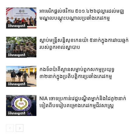
អាមេរិកផ្តល់ថវិការ ៥០១.៤២៦ដុល្លារដល់មជ្ឈ
មណ្ឌលបណ្តុះបណ្តាលប្រឆាំងភេរវកម្ម
ព័ត៌មានអន្តរជាតិ
ស្លាប់មន្ត្រីសន្តិសុខកេនយ៉ា ៥នាក់ក្នុងការវាយឆ្មក់
របស់ពួកអាល់ស្ហាបាប
ព័ត៌មានអន្តរជាតិ
កងទ័ពប៉ាគីស្ថានសម្លាប់ពួកសកម្មប្រយុទ្ធ
៣២នាក់ក្នុងប្រតិបត្តិការប្រឆាំងភេរវកម្ម
ព័ត៌មានអន្តរជាតិ
NIA ចោទប្រកាន់វេជ្ជបណ្ឌិតម្នាក់និងដៃគូ២នាក់
ទៀតពីបទរៀបគម្រោងភេរវកម្មជីវសាស្ត្រ
ព័ត៌មានអន្តរជាតិ