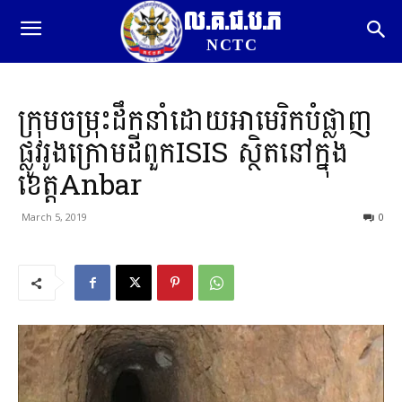
ល.គ.ជ.ប.ភ
NCTC
ក្រុមចម្រុះដឹកនាំដោយអាមេរិកបំផ្លាញ
ផ្លូវរូងក្រោមដីពួកISIS ស្ថិតនៅក្នុង
ខេត្តAnbar
March 5, 2019
0