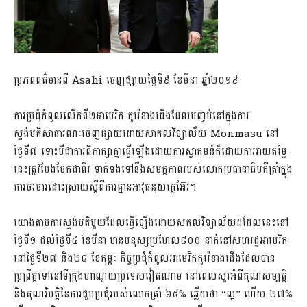
ប្រភពពត៌មានពី Asahi ចេញផ្សាយថ្ងៃទី៩ ខែមីនា ឆ្នាំ២០១៩
ការប្រជុំកំពូលលើកទី២អាមេរិក កូរ៉េខាងជើងដែលបញ្ចប់នៅក្នុងការ
ស្ទង់មតិសាធារណៈចេញផ្សាយដោយសាកលវិទ្យាល័យ Monmasu នៅ
ថ្ងៃទី៧ ទោះបីជាការពិភាក្សាគ្នាធ្វើឡើងដោយការស្វាគមន៍ក៏ដោយការវាយតម្លៃ
នេះត្រូវបែងចែកជាពីរ ទាក់ទងទៅនឹងសមត្ថភាពរបស់លោកប្រធានាធិបតីត្រាំក្នុង
ការចរចារដោះស្រាយស្តីពីការគ្មានអាវុធនុយក្លេអ៊ែរ។
យោងតាមការស្ទង់មតិមួយដែលធ្វើឡើងដោយសកលវិទ្យាល័យដដែលនេះនៅ
ថ្ងៃទី១ ដល់ថ្ងៃទី៤ ខែមីនា មានមនុស្សប្រហែល៨០០ នាក់នៅសហរដ្ឋអាមេរិក
នៅថ្ងៃទី២៧ និង២៨ ខែកុម្ភៈ កិច្ចប្រជុំកំពូលអាមេរិកកូរ៉េខាងជើងដែលបាន
ប្រព្រឹត្តទៅនៅទីក្រុងហាណូយប្រទេសវៀតណាម នៅពេលសួរអំពីគុណសម្បត្តិ
និងគុណវិបត្តិនៃការជួបប្រជុំរបស់លោកត្រាំ ៦៥% ឆ្លើយថា “ល្អ” ហើយ ២៧%