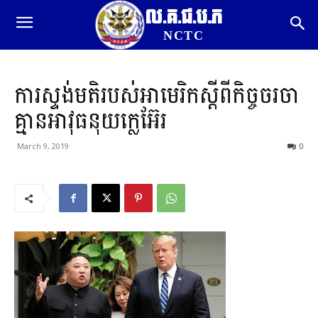
ល.គ.ជ.ប.ភ
NCTC
ការស្ទង់មតិរបស់អាមេរិកស្តីពីកិច្ចចរចា
គ្មានអាវុធនុយក្លេអ៊ែរ
March 9, 2019
0