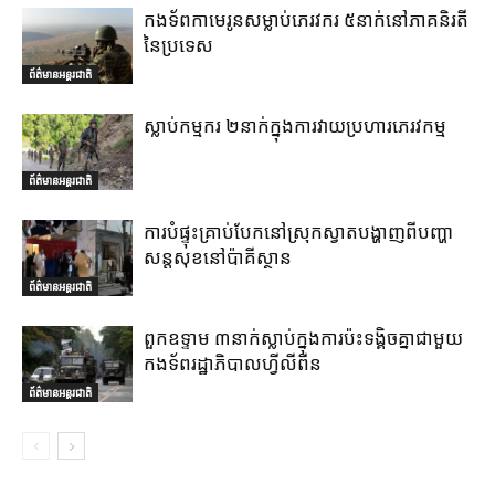
កងទ័ពកាមេរូនសម្លាប់ភេរវករ ៥នាក់នៅភាគនិរតី
នៃប្រទេស
ព័ត៌មានអន្តរជាតិ
ស្លាប់កម្មករ ២នាក់ក្នុងការវាយប្រហារភេរវកម្ម
ព័ត៌មានអន្តរជាតិ
ការបំផ្ទុះគ្រាប់បែកនៅស្រុកស្វាតបង្ហាញពីបញ្ហា
សន្តសុខនៅប៉ាគីស្ថាន
ព័ត៌មានអន្តរជាតិ
ពួកឧទ្ទាម ៣នាក់ស្លាប់ក្នុងការប៉ះទង្គិចគ្នាជាមួយ
កងទ័ពរដ្ឋាភិបាលហ្វីលីពីន
ព័ត៌មានអន្តរជាតិ