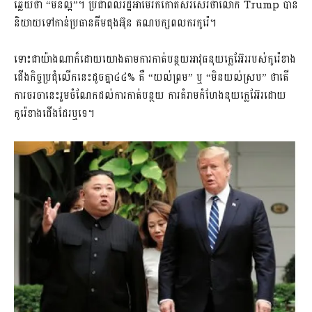
ឆ្លើយថា “មិនល្អ”។ ប្រជាពលរដ្ឋអាមេរិកកោតសរសើរថាលោក Trump បាន
និយាយទៅកាន់ប្រធានគីមជុងអ៊ុន គណបក្សពលករកូរ៉េ។
ទោះជាយ៉ាងណាក៏ដោយយោងតាមការកាត់បន្ថយអាវុធនុយក្លេអ៊ែររបស់កូរ៉េខាង
ជើងកិច្ចប្រជុំលើកនេះដូចគ្នា៤៤% គឺ “យល់ព្រម” ឬ “មិនយល់ស្រប” ថាតើ
ការចរចានេះរួមចំណែកដល់ការកាត់បន្ថយ ការគំរាមកំហែងនុយក្លេអ៊ែរដោយ
កូរ៉េខាងជើងដែរឬទេ។