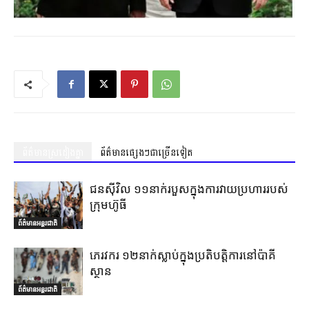
ព័ត៌មានស្រដៀងគ្នា
ព័ត៌មានផ្សេងៗជាច្រើនទៀត
ជនស៊ីវិល ១១នាក់របួសក្នុងការវាយប្រហាររបស់
ក្រុមហ៊ូធី
ព័ត៌មានអន្តរជាតិ
ភេរវករ ១២នាក់ស្លាប់ក្នុងប្រតិបត្តិការនៅប៉ាគី
ស្ថាន
ព័ត៌មានអន្តរជាតិ