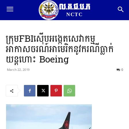
ល.គ.ជ.ប.ភ
NCTC
ក្រុមFBIស៊ើបអង្កេតសេវាកម្ម
អាកាសចរណ៍អាមេរិកនូវករណីធ្លាក់
យន្តហោះ Boeing
March 22, 2019
0