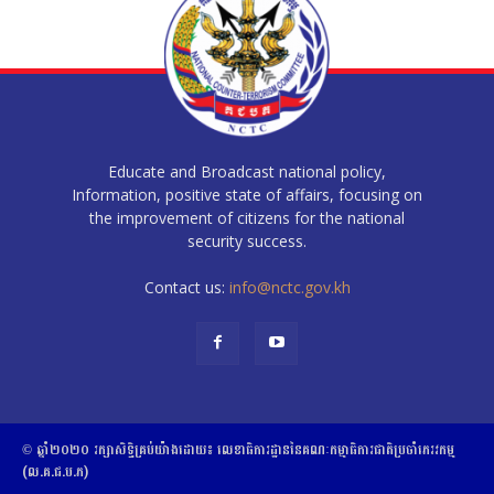
Educate and Broadcast national policy,
Information, positive state of affairs, focusing on
the improvement of citizens for the national
security success.
Contact us:
info@nctc.gov.kh
© ឆ្នាំ២០២០​ ​រក្សាសិទ្ធិ​គ្រប់យ៉ាង​ដោយ​៖​ ​លេខាធិការដ្ឋាននៃគណៈកម្មាធិការជាតិប្រចាំភេរវកម្ម
(ល.គ.ជ.ប.ភ)