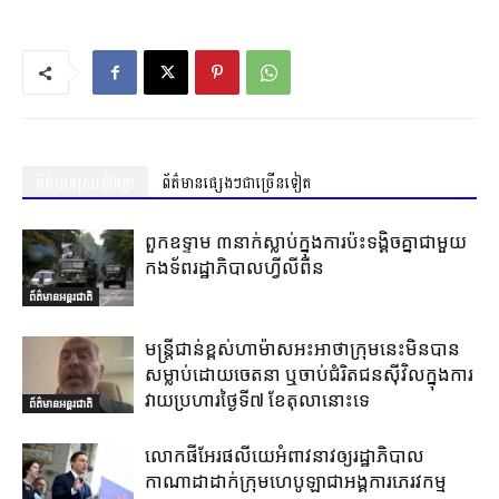
ព័ត៌មានស្រដៀងគ្នា
ព័ត៌មានផ្សេងៗជាច្រើនទៀត
ពួកឧទ្ទាម ៣នាក់ស្លាប់ក្នុងការប៉ះទង្គិចគ្នាជាមួយ
កងទ័ពរដ្ឋាភិបាលហ្វីលីពីន
ព័ត៌មានអន្តរជាតិ
មន្ត្រីជាន់ខ្ពស់ហាម៉ាសអះអាថាក្រុមនេះមិនបាន
សម្លាប់ដោយចេតនា ឬចាប់ជំរិតជនស៊ីវិលក្នុងការ
វាយប្រហារថ្ងៃទី៧ ខែតុលានោះទេ
ព័ត៌មានអន្តរជាតិ
លោកផីអែរផលីយេអំពាវនាវឲ្យរដ្ឋាភិបាល
កាណាដាដាក់ក្រុមហេបូឡាជាអង្គការភេរវកម្ម