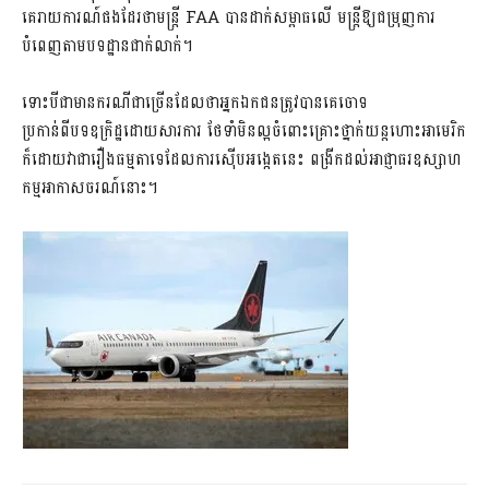
គេរាយការណ៍ផងដែរថាមន្ដ្រី FAA បានដាក់សម្ពាធលើ មន្ត្រីឱ្យជម្រុញការ
បំពេញតាមបទដ្ឋានជាក់លាក់។
ទោះបីជាមានករណីជាច្រើនដែលថាអ្នកឯកជនត្រូវបានគេចោទ
ប្រកាន់ពីបទឧក្រិដ្ឋដោយសារការ ថែទាំមិនល្អចំពោះគ្រោះថ្នាក់យន្តហោះអាមេរិក
ក៏ដោយវាជារឿងធម្មតាទេដែលការស៊ើបអង្កេតនេះ ពង្រីកដល់អាជ្ញាធរឧស្សាហ
កម្មអាកាសចរណ៍នោះ។