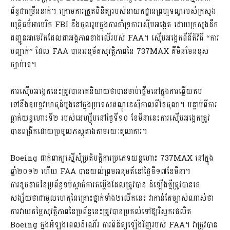
ព័ន្ធជាច្រើននាក់។ ក្រោមការត្រួតពិនិត្យរបស់នាយកដ្ឋានព្រហ្មទណ្ឌរបស់ក្រសួង
យុត្តិធម៌អាមេរិក FBI នឹងចូលរួមក្នុងការគាំទ្រការស៊ើបអង្កេត ដោយក្រសួងដឹក
ជញ្ជូនអាមេរិកដែលជាអង្គភាពខាងលើរបស់ FAA។ ស៊ើបអង្កេតពីនីតិវិធី “ការ
បញ្ជាក់” ដែល FAA បានអនុម័តសុវត្ថិភាពនៃ 737MAX គឺមិនមែនខុស
ច្បាប់ទេ។
ការស៊ើបអង្កេតនេះត្រូវបានគេនិយាយថាបានចាប់ផ្តើមនៅក្នុងការឆ្លើយតប
ទៅនឹងឧបទ្ទវហេតុដំបូងនៅក្នុងប្រទេសឥណ្ឌូនេស៊ីកាលពីខែតុលា។ បន្ទាប់ពីការ
ធ្លាក់យន្តហោះទី២ របស់អេហ្ស៊ីបនៅថ្ងៃទី១០ ខែមីនានេះការស៊ើបអង្កេតត្រូវ
បានពង្រីកដោយប្រមូលភស្តុតាងតាមរយៈតុលាការ។
Boeing ដាក់ពាក្យស្នើសុំប្រតិបត្តិការប្រភេទយន្តហោះ 737MAX នៅក្នុង
ឆ្នាំ២០១២ ហើយ FAA បានយល់ព្រមអនុមត័នៅថ្ងៃទី១៧ខែមីនា។
ការខូចខាតនៃប្រព័ន្ធទប់ស្កាត់ការតម្លើងដែលត្រូវបាន ដំឡើងថ្មីត្រូវបានគេ
សង្ស័យថាជាមូលហេតុនៃគ្រោះថ្នាក់ទាំង២លើកនេះ វាកាន់តែច្បាស់ណាស់ថា
ការវាយតម្លៃសុវត្ថិភាពនៃប្រព័ន្ធនេះត្រូវបានប្រគល់ទៅឱ្យវិស្វករផលិត
Boeing ក្នុងអំឡុងពេលដំណើរ ការពិនិត្យឡើងវិញរបស់ FAA។ វាត្រូវបាន