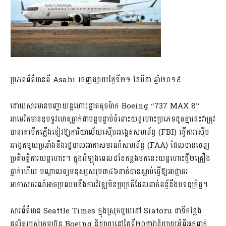
ប្រភពព័ត៌មានពី Asahi ចេញផ្សាយថ្ងៃទី២១ ខែមីនា ឆ្នាំ២០១៩
ដោយសារមានបញ្ហាយន្តហោះខ្នាតតូចម៉ាក Boeing “737 MAX 8”
អាមេរិកមានឧបទ្ទវហេតុធ្លាក់ជាបន្តបន្ទាប់ចំពោះយន្តហោះប្រភេទដូចគ្នានេះវាត្រូវ
បានគេបើកភ្លើងខៀវឱ្យការិយាល័យស៊ើបអង្កេតសហព័ន្ធ (FBI) ធ្វើការស៊ើប
អង្កេតមួយប្រឆាំងនឹងរដ្ឋបាលអាកាសចរណ៍សហព័ន្ធ (FAA) ដែលបានចេញ
ប្រតិបត្តិការយន្ដហោះ។ ក្នុងអំឡុងពេល៥ខែកន្លងមកនេះយន្តហោះថ្មី២គ្រឿង
ធ្លាក់ហើយ បណ្តាលឲ្យមនុស្សសរុប៣៤៦នាក់បានស្លាប់ធ្វើឱ្យអាជ្ញាធរ
អាកាសចរណ៍អាចប្រឈមនឹងការវិវឌ្ឍមិនប្រក្រតីដែលពាក់ពន្ធ័នឹងបទឧក្រិដ្ឋ។
សារព័ត៌មាន Seattle Times ក្នុងស្រុកមួយនៅ Siatoru ជាទីកន្លែង
ផលិតរបស់ក្រុមហ៊ុន Boeing និយាយនៅថ្ងៃទី២០ថាវានិយាយអំពីអ្នកពាក់