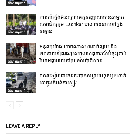
ព័ត៌មានអន្តរជាតិ
ក្មាន់កាំភ្លើងមិនស្គាល់អត្តសញ្ញាណបានសម្លាប់
សមាជិកក្រុម Lashkar ជាង ៣០នាក់នៅក្នុង
ឧទ្យាន
ព័ត៌មានអន្តរជាតិ
មនុស្សយ៉ាងហោចណាស់ ៧នាក់ស្លាប់ និង
២០នាក់ទៀតរងរបួសក្នុងហេតុការណ៍បំផ្ទុះគ្រាប់
បែកអត្តឃាតនៅប្រទេសប៉ាគីស្ថាន
ព័ត៌មានអន្តរជាតិ
ជនសង្ស័យជាភេរវករបានសម្លាប់មនុស្ស ២នាក់
នៅក្នុងតំបន់កាស្មៀរ
ព័ត៌មានអន្តរជាតិ
LEAVE A REPLY