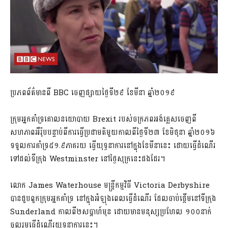
ប្រភពព័ត៌មានពី​ BBC ចេញផ្សាយថ្ងៃទី២៩ ខែមីនា ឆ្នាំ២០១៩
ក្រុមអ្នកគាំទ្រគោលនយោបាយ Brexit របស់ចក្រភពអង់គ្លេសចេញពី
សហភាពអឺរ៉ុបបន្ទាប់ពីការធ្វើប្រជាមតិមួយកាលពីថ្ងៃទី២៣ ខែមិថុនា ឆ្នាំ២០១៦
ទទួលការគាំទ្រ៥១.៩ភាគរយ ធ្វើយុទ្ធនាការនៅក្នុងខែមីនានេះ ដោយធ្វើដំណើរ
ទៅដល់ទីក្រុង Westminster នៅថ្ងៃសុក្រនេះផងដែរ។
លោក James Waterhouse មន្ត្រីកម្មវិធី Victoria Derbyshire
បានជួបពួកក្រុមអ្នកគាំទ្រ នៅក្នុងអំឡុងពេលធ្វើដំណើរ ដែលចាប់ផ្តើមនៅទីក្រុង
Sunderland កាលពី២សប្តាហ៍មុន ដោយមានមនុស្សប្រហែល ១០០នាក់
ចូលរួមធ្វើដំណើរយុទ្ធនាការនេះ។