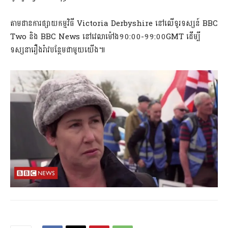
តាមដានការផ្សាយកម្មវិធី Victoria Derbyshire នៅលើទូរទស្សន៍ BBC
Two និង BBC News នៅវេលាម៉ៅង១០:០០-១១:០០GMT ដើម្បី
ទស្សនារឿងរ៉ាវបន្ថែមជាមួយយើង៕