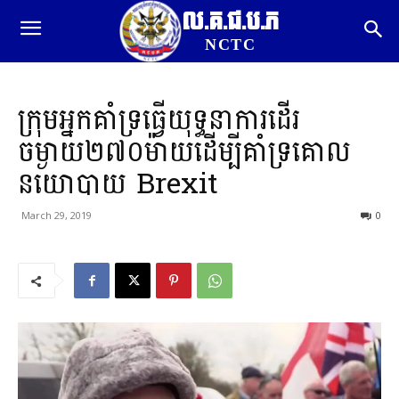
ល.គ.ជ.ប.ភ
NCTC
ក្រុមអ្នកគាំទ្រធ្វើយុទ្ធនាការដើរ
ចម្ងាយ២៧០ម៉ាយដើម្បីគាំទ្រគោល
នយោបាយ Brexit
March 29, 2019
0