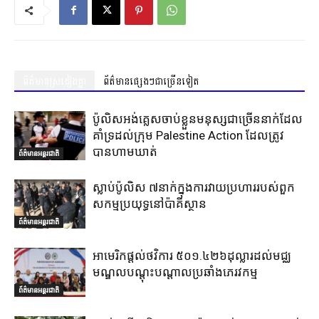
ព័ត៌មានស្រដៀងគ្នា
ព័ត៌មានផ្សេងៗជាច្រើនទៀត
ប៉ូលិសអង់គ្លេសចាប់ខ្លួនមនុស្សជាច្រើននាក់ដែល
គាំទ្រដល់ក្រុម Palestine Action ដែលត្រូវ
បានហាមឃាត់
ព័ត៌មានអន្តរជាតិ
ស្លាប់ប៉ូលិស ៧នាក់ក្នុងការវាយប្រហាររបស់ពួក
សកម្មប្រយុទ្ធនៅប៉ាគីស្ថាន
ព័ត៌មានអន្តរជាតិ
អាមេរិកផ្តល់ថវិការ ៥០១.៤២៦ដុល្លារដល់មជ្ឈ
មណ្ឌលបណ្តុះបណ្តាលប្រឆាំងភេរវកម្ម
ព័ត៌មានអន្តរជាតិ