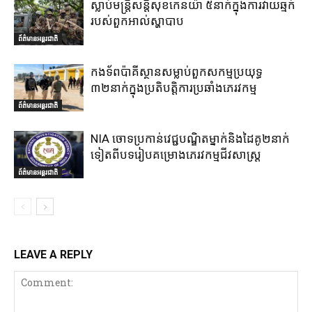
ស្លាប់មន្ត្រីសន្តិសុខកេនយ៉ា ៥នាក់ក្នុងការវាយឆ្មក់
របស់ពួកអាល់ស្ហាបាប
ព័ត៌មានអន្តរជាតិ
កងទ័ពប៉ាគីស្ថានសម្លាប់ពួកសកម្មប្រយុទ្ធ
៣២នាក់ក្នុងប្រតិបត្តិការប្រឆាំងភេរវកម្ម
ព័ត៌មានអន្តរជាតិ
NIA ចោទប្រកាន់វេជ្ជបណ្ឌិតម្នាក់និងដៃគូ២នាក់
ទៀតពីបទរៀបគម្រោងភេរវកម្មជីវសាស្ត្រ
ព័ត៌មានអន្តរជាតិ
LEAVE A REPLY