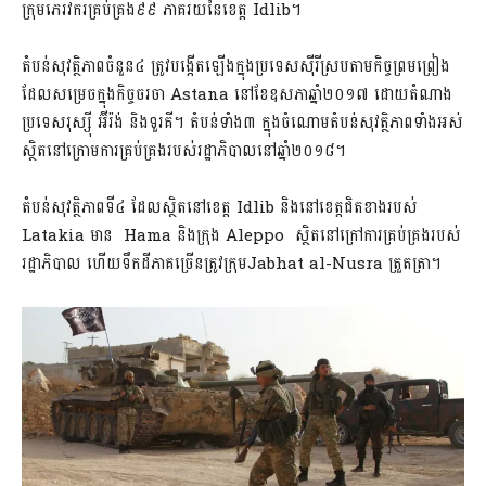
ក្រុមភេរវករគ្រប់គ្រង៩៩ ភាគរយនៃខេត្ត Idlib។
តំបន់​សុវត្ថិភាព​ចំនួន៤ ត្រូវបង្កើតឡើងក្នុងប្រទេសស៊ីរីស្របតាមកិច្ចព្រមព្រៀង
ដែលសម្រេច​ក្នុង​កិច្ចចរចា Astana នៅខែឧសភាឆ្នាំ២០១៧ ដោយតំណាង
ប្រទេសរុស្ស៊ី អ៊ីរ៉ង់ ​និង​ទួរគី។ តំបន់ទាំង៣ ក្នុងចំណោមតំបន់​សុវត្ថិភាពទាំងអស់
ស្ថិតនៅក្រោមការគ្រប់គ្រងរបស់រដ្ឋាភិបាលនៅឆ្នាំ២០១៨។
​តំបន់សុវត្ថិភាពទី៤ ដែលស្ថិតនៅខេត្ត​ Idlib និងនៅខេត្តជិតខាងរបស់
Latakia ​មាន Hama និងក្រុង Aleppo ​ ស្ថិតនៅ​ក្រៅការ​គ្រប់គ្រងរបស់
រដ្ឋា​ភិបាល ហើយទឹកដីភាគច្រើន​ត្រូវ​ក្រុម​Jabhat al-Nusra ត្រួតត្រា។