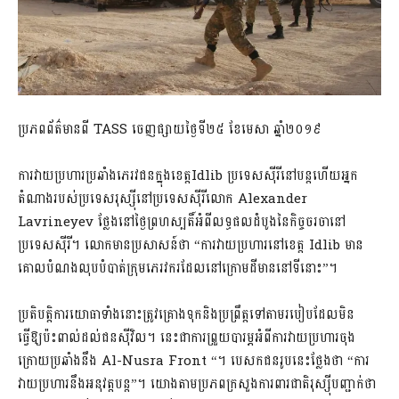
ប្រភពព័ត៌មានពី TASS ចេញផ្សាយថ្ងៃទី២៥ ខែមេសា ឆ្នាំ២០១៩
ការវាយប្រហារប្រឆាំងភេរវជនក្នុងខេត្តIdlib ប្រទេសស៊ីរីនៅបន្ត​ហើយអ្នក
តំណាងរបស់​ប្រទេសរុស្ស៊ីនៅប្រទេសស៊ីរីលោក Alexander
Lavrineyev ថ្លែងនៅថ្ងៃព្រហស្បតិ៍អំពី​លទ្ធផល​ដំបូងនៃកិច្ចចរចានៅ
ប្រទេសស៊ីរី។​ លោកមានប្រសាសន៍ថា “ការវាយប្រហារនៅខេត្ត Idlib មាន
គោលបំណងលុបបំបាត់ក្រុមភេរវករដែលនៅក្រោមដីមាននៅទីនោះ”។
ប្រតិបត្ដិការ​យោធាទាំងនោះត្រូវគ្រោងទុកនិងប្រព្រឹត្តទៅតាមរបៀបដែលមិន
ធ្វើឱ្យប៉ះពាល់ដល់ជនស៊ីវិល។ នេះជាការព្រួយបារម្ភអំពីការវាយប្រហារចុង
ក្រោយប្រឆាំងនឹង Al-Nusra Front “។ បេសកជនរូបនេះថ្លែងថា “ការ
វាយប្រហារនឹងអនុវត្តបន្ត”។ យោងតាមប្រភពក្រសួង​ការពារ​ជាតិរុស្ស៊ីបញ្ជាក់ថា