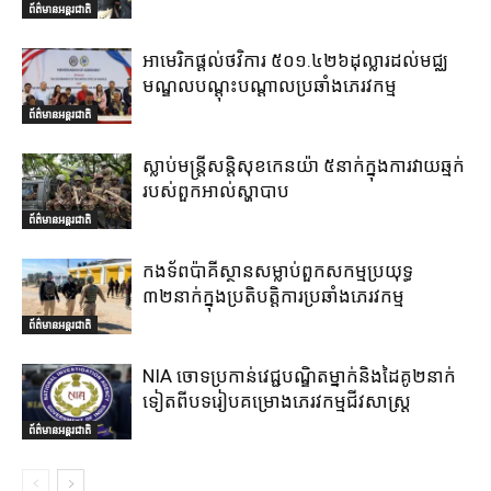
ព័ត៌មានអន្តរជាតិ
អាមេរិកផ្តល់ថវិការ ៥០១.៤២៦ដុល្លារដល់មជ្ឈ
មណ្ឌលបណ្តុះបណ្តាលប្រឆាំងភេរវកម្ម
ព័ត៌មានអន្តរជាតិ
ស្លាប់មន្ត្រីសន្តិសុខកេនយ៉ា ៥នាក់ក្នុងការវាយឆ្មក់
របស់ពួកអាល់ស្ហាបាប
ព័ត៌មានអន្តរជាតិ
កងទ័ពប៉ាគីស្ថានសម្លាប់ពួកសកម្មប្រយុទ្ធ
៣២នាក់ក្នុងប្រតិបត្តិការប្រឆាំងភេរវកម្ម
ព័ត៌មានអន្តរជាតិ
NIA ចោទប្រកាន់វេជ្ជបណ្ឌិតម្នាក់និងដៃគូ២នាក់
ទៀតពីបទរៀបគម្រោងភេរវកម្មជីវសាស្ត្រ
ព័ត៌មានអន្តរជាតិ