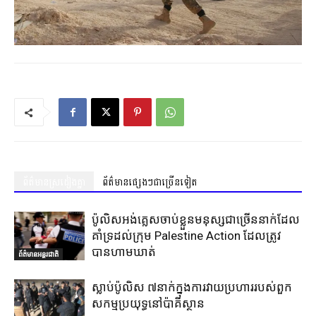
ព័ត៌មានស្រដៀងគ្នា
ព័ត៌មានផ្សេងៗជាច្រើនទៀត
ប៉ូលិសអង់គ្លេសចាប់ខ្លួនមនុស្សជាច្រើននាក់ដែល
គាំទ្រដល់ក្រុម Palestine Action ដែលត្រូវ
បានហាមឃាត់
ព័ត៌មានអន្តរជាតិ
ស្លាប់ប៉ូលិស ៧នាក់ក្នុងការវាយប្រហាររបស់ពួក
សកម្មប្រយុទ្ធនៅប៉ាគីស្ថាន