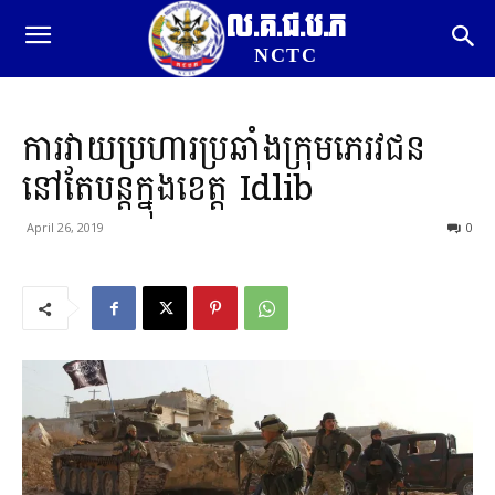
ល.គ.ជ.ប.ភ
NCTC
ការវាយប្រហារប្រឆាំងក្រុមភេរវជន
នៅតែបន្តក្នុងខេត្ត Idlib
April 26, 2019
0