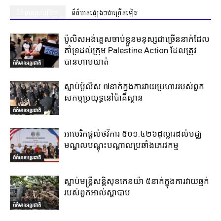
ព័ត៌មានស្រដៀងគ្នា
ព័ត៌មានផ្សេងៗជាច្រើនទៀត
ប៉ូលិសអង់គ្លេសចាប់ខ្លួនមនុស្សជាច្រើននាក់ដែល
គាំទ្រដល់ក្រុម Palestine Action ដែលត្រូវ
បានហាមឃាត់
ព័ត៌មានអន្តរជាតិ
ស្លាប់ប៉ូលិស ៧នាក់ក្នុងការវាយប្រហាររបស់ពួក
សកម្មប្រយុទ្ធនៅប៉ាគីស្ថាន
ព័ត៌មានអន្តរជាតិ
អាមេរិកផ្តល់ថវិការ ៥០១.៤២៦ដុល្លារដល់មជ្ឈ
មណ្ឌលបណ្តុះបណ្តាលប្រឆាំងភេរវកម្ម
ព័ត៌មានអន្តរជាតិ
ស្លាប់មន្ត្រីសន្តិសុខកេនយ៉ា ៥នាក់ក្នុងការវាយឆ្មក់
របស់ពួកអាល់ស្ហាបាប
ព័ត៌មានអន្តរជាតិ