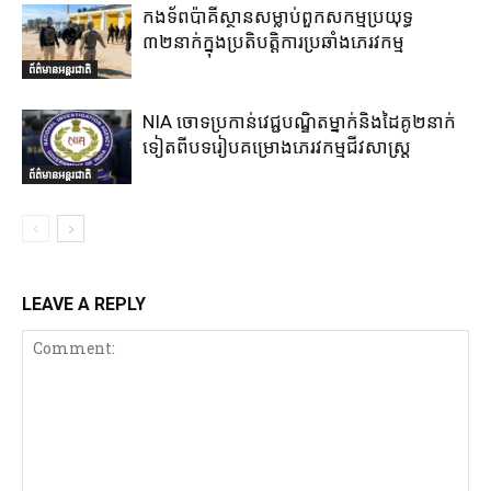
កងទ័ពប៉ាគីស្ថានសម្លាប់ពួកសកម្មប្រយុទ្ធ
៣២នាក់ក្នុងប្រតិបត្តិការប្រឆាំងភេរវកម្ម
ព័ត៌មានអន្តរជាតិ
NIA ចោទប្រកាន់វេជ្ជបណ្ឌិតម្នាក់និងដៃគូ២នាក់
ទៀតពីបទរៀបគម្រោងភេរវកម្មជីវសាស្ត្រ
ព័ត៌មានអន្តរជាតិ
LEAVE A REPLY