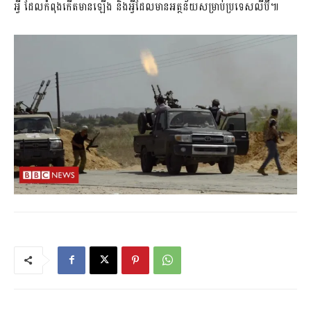
អ្វី ដែលកំពុងកើតមានឡើង និងអ្វីដែលមានអត្ថន័យសម្រាប់ប្រទេសលីប៊ី៕