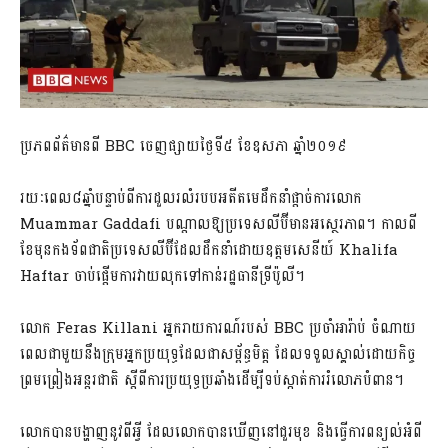
ប្រភពព័ត៌មានពី​ BBC ចេញផ្សាយថ្ងៃទី៥ ខែឧសភា ឆ្នាំ២០១៩
រយៈពេល៨ឆ្នាំបន្ទាប់ពីការដួលរលំរបបអតីតមេដឹកនាំផ្តាច់ការលោក
Muammar Gaddafi បណ្តាលឱ្យប្រទេសលីប៊ីមានអស្ថេរភាព។ កាលពី
ខែមុនកងទ័ពជាតិប្រទេសលីប៊ីដែលដឹកនាំដោយឧត្តមសេនីយ៍ Khalifa
Haftar ចាប់ផ្តើមការវាយលុកទៅកាន់រដ្ឋធានីទ្រីប៉ូលី។
លោក Feras Killani អ្នករាយការណ៍របស់ BBC ប្រចាំអារ៉ាប់ ចំណាយ
ពេលជាមួយនឹងក្រុមអ្នកប្រយុទ្ធដែលជាសម្ព័ន្ធមិត្ត ដែលទទួលស្គាល់ដោយកិច្ច
ព្រមព្រៀងអន្តរជាតិ ស្តីពីការប្រយុទ្ធប្រឆាំងដើម្បីទប់ស្កាត់ការរំលោភបំពាន។
លោកបានបង្ហាញនូវពីអ្វី ដែលលោកបានឃើញនៅជួរមុខ និងធ្វើការពន្យល់អំពី