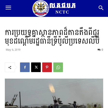
ល.គ.ជ.ប.ភ
NCTC
ការប្រយុទ្ធគ្នាស្ថានភាពដ៏តានតឹងពីជួរ
មុខដណ្តើមរដ្ឋធានីទ្រីប៉ូលីប្រទេសលីប៊ី
May 6, 2019
0