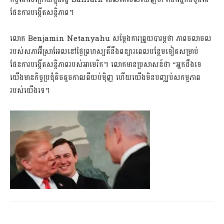
ផែនការបង្កើតសន្តិភាព។
លោក Benjamin Netanyahu សម្តែងការព្រួយបារម្ភថា ភាពចលាចល
របស់សភាអ៊ីស្រាអែលនៅថ្ងៃព្រហស្បតិ៍នឹងពន្យារពេលបន្ថែមទៀតសម្រាប់
ផែនការបង្កើតសន្តិភាពរបស់អាមេរិក។ លោកមានប្រសាសន៍ថា “អ្នកដឹងទេ
យើងមានកិច្ចប្រជុំតិចតួចកាលពីយប់ម៉ិញ ហើយយើងមិនបញ្ឈប់សកម្មភាព
របស់យើងទេ។