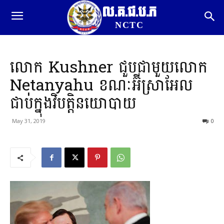
ល.គ.ជ.ប.ភ
NCTC
លោក Kushner ជួបជាមួយលោក
Netanyahu ខណៈអ៊ីស្រាអែល
ជាប់ក្នុងវិបត្តិនយោបាយ
May 31, 2019
0