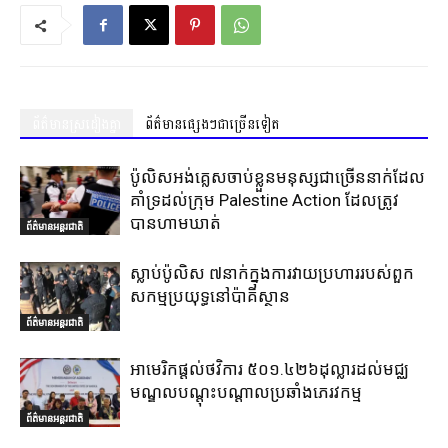
ព័ត៌មានស្រដៀងគ្នា
ព័ត៌មានផ្សេងៗជាច្រើនទៀត
ប៉ូលិសអង់គ្លេសចាប់ខ្លួនមនុស្សជាច្រើននាក់ដែល
គាំទ្រដល់ក្រុម Palestine Action ដែលត្រូវ
បានហាមឃាត់
ព័ត៌មានអន្តរជាតិ
ស្លាប់ប៉ូលិស ៧នាក់ក្នុងការវាយប្រហាររបស់ពួក
សកម្មប្រយុទ្ធនៅប៉ាគីស្ថាន
ព័ត៌មានអន្តរជាតិ
អាមេរិកផ្តល់ថវិការ ៥០១.៤២៦ដុល្លារដល់មជ្ឈ
មណ្ឌលបណ្តុះបណ្តាលប្រឆាំងភេរវកម្ម
ព័ត៌មានអន្តរជាតិ