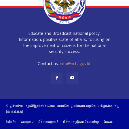
Educate and Broadcast national policy,
Information, positive state of affairs, focusing on
the improvement of citizens for the national
security success.
Contact us:
info@nctc.gov.kh
© ឆ្នាំ២០២០​ ​រក្សាសិទ្ធិ​គ្រប់យ៉ាង​ដោយ​៖​ ​លេខាធិការដ្ឋាននៃគណៈកម្មាធិការជាតិប្រចាំភេរវកម្ម
(ល.គ.ជ.ប.ភ)
ទំព័រដើម
សកម្មភាព
ព័ត៌មានអន្តរជាតិ
ព័ត៌មានសុវត្ថិភាពព័ត៌មានវិទ្យា
ឯកសារ