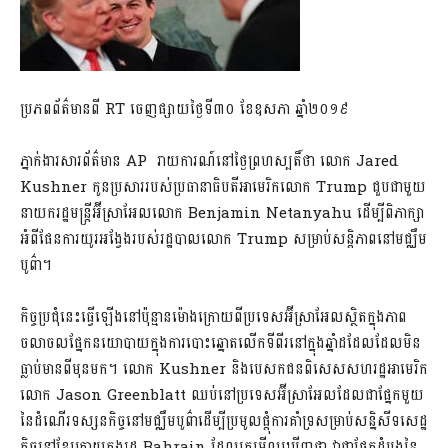
ប្រភពព័ត៌មានពី RT ចេញផ្សាយថ្ងៃទី៣០ ខែឧសភា ឆ្នាំ២០១៩
ភ្នាក់ងារសារព័ត៌មាន AP រាយការណ៍នៅថ្ងៃព្រហស្បតិ៍ថា លោក Jared
Kushner កូនប្រសាររបស់ប្រធានាធិបតីអាមេរិកលោក Trump ជួបជាមួយ
នាយករដ្ឋមន្ត្រីអ៊ីស្រាអែលលោក Benjamin Netanyahu ដើម្បីពិភាក្សា
អំពីផែនការយូរអង្វែងរបស់រដ្ឋបាលលោក Trump សម្រាប់​សន្តិភាពនៅមជ្ឈឹម
បូព៌ា។
កិច្ចប្រជុំនេះធ្វើឡើងនៅប៉ុន្មានម៉ោងក្រោយពីប្រទេសអ៊ីស្រាអែលស្ថិតក្នុងភាព
ចលាចលផ្នែកនយោបាយក្នុងការបោះឆ្នោតលើកទីពីរនៅក្នុងឆ្នាំដដែល​ដែលមិន
ធ្លាប់មានពីមុនមក។ លោក Kushner និងបេសកជនពិសេសសហរដ្ឋអាមេរិក​
លោក Jason Greenblatt ឈប់នៅប្រទេសអ៊ីស្រាអែលដែលជាផ្នែកមួយ
នៃដំណើរទស្សនកិច្ចនៅមជ្ឈឹមបូព៌ាដើម្បីប្រមូលផ្តុំការគាំទ្រសម្រាប់សន្និសីទសេដ្ឋ
កិច្ចនៅខែក្រោយក្នុងរដ្ឋ Bahrain ដែលគេមើលឃើញថា វាជាផ្នែកដំបូងនៃ