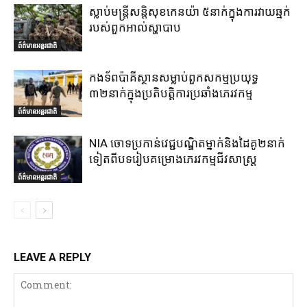
ស្លាប់មន្ត្រីសន្តិសុខកេនយ៉ា ៥នាក់ក្នុងការវាយឆ្មក់
របស់ពួកអាល់ស្ហាបាប
ព័ត៌មានអន្តរជាតិ
កងទ័ពប៉ាគីស្ថានសម្លាប់ពួកសកម្មប្រយុទ្ធ
៣២នាក់ក្នុងប្រតិបត្តិការប្រឆាំងភេរវកម្ម
ព័ត៌មានអន្តរជាតិ
NIA ចោទប្រកាន់វេជ្ជបណ្ឌិតម្នាក់និងដៃគូ២នាក់
ទៀតពីបទរៀបគម្រោងភេរវកម្មជីវសាស្ត្រ
ព័ត៌មានអន្តរជាតិ
LEAVE A REPLY