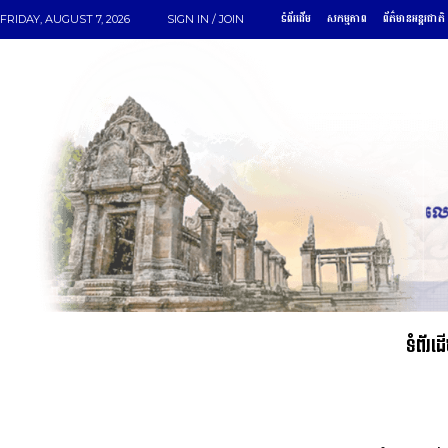
ទំព័រដើម
សកម្មភាព
ព័ត៌មានអន្តរជាតិ
FRIDAY, AUGUST 7, 2026
SIGN IN / JOIN
ទំព័រដ