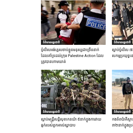
ព័ត៌មានអន្តរជាតិ
ព័ត៌មានអន្តរជាតិ
ប៉ូលិសអង់គ្លេសចាប់ខ្លួនមនុស្សជាច្រើននាក់
ស្លាប់ប៉ូលិស ៧
ដែលគាំទ្រដល់ក្រុម Palestine Action ដែល
សកម្មប្រយុទ្ធន
ត្រូវបានហាមឃាត់
ព័ត៌មានអន្តរជាតិ
ព័ត៌មានអន្តរជាតិ
ស្លាប់មន្ត្រីសន្តិសុខកេនយ៉ា ៥នាក់ក្នុងការវាយ
កងទ័ពប៉ាគីស្ថា
ឆ្មក់របស់ពួកអាល់ស្ហាបាប
៣២នាក់ក្នុងប្រត