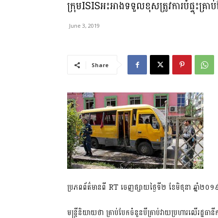
ក្រុមISISអះអាងទទួលខុសត្រូវការបំផ្ទុះគ្រាប់ប
June 3, 2019
Share
ប្រភពព័ត៌មានពី RT ចេញផ្សាយថ្ងៃទី២​ ខែមិថុនា​ ឆ្នាំ២០១
មន្ត្រីនិយាយថា គ្រាប់បែកចំនួនបីគ្រាប់វាយប្រហារលើរដ្ឋធាន