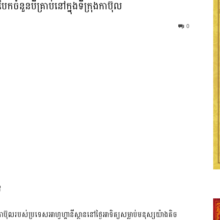
ែកចំនួនបីគ្រាប់នៅក្នុងទីក្រុងកាប៊ុល
0
៩
ីកាប៊ុលរបស់ប្រទេសអាហ្វហ្គានីស្ថាននៅថ្ងៃអាទិត្យសម្លាប់មនុស្សយ៉ាងតិច