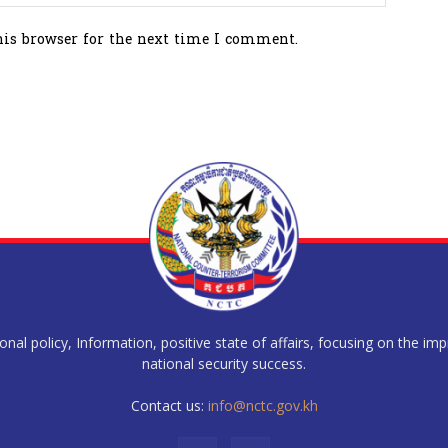
his browser for the next time I comment.
al policy, Information, positive state of affairs, focusing on the im
national security success.
Contact us:
info@nctc.gov.kh