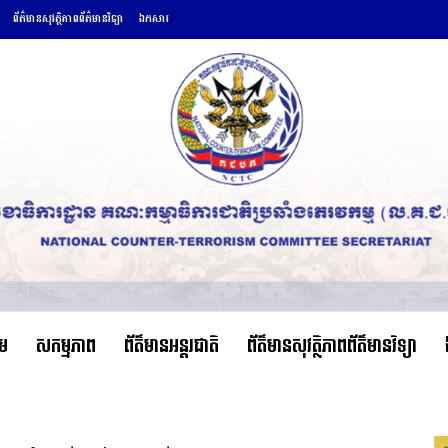
ព័ត៌មានសុវត្ថិភាពព័ត៌មានវិទ្យា
ឯកសារ
ើម
សកម្មភាព
ព័ត៌មានអន្តរជាតិ
ព័ត៌មានសុវត្ថិភាពព័ត៌មានវិទ្យា