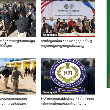
ព័ត៌មានអន្តរជាតិ
នាក់ក្នុងការវាយប្រហាររបស់ពួក
អាមេរិកផ្តល់ថវិការ ៥០១.៤២៦ដុល្លារដល់មជ្ឈ
ៅប៉ាគីស្ថាន
មណ្ឌលបណ្តុះបណ្តាលប្រឆាំងភេរវកម្ម
ព័ត៌មានអន្តរជាតិ
នសម្លាប់ពួកសកម្មប្រយុទ្ធ
NIA ចោទប្រកាន់វេជ្ជបណ្ឌិតម្នាក់និងដៃគូ២នាក់
ិបត្តិការប្រឆាំងភេរវកម្ម
ទៀតពីបទរៀបគម្រោងភេរវកម្មជីវសាស្ត្រ