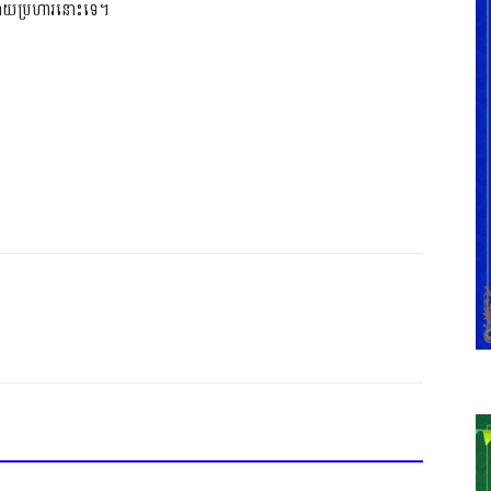
ារវាយប្រហារនោះទេ។