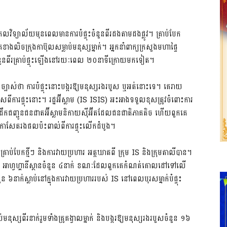
លវិទ្យាល័យមុនពេលមានការបំផ្ទុះចំនួនពីរដងតាមដងផ្លូវ។ គ្រាប់បែក
ខាងលិចក្រុងកាប៊ុលសម្លាប់មនុស្សម្នាក់។ អ្នកនាំពាក្យក្រសួងមហាផ្ទៃ
ួនពីរគ្រាប់ផ្ទុះឡើងនៅរយៈពេល ២០នាទីក្រោយមកទៀត។
នច្បាស់ថា ការបំផ្ទុះនោះបង្ករឱ្យមនុស្សរងរបួស ឬអត់នោះទេ។ គេរាយ
របួសពីការផ្ទុះនោះ។ រដ្ឋអ៊ីស្លាម (IS ISIS) អះអាងទទួលខុសត្រូវចំពោះការ
ដឹកជញ្ជូនជនជាតអ៊ីស្លាមនិកាយស៊ីអ៊ីតដែលជនជាតិភាគតិច ហើយពួកគេ
ងអ្នកកាសែតរងផលប៉ះពាល់ពីការផ្ទុះលើកដំបូង។
្ទុះគ្រាប់បែកថ្មីៗ និងការវាយប្រហារ អត្តឃាតពី ក្រុម IS និងក្រុមតាលីបាន។
ជនស៊ីវិល អាហ្វហ្គានីស្ថានចំនួន ៤នាក់ ខណៈដែលពួកគេកំណត់គោលដៅទៅលើ
៦នាក់ស្លាប់នៅក្នុងការវាយប្រហាររបស់ IS នៅពេលបុរសម្នាក់បំផ្ទុះ
នុស្សពីរនាក់រួមទាំងគ្រូគង្វាលម្នាក់ និងបង្ករឱ្យមនុស្សរងរបួសចំនួន ១៦