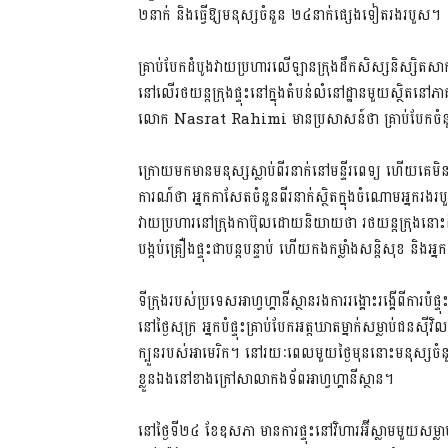
២នាក់ និងធ្វើឱ្យមនុស្សចំនួន ២៤នាក់ផ្សេងទៀតរងរបួស។
គ្រាប់បែកដំបូងវាយប្រហារលើឡានក្រុងដឹកសិស្សនិស្សិតសាក
នៅលើរថយន្តក្រុងផ្ទុះនៅក្នុងតំបន់លំនៅដ្ឋានមួយស្ថិតនៅភាគ
លោក Nasrat Rahimi មានប្រសាសន៍ថា គ្រាប់បែកចំន
ក្រោយមកមានមនុស្សស្លាប់ពីរនាក់នៅមន្ទីរពេទ្យ ហើយគេមិ
ការណ៍ថា អ្នកកា​សែ​ត​ចំនួនពីរនាក់ស្ថិតក្នុងចំណោមអ្នករង
វាយប្រហារនៅក្រុងកាប៊ុលដោយនិយាយថា រថយន្តក្រុងនោះ
បង្កប់គ្រឿងផ្ទុះជាបន្តបន្ទាប់ ហើយកងកម្លាំងសន្តិសុខ និ
ទីក្រុងរបស់ប្រទេសអាហ្វហ្គានីស្ថានរងការរង្គោះរង្គើពីការបំផ
នៅថ្ងៃសុក្រ អ្នកបំផ្ទុះគ្រាប់បែកអត្តឃាតម្នាក់សម្លាប់
ក្បួនរបស់អាមេរិក។ នៅរយៈពេលមួយថ្ងៃមុននោះមនុស្សចំនួន 
ខ្លួនឯងនៅខាងក្រៅសាលាកងទ័ពអាហ្វហ្គានីស្ថាន។
នៅថ្ងៃទី២៤ ខែឧសភា មានការផ្ទុះនៅវិហារអ៊ីស្លាមមួយសម្លាប់ម