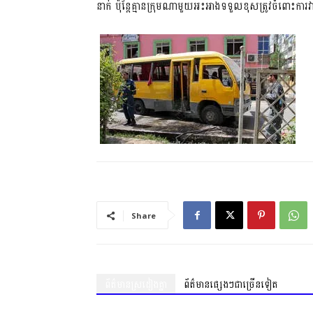
នាក់ ប៉ុន្តែគ្មានក្រុមណាមួយអះអាងទទួលខុសត្រូវចំពោះក
Share
ព័ត៌មានស្រដៀងគ្នា
ព័ត៌មានផ្សេងៗជាច្រើនទៀត