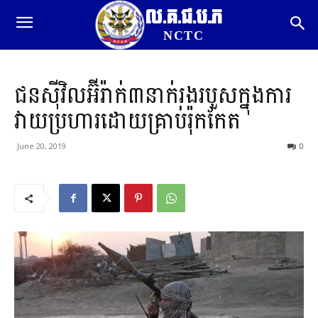
ល.គ.ជ.ប.ភ
NCTC
ជនស៊ីវិលអ៊ីរ៉ាក់៣នាក់រងរបួសក្នុងការ
វាយប្រហារដោយគ្រាប់រ៉ុកកែត
June 20, 2019
0