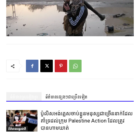
ព័ត៌មានស្រដៀងគ្នា
ព័ត៌មានផ្សេងៗជាច្រើនទៀត
ប៉ូលិសអង់គ្លេសចាប់ខ្លួនមនុស្សជាច្រើននាក់ដែល
គាំទ្រដល់ក្រុម Palestine Action ដែលត្រូវ
បានហាមឃាត់
ព័ត៌មានអន្តរជាតិ