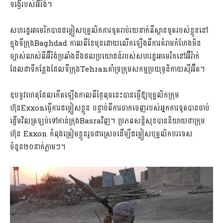
ទង្វើរបស់អ៊ីរ៉ង់។
សហរដ្ឋអាមេរិកបានជម្លៀសបុគ្គលិកការទូតរាប់រយនាក់ពីស្ថានទូតរបស់ខ្លួននៅ
ក្នុងទីក្រុងBaghdad កាលពីខែមុន​ដោយលើកឡើងពីការគំរាមកំហែងមិន
ច្បាស់លាស់ពីអ៊ីរ៉ង់ប្រឆាំងនឹងផលប្រយោជន៍របស់សហរដ្ឋអាមេរិកនៅអ៊ីរ៉ាក់
ដែលជាទីកន្លែងដែលទីក្រុងTehranគាំទ្រក្រុមសកម្មប្រយុទ្ធនិកាយស៊ីអ៊ីត។
ឧបទ្ទវហេតុដែលកើតឡើងកាលពីថ្ងៃពុធនេះបានធ្វើឱ្យបុគ្គលិកក្រុម
ហ៊ុនExxonធ្វើការជម្លៀសខ្លួន បន្ទាប់ពីការចាកចេញរបស់អ្នកការទូតបានចាប់
ផ្តើមវិលត្រឡប់ទៅកាន់ក្រុងBasraវិញ។ ប្រភពសន្តិសុខបាននិយាយថាក្រុម
ហ៊ុន Exxon កំពុងត្រៀមខ្លួនរួចជាស្រេចដើម្បីជម្លៀសបុគ្គលិកបរទេស
ចំនួន២០នាក់ភ្លាមៗ។