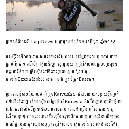
ប្រភពព័ត៌មានពី IraqiNews ចេញផ្សាយថ្ងៃទី១៩ ខែមិថុនា ឆ្នាំ២០១៩
ជនស៊ីវិលអ៊ីរ៉ាក់៣នាក់រងរបួសកាលពីថ្ងៃពុធនេះនៅក្នុងការវាយប្រហារដោយ
គ្រាប់រ៉ុក្កែតទៅលើលំនៅដ្ឋានដ៏ស្មុគ្រស្មាញមួយកន្លែងដែលមានក្រុមហ៊ុនប្រេង
អន្តរជាតិធំៗជាច្រើនស្ថិតនៅទីនោះរួមទាំងក្រុមហ៊ុនយក្ស
អាមេរិកExxonMobil នៅភាគខាងត្បូងទីក្រុងBasra។
ប្រភពសន្តិសុខនិយាយថាកាំជ្រួចKatyusha ដែលមានរយៈចម្ងាយខ្លីតម្រង់
ទៅលើលំនៅដ្ឋានដែលស្ថិតនៅក្នុងតំបន់Burjesia និងទីបញ្ជាការប្រតិបត្តិការ
នៅភាគខាងលិចទីក្រុងដែលមានពលករបរទេសជាច្រើននាក់ស្នាក់នៅ។ គួរ
រំលឹកថាឧបទ្ទវហេតុនេះបានកើតឡើងបន្ទាប់ពីការវាយប្រហារលើនាវាដឹកប្រេង
ពាណិជ្ជកម្មនៅក្នុងឈូងសមុទ្រពែរ្សដែលសហរដ្ឋអាមេរិកអះអាងថានេះគឺជា