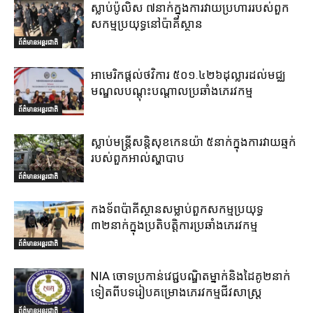
ស្លាប់ប៉ូលិស ៧នាក់ក្នុងការវាយប្រហាររបស់ពួក
សកម្មប្រយុទ្ធនៅប៉ាគីស្ថាន
ព័ត៌មានអន្តរជាតិ
អាមេរិកផ្តល់ថវិការ ៥០១.៤២៦ដុល្លារដល់មជ្ឈ
មណ្ឌលបណ្តុះបណ្តាលប្រឆាំងភេរវកម្ម
ព័ត៌មានអន្តរជាតិ
ស្លាប់មន្ត្រីសន្តិសុខកេនយ៉ា ៥នាក់ក្នុងការវាយឆ្មក់
របស់ពួកអាល់ស្ហាបាប
ព័ត៌មានអន្តរជាតិ
កងទ័ពប៉ាគីស្ថានសម្លាប់ពួកសកម្មប្រយុទ្ធ
៣២នាក់ក្នុងប្រតិបត្តិការប្រឆាំងភេរវកម្ម
ព័ត៌មានអន្តរជាតិ
NIA ចោទប្រកាន់វេជ្ជបណ្ឌិតម្នាក់និងដៃគូ២នាក់
ទៀតពីបទរៀបគម្រោងភេរវកម្មជីវសាស្ត្រ
ព័ត៌មានអន្តរជាតិ