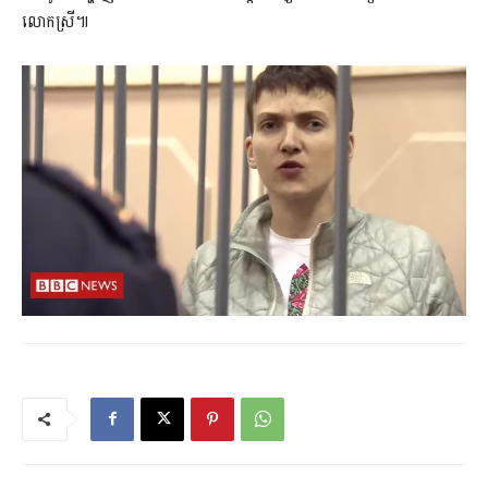
លោកស្រី៕