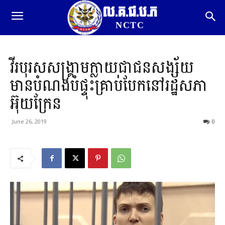
ល.គ.ជ.ប.ភ
NCTC
វីរបុរសសង្រ្គាមក្លាយជាជនសង្ស័យ
មានបំណងបំផ្ទុះគ្រាប់បែកនៅរដ្ឋសភា
អ៊ុយក្រែន
June 26, 2019
0