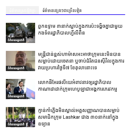
ព័ត៌មានស្រដៀងគ្នា
ព័ត៌មានផ្សេងៗជាច្រើនទៀត
ពួកឧទ្ទាម ៣នាក់ស្លាប់ក្នុងការប៉ះទង្គិចគ្នាជាមួយ
កងទ័ពរដ្ឋាភិបាលហ្វីលីពីន
ព័ត៌មានអន្តរជាតិ
មន្ត្រីជាន់ខ្ពស់ហាម៉ាសអះអាថាក្រុមនេះមិនបាន
សម្លាប់ដោយចេតនា ឬចាប់ជំរិតជនស៊ីវិលក្នុងការ
វាយប្រហារថ្ងៃទី៧ ខែតុលានោះទេ
ព័ត៌មានអន្តរជាតិ
លោកផីអែរផលីយេអំពាវនាវឲ្យរដ្ឋាភិបាល
កាណាដាដាក់ក្រុមហេបូឡាជាអង្គការភេរវកម្ម
ព័ត៌មានអន្តរជាតិ
ក្មាន់កាំភ្លើងមិនស្គាល់អត្តសញ្ញាណបានសម្លាប់
សមាជិកក្រុម Lashkar ជាង ៣០នាក់នៅក្នុង
ឧទ្យាន
ព័ត៌មានអន្តរជាតិ