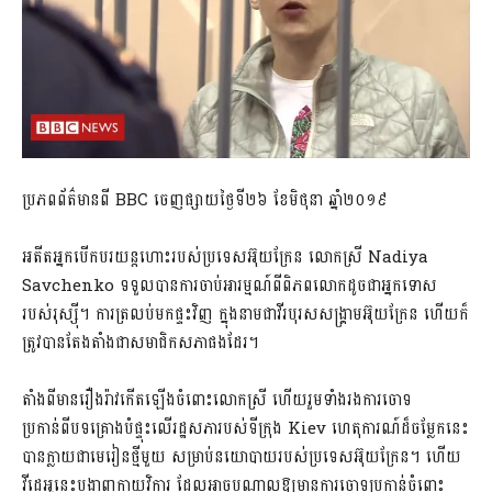
ប្រភពព័ត៌មានពី​ BBC ចេញផ្សាយថ្ងៃទី២៦ ខែមិថុនា ឆ្នាំ២០១៩
អតីតអ្នកបើកបរយន្តហោះរបស់ប្រទេសអ៊ុយក្រែន លោកស្រី Nadiya
Savchenko ទទួលបានការចាប់អារម្មណ៍ពីពិភពលោកដូចជាអ្នកទោស
របស់រុស្ស៊ី។ ការត្រលប់មកផ្ទះវិញ ក្នុងនាមជាវីរបុរសសង្គ្រាមអ៊ុយក្រែន ហើយក៏
ត្រូវបានតែងតាំងជាសមាជិកសភាផងដែរ។
តាំងពីមានរឿងរ៉ាវកើតឡើងចំពោះលោកស្រី ហើយរួមទាំងរងការចោទ
ប្រកាន់ពីបទគ្រោងបំផ្ទុះលើរដ្ឋសភារបស់ទីក្រុង Kiev ហេតុការណ៍ដ៏ចម្លែកនេះ
បានក្លាយជាមេរៀនថ្មីមួយ សម្រាប់នយោបាយរបស់ប្រទេសអ៊ុយក្រែន។ ហើយ
វីដេអូនេះបង្ហាញកាយវិការ ដែលអាចបណ្ដាលឱ្យមានការចោទប្រកាន់ចំពោះ