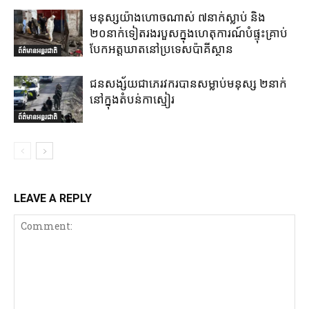
មនុស្សយ៉ាងហោចណាស់ ៧នាក់ស្លាប់ និង
២០នាក់ទៀតរងរបួសក្នុងហេតុការណ៍បំផ្ទុះគ្រាប់
បែកអត្តឃាតនៅប្រទេសប៉ាគីស្ថាន
ព័ត៌មានអន្តរជាតិ
ជនសង្ស័យជាភេរវករបានសម្លាប់មនុស្ស ២នាក់
នៅក្នុងតំបន់កាស្មៀរ
ព័ត៌មានអន្តរជាតិ
LEAVE A REPLY