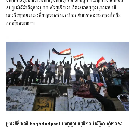
បាតុកររាប់ម៉ឺននាក់បាននាំគ្នាធ្វើបាតុកម្មនៅតាមដងផ្លូវដោយពួកគេមានការខឹង
សម្បារអំពីអំពើពុករលួយរបស់រដ្ឋាភិបាល និងសេវាកម្មមូលដ្ឋានអន់ បើ
ទោះបីជាប្រទេសនេះគឺជាប្រទេសដែលសំបូរទៅដោយធនធានប្រេងដ៏ច្រើន
សម្បើមក៏ដោយ៕
ប្រភពព័ត៌មានពី baghdadpost ចេញផ្សាយថ្ងៃទី២០ ខែវិច្ឆិកា ឆ្នាំ២០១៩