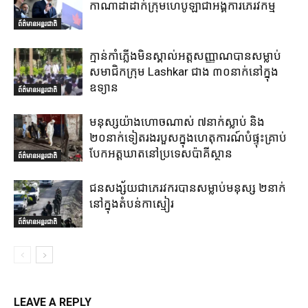
កាណាដាដាក់ក្រុមហេបូឡាជាអង្គការភេរវកម្ម
ព័ត៌មានអន្តរជាតិ
ក្មាន់កាំភ្លើងមិនស្គាល់អត្តសញ្ញាណបានសម្លាប់
សមាជិកក្រុម Lashkar ជាង ៣០នាក់នៅក្នុង
ឧទ្យាន
ព័ត៌មានអន្តរជាតិ
មនុស្សយ៉ាងហោចណាស់ ៧នាក់ស្លាប់ និង
២០នាក់ទៀតរងរបួសក្នុងហេតុការណ៍បំផ្ទុះគ្រាប់
បែកអត្តឃាតនៅប្រទេសប៉ាគីស្ថាន
ព័ត៌មានអន្តរជាតិ
ជនសង្ស័យជាភេរវករបានសម្លាប់មនុស្ស ២នាក់
នៅក្នុងតំបន់កាស្មៀរ
ព័ត៌មានអន្តរជាតិ
LEAVE A REPLY