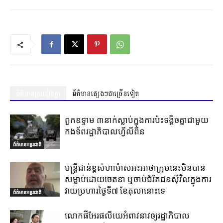
ព័ត៌មានស្រដៀងគ្នា
ព័ត៌មានផ្សេងៗជាច្រើនទៀត
ពួកឧទ្ទាម ៣នាក់ស្លាប់ក្នុងការប៉ះទង្គិចគ្នាជាមួយ
កងទ័ពរដ្ឋាភិបាលហ្វីលីពីន
ព័ត៌មានអន្តរជាតិ
មន្ត្រីជាន់ខ្ពស់ហាម៉ាសអះអាថាក្រុមនេះមិនបាន
សម្លាប់ដោយចេតនា ឬចាប់ជំរិតជនស៊ីវិលក្នុងការ
វាយប្រហារថ្ងៃទី៧ ខែតុលានោះទេ
ព័ត៌មានអន្តរជាតិ
លោកផីអែរផលីយេអំពាវនាវឲ្យរដ្ឋាភិបាល