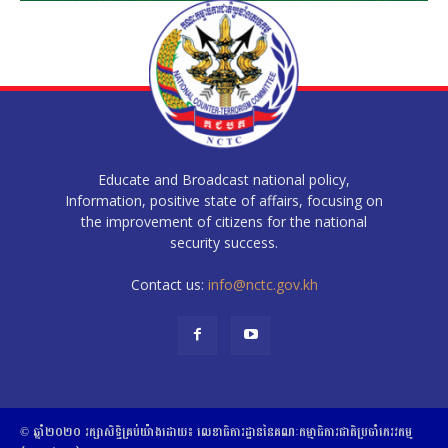
Educate and Broadcast national policy,
Information, positive state of affairs, focusing on
the improvement of citizens for the national
security success.
Contact us:
info@nctc.gov.kh
© ឆ្នាំ២០២០​ ​រក្សាសិទ្ធិ​គ្រប់យ៉ាង​ដោយ​៖​ ​លេខាធិការដ្ឋាននៃគណៈកម្មាធិការជាតិប្រចាំភេរវកម្ម