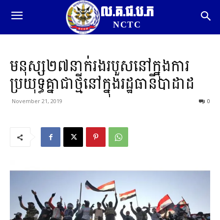
ល.គ.ជ.ប.ភ
NCTC
មនុស្ស២៧នាក់រងរបួសនៅក្នុងការ
ប្រយុទ្ធគ្នាជាថ្មីនៅក្នុងរដ្ឋធានីបាដាដ
November 21, 2019
0