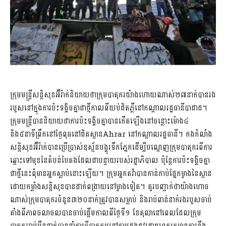
ក្រុមមន្ត្រីសន្តិសុខអ៊ីរ៉ាក់និយាយថាក្រុមបាតុករយ៉ាងហោយណាស់២៧នាក់បានរង
របួសនៅក្នុងការប៉ះទង្គិចគ្នាជាថ្មីកាលពីយប់ជិតភ្លឺនៅកណ្តាលរដ្ឋធានីបាដាដ។
ក្រុមមន្រ្តីបាននិយាយថាការប៉ះទង្គិចគ្នាបានកើតឡើងនៅចន្លោះម៉ោង៤
និង៥នាទីព្រឹកនៅថ្ងៃពុធនៅជិតស្ពានAhrar នៅកណ្តាលរដ្ឋធានី។ កងកំលាំង
សន្តិសុខអ៊ីរ៉ាក់បានប្រើប្រាស់ឧស្ម័នបង្ហូរទឹកភ្នែកដើម្បីបណ្តេញក្រុមបាតុករពីការ
ឆ្ពោះទៅមុខនៃតំបន់បៃតងដែលជាបន្ទាយរបស់រដ្ឋាភិបាល ប៉ុន្តែការប៉ះទង្គិចគ្នា
ជាថ្មីនេះពុំមានអ្នកស្លាប់នោះឡើយ។ ក្រុមអ្នកតវ៉ាបានកាន់កាប់ផ្នែកម្ខាងនៃស្ពាន
ដោយកម្លាំងសន្តិសុខបានដាក់ពង្រាយនៅម្ខាងទៀត។ គួរបញ្ជាក់ថាយ៉ាងហោច
ណាស់ក្រុមបាតុករចំនួន៣២០នាក់ត្រូវបានសម្លាប់ និងរាប់ពាន់នាក់រងរបួសចាប់
តាំងពីភាពចលាចលបានចាប់ផ្តើមកាលពីថ្ងៃទី១ ខែតុលានៅពេលដែលក្រុម