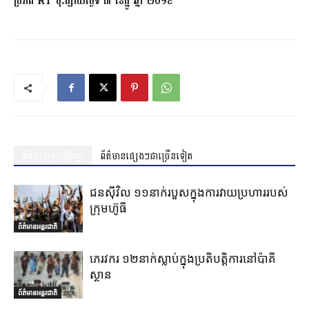
ប្រភព RT ចុះផ្សាយថ្ងៃទី ៣ ខែធ្នូ ឆ្នាំ ២០១៩
ព័ត៌មានស្រដៀងគ្នា
ព័ត៌មានផ្សេងៗជាច្រើនទៀត
ជនស៊ីវិល ១១នាក់របួសក្នុងការវាយប្រហាររបស់
ក្រុមហ៊ូធី
ព័ត៌មានអន្តរជាតិ
ភេរវករ ១២នាក់ស្លាប់ក្នុងប្រតិបត្តិការនៅប៉ាគី
ស្ថាន
ព័ត៌មានអន្តរជាតិ