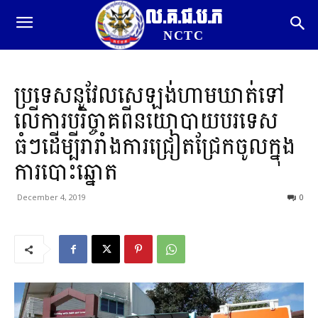
ល.គ.ជ.ប.ភ
NCTC
ប្រទេសនូវែលសេឡង់ហាមឃាត់ទៅ
លើការបរិច្ចាគពីនយោបាយបរទេស
ធំៗដើម្បីរារាំងការជ្រៀតជ្រែកចូលក្នុង
ការបោះឆ្នោត
December 4, 2019
0