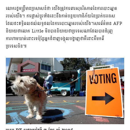
លោករដ្ឋមន្ត្រីមានប្រសាសន៍ថា យើងត្រូវការពារសុចរិតភាពនៃការបោះឆ្នោត
របស់យើង។ ការផ្លាស់ប្តូរទាំងនេះនឹងកាត់បន្ថយហានិភ័យនៃប្រាក់បរទេស
ដែលជះឥទ្ធិពលដល់លទ្ធផលនៃការបោះឆ្នោតរបស់យើង។សារព័ត៌មាន AFP
និយាយថាលោក Little មិនបាននិយាយថាប្រទេសណាដែលបានជំរុញ
ការហាមឃាត់នោះទេប៉ុន្តែអ្នកជំនាញចង្អុលបង្ហាញថាគឺនោះគឺមកពី
ប្រទេសចិន៕