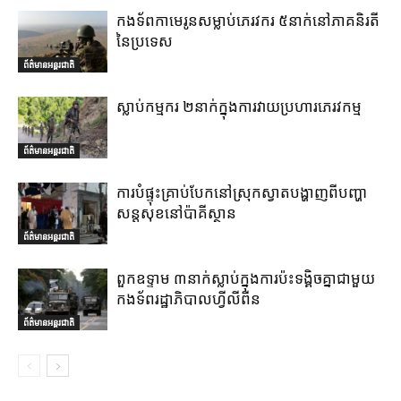
កងទ័ពកាមេរូនសម្លាប់ភេរវករ ៥នាក់នៅភាគនិរតី
នៃប្រទេស
ព័ត៌មានអន្តរជាតិ
ស្លាប់កម្មករ ២នាក់ក្នុងការវាយប្រហារភេរវកម្ម
ព័ត៌មានអន្តរជាតិ
ការបំផ្ទុះគ្រាប់បែកនៅស្រុកស្វាតបង្ហាញពីបញ្ហា
សន្តសុខនៅប៉ាគីស្ថាន
ព័ត៌មានអន្តរជាតិ
ពួកឧទ្ទាម ៣នាក់ស្លាប់ក្នុងការប៉ះទង្គិចគ្នាជាមួយ
កងទ័ពរដ្ឋាភិបាលហ្វីលីពីន
ព័ត៌មានអន្តរជាតិ