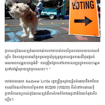
ប្រទេសនូវែលសេឡង់ឈានដល់ការហាមឃាត់ការបរិច្ចាគនយោបាយបរទេសដ៏
ច្រើន និងការផ្សាយពាណិជ្ជកម្មតាមប្រព័ន្ធផ្សព្វផ្សាយសង្គមកាលពីថ្ងៃអង្គារចំ
ពេលមានការព្រួយបារម្ភអំពី“ ការជ្រៀតជ្រែកនៅឯនាយសមុទ្រក្នុងការបោះឆ្នោត
ទូទៅនៅឆ្នាំក្រោយក្នុងប្រទេសនេះ។ ”
យោងតាមលោក Andrew Little រដ្ឋមន្រ្តីក្រសួងយុត្តិធម៍អោយដឹងថាវិធាន
ការណ៍ដែលរារាំងការបរិច្ចាគជាង NZ$50 (US$33) គឺសំដៅការពារលទ្ធិ
ប្រជាធិបតេយ្យរបស់នូវែលសេឡង់ពីការគំរាមកំហែងអន្តរជាតិដែលកំពុងកើន
ឡើង។