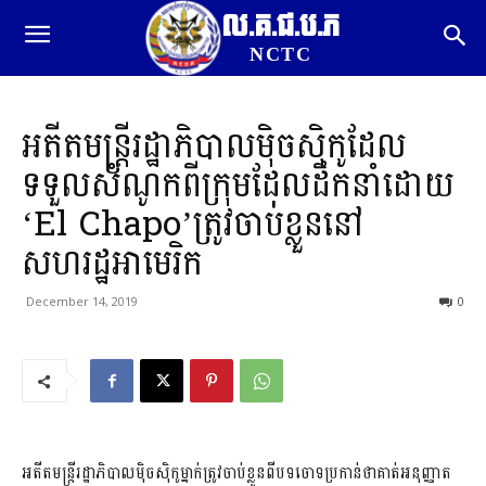
ល.គ.ជ.ប.ភ
NCTC
អតីតមន្រ្តីរដ្ឋាភិបាលម៉ិចស៊ិកូដែល
ទទួលសំណូកពីក្រុមដែលដឹកនាំដោយ
‘El Chapo’ត្រូវចាប់ខ្លួននៅ
សហរដ្ឋអាមេរិក
December 14, 2019
0
អតីតមន្រ្តីរដ្ឋាភិបាលម៉ិចស៊ិកូម្នាក់ត្រូវចាប់ខ្លួនពីបទចោទប្រកាន់ថាគាត់អនុញ្ញាត