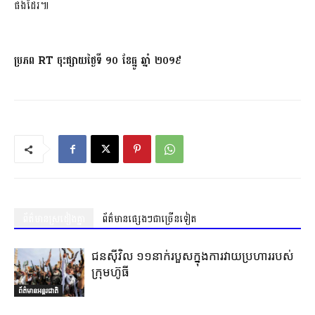
ផងដែរ៕
ប្រភព RT ចុះផ្សាយថ្ងៃទី ១០ ខែធ្នូ ឆ្នាំ ២០១៩
ព័ត៌មានស្រដៀងគ្នា
ព័ត៌មានផ្សេងៗជាច្រើនទៀត
ជនស៊ីវិល ១១នាក់របួសក្នុងការវាយប្រហាររបស់
ក្រុមហ៊ូធី
ព័ត៌មានអន្តរជាតិ