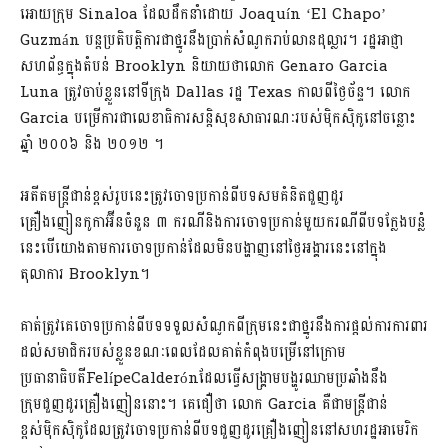
អោយក្រុម Sinaloa ដែលដឹកនាំដោយ Joaquín ‘El Chapo’
Guzmán បន្តប្រតិបត្តិការជាថ្នូរនឹងប្រាក់សំណូករាប់លានដុល្លារ។ រដ្ឋអាជ្ញា
សហព័ន្ធក្នុងតំបន់ Brooklyn និយាយថាលោក Genaro Garcia
Luna ត្រូវចាប់ខ្លួននៅទីក្រុង Dallas រដ្ឋ Texas កាលពីថ្ងៃច័ន្ទ។ លោក
Garcia បម្រើការជាលេខាធិការសន្តិសុខសាធារណៈរបស់ម៉ិកស៊ិកូនៅចន្លោះ
ឆ្នាំ ២០០៦ និង ២០១២ ។
អតីតមន្ត្រីជាន់ខ្ពស់រូបនេះត្រូវចោទប្រកាន់ពីបទសមគំនិតជួញដូរ
គ្រឿងញៀនកូកាអ៊ីនចំនួន ៣ ករណីនិងការចោទប្រកាន់មួយករណីពីបទក្លែងបន្លំ
នេះបើយោងតាមការចោទប្រកាន់ដែលមិនបង្ហាញនៅថ្ងៃអង្គារនេះនៅក្នុង
តុលាការ Brooklyn។
គាត់ត្រូវគេចោទប្រកាន់ពីបទទទួលសំណូកពីក្រុមនេះជាថ្នូរនឹងការផ្តល់ការការពារ
ដល់សមាជិករបស់ខ្លួនខណៈពេលដែលគាត់កំពុងបម្រើនៅក្រោម
ប្រធានាធិបតីFelípeCalderónដែលធ្វើសង្គ្រាមបង្ហូរឈាមប្រឆាំងនឹង
ក្រុមជួញដូរគ្រឿងញៀននោះ។ គេជឿថា លោក Garcia គឺជាមន្រ្តីជាន់
ខ្ពស់ម៉ិកស៊ិកូដែលត្រូវចោទប្រកាន់ពីបទជួញដូរគ្រឿងញៀននៅសហរដ្ឋអាមេរិក