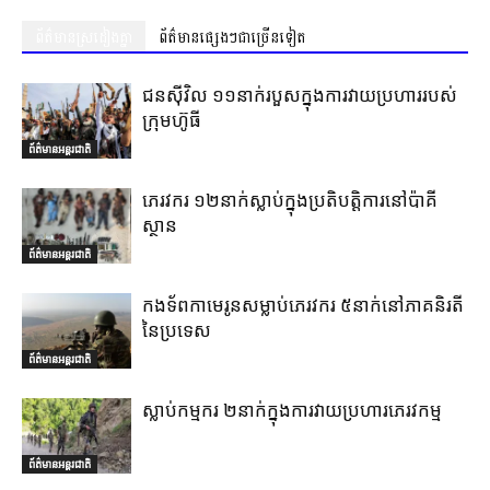
ព័ត៌មានស្រដៀងគ្នា
ព័ត៌មានផ្សេងៗជាច្រើនទៀត
ជនស៊ីវិល ១១នាក់របួសក្នុងការវាយប្រហាររបស់
ក្រុមហ៊ូធី
ព័ត៌មានអន្តរជាតិ
ភេរវករ ១២នាក់ស្លាប់ក្នុងប្រតិបត្តិការនៅប៉ាគី
ស្ថាន
ព័ត៌មានអន្តរជាតិ
កងទ័ពកាមេរូនសម្លាប់ភេរវករ ៥នាក់នៅភាគនិរតី
នៃប្រទេស
ព័ត៌មានអន្តរជាតិ
ស្លាប់កម្មករ ២នាក់ក្នុងការវាយប្រហារភេរវកម្ម
ព័ត៌មានអន្តរជាតិ