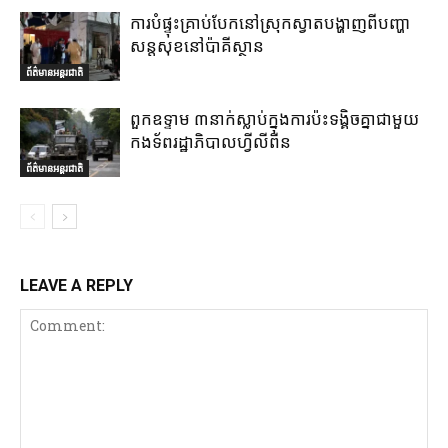
ការបំផ្ទុះគ្រាប់បែកនៅស្រុកស្វាតបង្ហាញពីបញ្ហា
សន្តសុខនៅប៉ាគីស្ថាន
ព័ត៌មានអន្តរជាតិ
ពួកឧទ្ទាម ៣នាក់ស្លាប់ក្នុងការប៉ះទង្គិចគ្នាជាមួយ
កងទ័ពរដ្ឋាភិបាលហ្វីលីពីន
ព័ត៌មានអន្តរជាតិ
LEAVE A REPLY