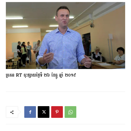
ប្រភព RT ចុះផ្សាយថ្ងៃទី ២៦ ខែធ្នូ ឆ្នាំ ២០១៩