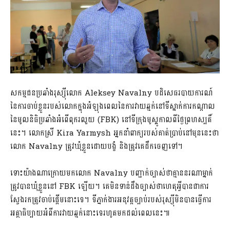
សកម្មជនប្រឆាំងរុស្ស៊ីលោក Aleksey Navalny បដិសេធរបាយការណ៍
នៃការចាប់ខ្លួនរបស់លោកក្នុងអំឡុងពេលនៃការវាយឆ្មក់នៅទីស្នាក់ការកណ្តាល
នៃមូលនិធិប្រឆាំងអំពើពុករលួយ (FBK) នៅទីក្រុងមូស្គូកាលពីថ្ងៃព្រហស្បតិ៍
នេះ។ លោកស្រី Kira Yarmysh អ្នកនាំពាក្យរបស់គាត់ប្រាប់នៅមុននេះថា
លោក Navalny ត្រូវឃុំខ្លួនដោយបង្ខំ និងត្រូវគេដឹកចេញទៅ។
ទោះយ៉ាងណាក្រោយមកលោក Navalny បញ្ជាក់ច្បាស់ថាគ្មាននរណាម្នាក់
ត្រូវបានឃុំខ្លួននៅ FBK ឡើយ។ គេមិនទាន់ដឹងច្បាស់ថាហេតុអ្វីបានជាការ
ស្វែងរកត្រូវចាប់ផ្តើមនោះទេ។ ទីភ្នាក់ងារអនុវត្តច្បាប់របស់រុស្ស៊ីមិនបានធ្វើការ
អត្ថាធិប្បាយអំពីការវាយឆ្មក់នោះទេរហូតមកដល់ពេលនេះ៕