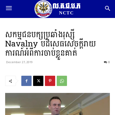
ល.គ.ជ.ប.ភ
NCTC
សកម្មជនបក្សប្រឆាំងរុស្ស៊ី
Navalny បដិសេធសេចក្តីរាយ
ការណ៍អំពីការចាប់ខ្លួនគាត់
December 27, 2019
0