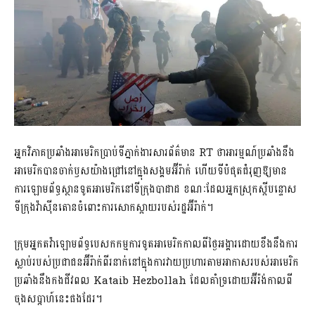
អ្នកវិភាគប្រឆាំងអាមេរិកប្រាប់ទីភ្នាក់ងារសារព័ត៌មាន RT ថាអារម្មណ៍ប្រឆាំងនឹង
អាមេរិកបានចាក់ឫសយ៉ាងជ្រៅនៅក្នុងសង្គមអ៊ីរ៉ាក់ ហើយទីបំផុតជំរុញឱ្យមាន
ការឡោមព័ទ្ធស្ថានទូតអាមេរិកនៅទីក្រុងបាដាដ ខណៈដែលអ្នកស្រុកស្តីបន្ទោស
ទីក្រុងវ៉ាស៊ីនតោនចំពោះការសោកស្តាយរបស់រដ្ឋអ៊ីរ៉ាក់។
ក្រុមអ្នកតវ៉ាឡោមព័ទ្ធបេសកកម្មការទូតអាមេរិកកាលពីថ្ងៃអង្គារដោយខឹងនឹងការ
ស្លាប់របស់ប្រជាជនអ៊ីរ៉ាក់ពីរនាក់នៅក្នុងការវាយប្រហារតាមអាកាសរបស់អាមេរិក
ប្រឆាំងនឹងកងជីវពល Kataib Hezbollah ដែលគាំទ្រដោយអ៊ីរ៉ង់កាលពី
ចុងសប្តាហ៍នេះផងដែរ។