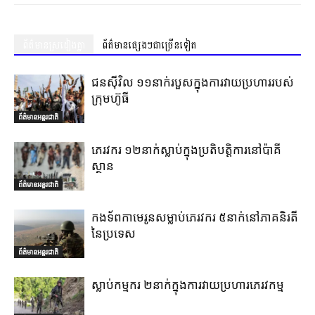
ព័ត៌មានស្រដៀងគ្នា
ព័ត៌មានផ្សេងៗជាច្រើនទៀត
ជនស៊ីវិល ១១នាក់របួសក្នុងការវាយប្រហាររបស់
ក្រុមហ៊ូធី
ព័ត៌មានអន្តរជាតិ
ភេរវករ ១២នាក់ស្លាប់ក្នុងប្រតិបត្តិការនៅប៉ាគី
ស្ថាន
ព័ត៌មានអន្តរជាតិ
កងទ័ពកាមេរូនសម្លាប់ភេរវករ ៥នាក់នៅភាគនិរតី
នៃប្រទេស
ព័ត៌មានអន្តរជាតិ
ស្លាប់កម្មករ ២នាក់ក្នុងការវាយប្រហារភេរវកម្ម