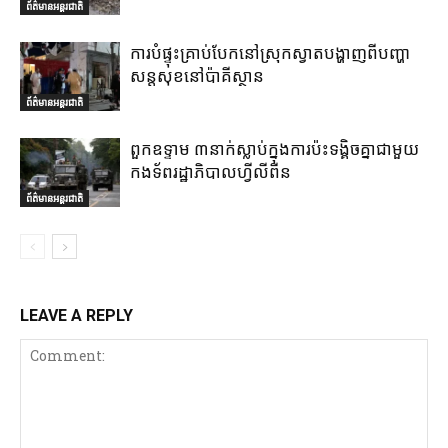
ព័ត៌មានអន្តរជាតិ
ការបំផ្ទុះគ្រាប់បែកនៅស្រុកស្វាតបង្ហាញពីបញ្ហា
សន្តសុខនៅប៉ាគីស្ថាន
ព័ត៌មានអន្តរជាតិ
ពួកឧទ្ទាម ៣នាក់ស្លាប់ក្នុងការប៉ះទង្គិចគ្នាជាមួយ
កងទ័ពរដ្ឋាភិបាលហ្វីលីពីន
ព័ត៌មានអន្តរជាតិ
LEAVE A REPLY