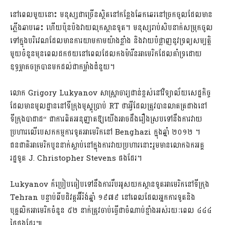
នៅពេលមួយនោះ​ មនុស្សជាច្រើនស្ថិតនៅកន្លែងឆែកឆេរនៅច្រកចូលដែលមាន
ភ្លើងឆាបឆេះ ហើយប៉ុនប៉ងវាយលុកស្ថានទូត។ មនុស្សរាប់សិបនាក់សម្រុកចូល
ទៅក្នុងបរិវេណដែលមានការយាមកាមយ៉ាងខ្លាំង និងវាយបំផ្លាញនូវទ្រព្យសម្បត្តិ
មួយចំនួនមុនពេលដកថយនៅពេលដែលកងម៉ារីនអាមេរិកដែលគាំទ្រដោយ
ឧទ្ធម្ភាគចក្របានមកដល់ជាកម្លាំងជំនួយ។
លោក Grigory Lukyanov សាស្ត្រាចារ្យជាន់ខ្ពស់នៅវិទ្យាល័យសេដ្ឋកិច្ច
ដែលមានមូលដ្ឋាននៅទីក្រុងមូស្គូប្រាប់ RT ថាអ្វីដែលត្រូវបានលាតត្រដាងនៅ
ទីក្រុងបាដាដ“ ជាការពិតអនុញ្ញាតឱ្យយើងអាចដឹងរឿងស្របទៅនឹងការវាយ
ប្រហារលើបេសកកម្មការទូតអាមេរិកនៅ Benghazi ក្នុងឆ្នាំ ២០១២ ។
ជនជាតិអាមេរិកបួននាក់ស្លាប់នៅក្នុងការវាយប្រហារនោះរួមមានលោកឯកអគ្គ
រដ្ឋទូត J. Christopher Stevens ផងដែរ។
Lukyanov ក៏ប្រៀបធៀបទៅនឹងការរឹបអូសយកស្ថានទូតអាមេរិកនៅទីក្រុង
Tehran បន្ទាប់ពីបដិវត្តអ៊ីរ៉ង់ឆ្នាំ ១៩៧៩ នៅពេលដែលអ្នកការទូតនិង
បុគ្គលិកអាមេរិកចំនួន ៥២ នាក់ត្រូវចាប់ធ្វើជាចំណាប់ខ្មាំងអស់រយៈពេល ៤៤៤
ថ្ងៃផងដែរ៕