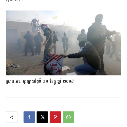
ប្រភព RT ចុះផ្សាយថ្ងៃទី ៣១ ខែធ្នូ ឆ្នាំ ២០១៩