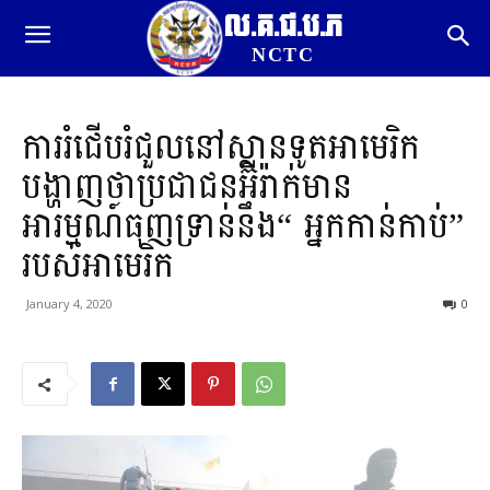
ល.គ.ជ.ប.ភ
NCTC
ការរំជើបរំជួលនៅស្ថានទូតអាមេរិក
បង្ហាញថាប្រជាជនអ៊ីរ៉ាក់មាន
អារម្មណ៍ធុញទ្រាន់នឹង“ អ្នកកាន់កាប់”
របស់អាមេរិក
January 4, 2020
0