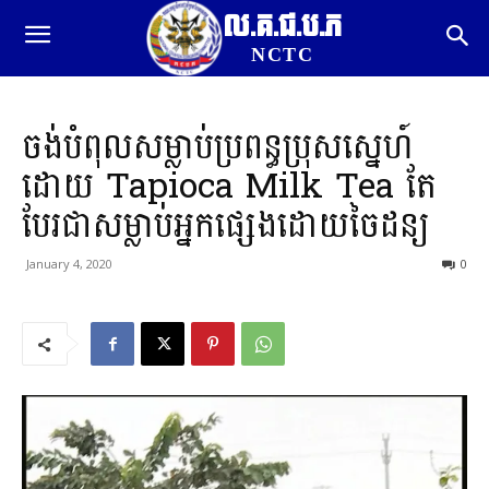
ល.គ.ជ.ប.ភ
NCTC
ចង់បំពុលសម្លាប់ប្រពន្ធប្រុសស្នេហ៍
ដោយ Tapioca Milk Tea តែ
បែរជាសម្លាប់អ្នកផ្សេងដោយចៃដន្យ
January 4, 2020
0