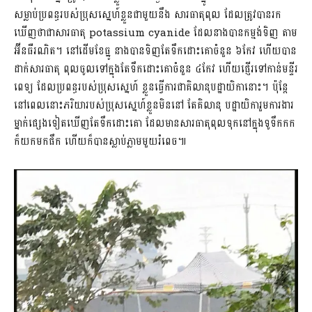
សម្លាប់ប្រពន្ធរបស់ប្រុសស្នេហ៍ខ្លួនជាមួយនឹង សារធាតុពុល ដែលត្រូវបានរក
ឃើញថាជាសារធាតុ potassium cyanide ដែលនាងបានកម្មង់ទិញ តាម
អ៊ីនធឺរណិត។ នៅដើមខែធ្នូ នាងបានទិញតែទឹកដោះគោចំនួន ៦កែវ ហើយបាន
ដាក់សារធាតុ ពុលចូលទៅក្នុងតែទឹកដោះគោចំនួន ៤កែវ ហើយផ្ញើរទៅកាន់មន្ទីរ
ពេទ្យ ដែលប្រពន្ធរបស់ប្រុសស្នេហ៍ ខ្លួនធ្វើការជាគិលានុបដ្ឋាយិកានោះ។ ប៉ុន្តែ
នៅពេលនោះភរិយារបស់ប្រុសស្នេហ៍ខ្លួនមិននៅ តែគិលានុ បដ្ឋាយិការួមការងារ
ម្នាក់ផ្សេងទៀតឃើញតែទឹកដោះគោ ដែលមានសារធាតុពុលទុកនៅក្នុងទូទឹកកក
ក៏យកមកផឹក ហើយក៏បានស្លាប់ភ្លាមមួយរំពេច៕