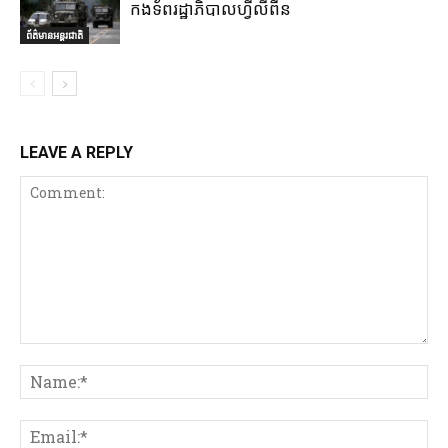
កងទ័ពរដ្ឋាភិបាលហ្វីលីពីន
ព័ត៌មានអន្តរជាតិ
LEAVE A REPLY