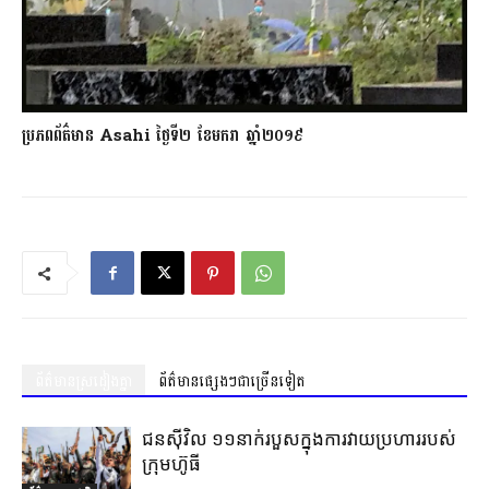
ប្រភពព័ត៌មាន Asahi ថ្ងៃទី២ ខែមករា ឆ្នាំ២០១៩
ព័ត៌មានស្រដៀងគ្នា
ព័ត៌មានផ្សេងៗជាច្រើនទៀត
ជនស៊ីវិល ១១នាក់របួសក្នុងការវាយប្រហាររបស់
ក្រុមហ៊ូធី