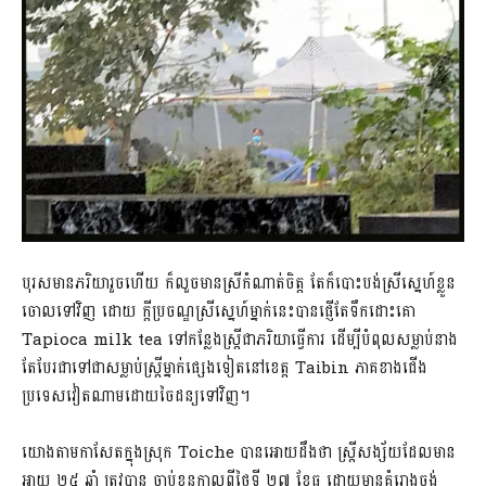
បុរសមានភរិយារួចហើយ ក៏លួចមានស្រីកំណាត់ចិត្ត តែក៏បោះបង់ស្រីស្នេហ៍ខ្លួន
ចោលទៅវិញ ដោយ ក្តីប្រចណ្ឌស្រីស្នេហ៍ម្នាក់នេះបានផ្ញើតែទឹកដោះគោ
Tapioca milk tea ទៅកន្លែងស្រ្តីជាភរិយាធ្វើការ ដើម្បីបំពុលសម្លាប់នាង
តែបែរជាទៅជាសម្លាប់ស្ត្រីម្នាក់ផ្សេងទៀតនៅខេត្ត Taibin ភាគខាងជើង
ប្រទេសវៀតណាមដោយចៃដន្យទៅវិញ។
យោងតាមកាសែតក្នុងស្រុក Toiche បានអោយដឹងថា ស្ត្រីសង្ស័យដែលមាន
អាយុ ២៥ ឆ្នាំ ត្រូវបាន ចាប់ខ្លួនកាលពីថ្ងៃទី ២៧ ខែធ្នូ ដោយមានគំរោងចង់