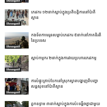
ព័ត៌មានអន្តរជាតិ
ភេរវករ ១២នាក់ស្លាប់ក្នុងប្រតិបត្តិការនៅប៉ាគី
ស្ថាន
ព័ត៌មានអន្តរជាតិ
កងទ័ពកាមេរូនសម្លាប់ភេរវករ ៥នាក់នៅភាគនិរតី
នៃប្រទេស
ព័ត៌មានអន្តរជាតិ
ស្លាប់កម្មករ ២នាក់ក្នុងការវាយប្រហារភេរវកម្ម
ព័ត៌មានអន្តរជាតិ
ការបំផ្ទុះគ្រាប់បែកនៅស្រុកស្វាតបង្ហាញពីបញ្ហា
សន្តសុខនៅប៉ាគីស្ថាន
ព័ត៌មានអន្តរជាតិ
ពួកឧទ្ទាម ៣នាក់ស្លាប់ក្នុងការប៉ះទង្គិចគ្នាជាមួយ