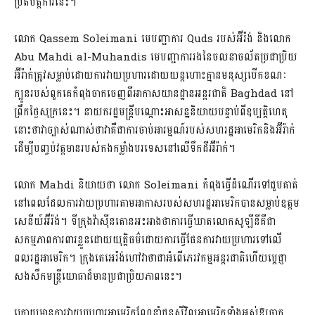
ប្រតិបត្តិការនេះ។
លោក Qassem Soleimani មេបញ្ជាការ Quds របស់អ៊ីរ៉ង់ និងលោក
Abu Mahdi al-Muhandis មេបញ្ជាការរងនៃចលនាចល័តប្រជាប្រិយ
អ៊ីរ៉ាក់ត្រូវសម្លាប់ដោយការវាយប្រហារដោយយន្តហោះគ្មានមនុស្សបើកខណៈ
ក្បួនរបស់ពួកគេកំពុងចាកចេញពីអាកាសយានដ្ឋានអន្តរជាតិ Baghdad នៅ
ព្រឹកថ្ងៃសុក្រនេះ។ នាយករដ្ឋមន្រ្តីបណ្តោះអាសន្ននិយាយបន្ទាប់ពីឧប្បត្តិហេតុ
នោះថាវាច្បាស់ណាស់ថាវាគឺជាការចាប់អារម្មណ៍របស់សហរដ្ឋអាមេរិកនិងអ៊ីរ៉ាក់
ដើម្បីបញ្ចប់វត្តមានរបស់កងកម្លាំងបរទេសនៅលើទឹកដីអ៊ីរ៉ាក់។
លោក Mahdi និយាយថា លោក Soleimani កំពុងធ្វើដំណើរទៅជួបគាត់
នៅពេលដែលការវាយប្រហារតាមអាកាសរបស់សហរដ្ឋអាមេរិកបានសម្លាប់ឧត្តម
សេនីយ៍អ៊ីរ៉ង់។ ទីក្រុងវ៉ាស៊ីនតោនអះអាងថាការធ្វើឃាតលោកសូឡីនីគឺជា
សកម្មភាពការពារខ្លួនដោយយុត្តិធម៌ដោយការធ្វើផែនការវាយប្រហារទៅលើ
ពលរដ្ឋអាមេរិក។ ក្រុងតេអេរ៉ង់ហៅវាថាជាអំពើភេរវកម្មអន្តរជាតិហើយប្តេជ្ញា
សងសឹកមន្ត្រីយោធាដ៏មានប្រជាប្រិយភាពនេះ។
ក្រោយមានការវាយប្រហារអាមេរិកណែនាំជនស៊ីវិលអាមេរិកទាំងអស់ឱ្យចាក