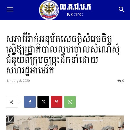
ល.គ.ជ.ប.ភ
NCTC
សភាអ៊ីរ៉ាក់អនុម័តសេចក្តីសំរេចចិត្ត
ស្នើឱ្យរដ្ឋាភិបាលលុបចោលសំណើសុំ
ជំនួយពីក្រុមចម្រុះដឹកនាំដោយ
សហរដ្ឋអាមេរិក
January 8, 2020
0