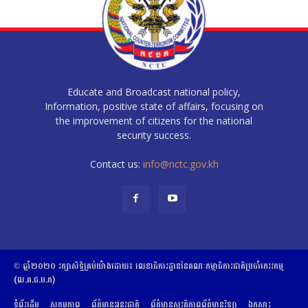
Educate and Broadcast national policy,
Information, positive state of affairs, focusing on
the improvement of citizens for the national
security success.
Contact us:
info@nctc.gov.kh
© ឆ្នាំ២០២០​ ​រក្សាសិទ្ធិ​គ្រប់យ៉ាង​ដោយ​៖​ ​លេខាធិការដ្ឋាននៃគណៈកម្មាធិការជាតិប្រចាំភេរវកម្ម
(ល.គ.ជ.ប.ភ)
ទំព័រដើម
សកម្មភាព
ព័ត៌មានអន្តរជាតិ
ព័ត៌មានសុវត្ថិភាពព័ត៌មានវិទ្យា
ឯកសារ