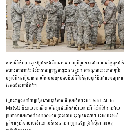
សភាអ៊ីរ៉ាក់បោះឆ្នោតឱ្យដកកងទ័ពបរទេសចេញពីប្រទេសដោយយកចិត្តទុកដាក់
ចំពោះការអំពាវនាវពីនាយករដ្ឋមន្ត្រីចាំផ្ទះរបស់ខ្លួន។ សកម្មភាពនេះកើតឡើង
បន្ទាប់ពីការធ្វើឃាតអាមេរិករបស់ឧត្តមសេនីយ៍អ៊ីរ៉ង់កំពូលម្នាក់និងជាមេបញ្ជាការ
នៃកងជីវពលអ៊ីរ៉ាក់។
ថ្លែងនៅក្នុងសម័យប្រជុំសភាបន្ទាន់កាលពីថ្ងៃអាទិត្យលោក Adil Abdul
Mahdi និយាយថាភាគីអាមេរិកជូនដំណឹងដល់យោធាអ៊ីរ៉ាក់អំពីផែនការវាយ
ប្រហារតាមអាកាសដែលគ្រោងទុកមុនពេលវាត្រូវបានអនុវត្ត។ លោកបសង្កត់
ធ្ងន់ថារដ្ឋាភិបាលរបស់លោកបដិសេធការអនុញ្ញាតឱ្យក្រុងវ៉ាស៊ីនតោនបន្ត