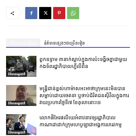
ព័ត៌មានស្រដៀងគ្នា
ព័ត៌មានផ្សេងៗជាច្រើនទៀត
ពួកឧទ្ទាម ៣នាក់ស្លាប់ក្នុងការប៉ះទង្គិចគ្នាជាមួយ
កងទ័ពរដ្ឋាភិបាលហ្វីលីពីន
ព័ត៌មានអន្តរជាតិ
មន្ត្រីជាន់ខ្ពស់ហាម៉ាសអះអាថាក្រុមនេះមិនបាន
សម្លាប់ដោយចេតនា ឬចាប់ជំរិតជនស៊ីវិលក្នុងការ
វាយប្រហារថ្ងៃទី៧ ខែតុលានោះទេ
ព័ត៌មានអន្តរជាតិ
លោកផីអែរផលីយេអំពាវនាវឲ្យរដ្ឋាភិបាល
កាណាដាដាក់ក្រុមហេបូឡាជាអង្គការភេរវកម្ម
ព័ត៌មានអន្តរជាតិ