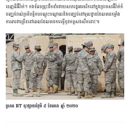
ចេញពីអ៊ីរ៉ាក់។ កងទ័ពចម្រុះដឹកនាំដោយសហរដ្ឋអាមេរិកនៅក្នុងប្រទេសអ៊ីរ៉ាក់ក៏
បញ្ឈប់រាល់ប្រតិបត្តិការបណ្តុះបណ្តាលនិងបញ្ឈប់នៅមូលដ្ឋានដែលមានកម្លាំង
ការពារជាច្រើននៅពេលដែលមានការធ្វើកូដកម្មសងសឹកនោះ៕
ប្រភព RT ចុះផ្សាយថ្ងៃទី ៥ ខែមករា ឆ្នាំ ២០២០