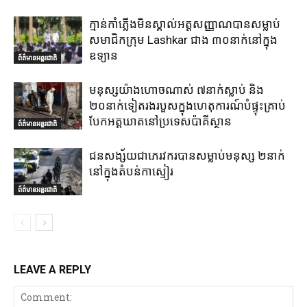
ក្មាន់កាំភ្លើងមិនស្គាល់អត្តសញ្ញាណបានសម្លាប់
សមាជិកក្រុម Lashkar ជាង ៣០នាក់នៅក្នុង
ឧទ្យាន
ព័ត៌មានអន្តរជាតិ
មនុស្សយ៉ាងហោចណាស់ ៧នាក់ស្លាប់ និង
២០នាក់ទៀតរងរបួសក្នុងហេតុការណ៍បំផ្ទុះគ្រាប់
បែកអត្តឃាតនៅប្រទេសប៉ាគីស្ថាន
ព័ត៌មានអន្តរជាតិ
ជនសង្ស័យជាភេរវករបានសម្លាប់មនុស្ស ២នាក់
នៅក្នុងតំបន់កាស្មៀរ
ព័ត៌មានអន្តរជាតិ
LEAVE A REPLY