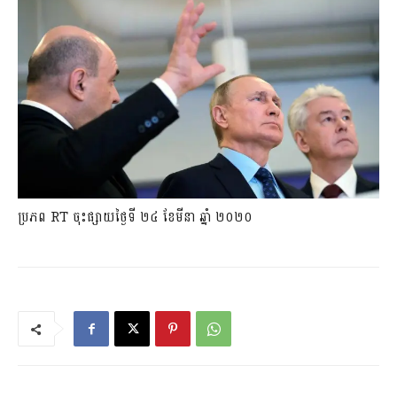
ប្រភព RT ចុះផ្សាយថ្ងៃទី ២៤ ខែមីនា ឆ្នាំ ២០២០