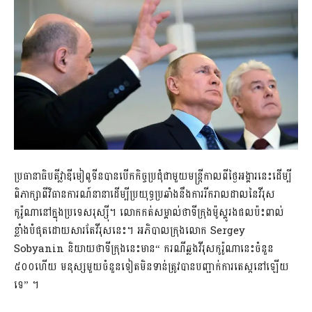
ប្រធានាធិបតីវ្លាឌីមៀពូទីនបានបើកកិច្ចប្រជុំជាមួយមន្រ្តីកាលពីថ្ងៃអង្គារនេះដើម្បី
ពិភាក្សាពីវិធានការណ៍នានាដើម្បីប្រយុទ្ធប្រឆាំងនឹងការរីករាលដាលនៃវីរុស
កូរ៉ូណានៅក្នុងប្រទេសរុស្ស៊ី។ លោកកត់សម្គាល់ថាទីក្រុងម៉ូស្គូរងផលប៉ះពាល់
ខ្លាំងបំផុតដោយសារតែវីរុសនេះ។ អភិបាលក្រុងលោក Sergey
Sobyanin និយាយថាទីក្រុងនេះមាន“ ករណីឆ្លងវីរុសកូរ៉ូណានេះចំនួន
៥០០ហើយ មនុស្សមួយចំនួនទៀតមិនទាន់ត្រូវបានបញ្ជាក់ការតេស្តនៅឡើយ
ទេ” ។