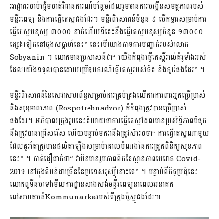
អាជ្ញាធរចាប់ផ្តើមចាត់វិធានការណ៍បន្ថែមដែលរួមមានការបង្កើនសមត្ថភាពរបស់
មន្ទីរពេទ្យ និងការធ្វើតេស្តផងដែរ។ មន្ទីរពិសោធន៍ចំនួន ៩ បើកទ្វារសម្រាប់ការ
ធ្វើតេស្តមនុស្ស ៣០០០ នាក់ហើយទីនេះនឹងធ្វើតេស្តមនុស្សចំនួន ១៣០០០
ផ្សេងទៀតនៅចុងសប្តាហ៍នេះ” នេះបើយោងតាមការបញ្ជាក់របស់លោក ​​
Sobyanin ។ លោកមានប្រសាសន៍ថា“ យើងកំពុងធ្វើតេស្តិ៍រាល់គំរូទាំងអស់
ដែលយើងទទួលបានដោយប្រើឧបករណ៍ធ្វើតេស្តរបស់ចិន និងកូរ៉េផងដែរ” ។
មន្ទីរពិសោធន៍នៃសេវាសហព័ន្ធសម្រាប់ការគ្រប់គ្រងលើការការពារអ្នកប្រើប្រាស់
និងសុខុមាលភាព (Rospotrebnadzor) ក៏កំពុងត្រូវបានប្រើប្រាស់
ផងដែរ។ អភិបាលក្រុងរូបនេះនិយាយថាការធ្វើតេស្តដែលមានប្រសិទ្ធិភាពបំផុត
នឹងត្រូវបានជ្រើសរើស ហើយបន្ទាប់មកវានឹងត្រូវសំរេចថា“ ការធ្វើតេស្តណាមួយ
ដែលគួរតែត្រូវបានផលិតឡើងសម្រាប់គោលបំណងនៃការត្រួតពិនិត្យសុខភាព
នេះ” ។ គាត់ជឿជាក់ថា“ វាមិនមានរូបភាពពិតនៃស្ថានភាពមេរោគ Covid-
2019 នៅក្នុងតំបន់ជាច្រើននៃប្រទេសរុស្ស៊ីនោះទេ” ។ បន្ទាប់ពីកិច្ចប្រជុំនេះ
លោកពូទីនបទៅមើលការដ្ឋានសាងសង់មន្ទីរពេទ្យនាពេលអនាគត
នៅសហគមន៍Kommunarkaរបស់ទីក្រុងម៉ូស្គូផងដែរ៕