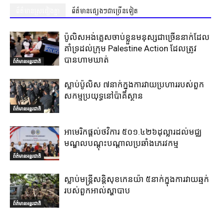
ព័ត៌មានស្រដៀងគ្នា
ព័ត៌មានផ្សេងៗជាច្រើនទៀត
ប៉ូលិសអង់គ្លេសចាប់ខ្លួនមនុស្សជាច្រើននាក់ដែល
គាំទ្រដល់ក្រុម Palestine Action ដែលត្រូវ
បានហាមឃាត់
ព័ត៌មានអន្តរជាតិ
ស្លាប់ប៉ូលិស ៧នាក់ក្នុងការវាយប្រហាររបស់ពួក
សកម្មប្រយុទ្ធនៅប៉ាគីស្ថាន
ព័ត៌មានអន្តរជាតិ
អាមេរិកផ្តល់ថវិការ ៥០១.៤២៦ដុល្លារដល់មជ្ឈ
មណ្ឌលបណ្តុះបណ្តាលប្រឆាំងភេរវកម្ម
ព័ត៌មានអន្តរជាតិ
ស្លាប់មន្ត្រីសន្តិសុខកេនយ៉ា ៥នាក់ក្នុងការវាយឆ្មក់
របស់ពួកអាល់ស្ហាបាប
ព័ត៌មានអន្តរជាតិ