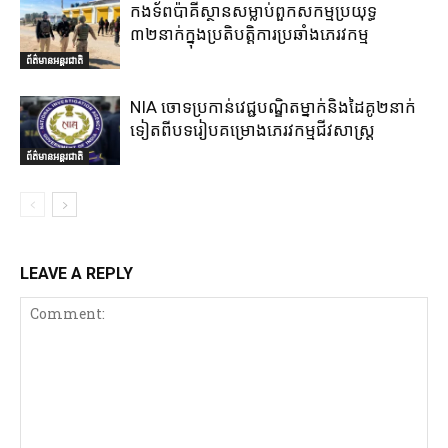
កងទ័ពប៉ាគីស្ថានសម្លាប់ពួកសកម្មប្រយុទ្ធ
៣២នាក់ក្នុងប្រតិបត្តិការប្រឆាំងភេរវកម្ម
ព័ត៌មានអន្តរជាតិ
NIA ចោទប្រកាន់វេជ្ជបណ្ឌិតម្នាក់និងដៃគូ២នាក់
ទៀតពីបទរៀបគម្រោងភេរវកម្មជីវសាស្ត្រ
ព័ត៌មានអន្តរជាតិ
LEAVE A REPLY