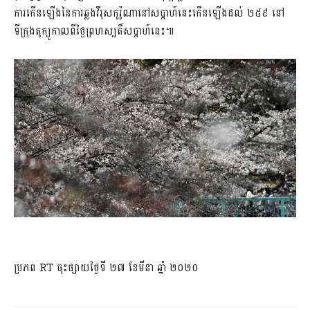
ការកើនឡើងនៃការឆ្លងវីរុសកូរ៉ូណានៅសប្តាហ៍នេះកើនឡើងដល់ ២៥៩ នៅ
ទីក្រុងតូក្យូកាលពីថ្ងៃព្រហស្បតិ៍សប្តាហ៍នេះ៕
ប្រភព RT ចុះផ្សាយថ្ងៃទី ២៧ ខែមីនា ឆ្នាំ ២០២០