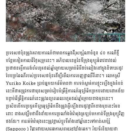
ប្រទេសជប៉ុនត្រូវគេរាយការណ៍ថាមានការឆ្លងវីរុសកូរ៉ូណាចំនួន ៤០ ករណីថ្មី
បន្ថែមទៀតកាលពីថ្ងៃសុក្រនេះ។ អភិបាលខេត្តនៃទីក្រុងតូក្យូអំពាវនាវដល់
ប្រជាជនធ្វើការរង់ចាំរហូតដល់ឆ្នាំក្រោយសម្រាប់ពិធីជប់លៀងនៅក្នុងនិទាឃរដូវ
បែបប្រពៃណីរបស់ប្រទេសជប៉ុនដើម្បីមើលការចេញផ្កាឈឺរីនោះ។ លោកស្រី
Yuriko Koike ប្រាប់អ្នកយកព័ត៌មានថា ការទប់ស្កាត់ការផ្ទុះឡើងក្នុងតំបន់
នេះគឺជាតម្រូវការជាមុនសម្រាប់រៀបចំព្រឹត្តិការណ៍អូឡាំពិកប្រកបដោយជោគជ័យ
បន្ទាប់ពីព្រឹត្តិការណ៍នេះត្រូវពន្យារពេលរហូតដល់ឆ្នាំក្រោយខាងមុខនេះ។
ប្រសិនបើការប្រកួតកីឡាអូឡាំពិកនឹងត្រូវធ្វើឡើងនារដូវផ្ការីកខាងមុខនេះមែន
នោះ នាងសង្ឃឹមថានឹងនាំយកការប្រណាំងម៉ារ៉ាតុងត្រឡប់មកកាន់ទីក្រុងតូក្យូវិញ
ផងដែរ។ ការរត់ម៉ារ៉ាតុងនេះត្រូវផ្លាស់ប្តូរទីតាំងនៅឆ្នាំនេះទៅកាន់សាប៉ូរ៉ូ
(Sapporo ) វិញដោយសារអាកាសធាតុក្តៅខ្លាំងពេក។ រ៉យទ័រនិយាយថា