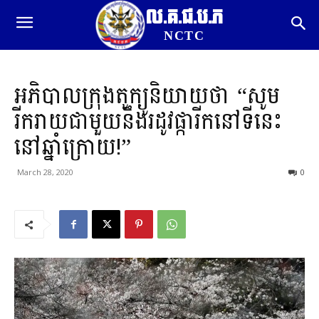
ល.គ.ជ.ប.ភ
NCTC
អភិបាលក្រុងតូក្យូនិយាយថា “សូម
រីករាយជាមួយនឹងរដូវផ្ការីកនៅទីនេះ
នៅឆ្នាំក្រោយ!”
March 28, 2020
0