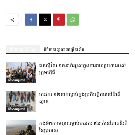
ព័ត៌មានស្រដៀងគ្នា
ព័ត៌មានផ្សេងៗជាច្រើនទៀត
ជនស៊ីវិល ១១នាក់របួសក្នុងការវាយប្រហាររបស់
ក្រុមហ៊ូធី
ព័ត៌មានអន្តរជាតិ
ភេរវករ ១២នាក់ស្លាប់ក្នុងប្រតិបត្តិការនៅប៉ាគី
ស្ថាន
ព័ត៌មានអន្តរជាតិ
កងទ័ពកាមេរូនសម្លាប់ភេរវករ ៥នាក់នៅភាគនិរតី
នៃប្រទេស