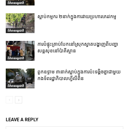
ព័ត៌មានអន្តរជាតិ
ស្លាប់កម្មករ ២នាក់ក្នុងការវាយប្រហារភេរវកម្ម
ព័ត៌មានអន្តរជាតិ
ការបំផ្ទុះគ្រាប់បែកនៅស្រុកស្វាតបង្ហាញពីបញ្ហា
សន្តសុខនៅប៉ាគីស្ថាន
ព័ត៌មានអន្តរជាតិ
ពួកឧទ្ទាម ៣នាក់ស្លាប់ក្នុងការប៉ះទង្គិចគ្នាជាមួយ
កងទ័ពរដ្ឋាភិបាលហ្វីលីពីន
ព័ត៌មានអន្តរជាតិ
LEAVE A REPLY