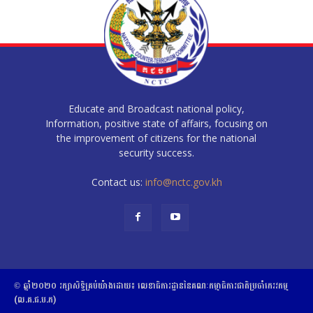
Educate and Broadcast national policy,
Information, positive state of affairs, focusing on
the improvement of citizens for the national
security success.
Contact us:
info@nctc.gov.kh
© ឆ្នាំ២០២០​ ​រក្សាសិទ្ធិ​គ្រប់យ៉ាង​ដោយ​៖​ ​លេខាធិការដ្ឋាននៃគណៈកម្មាធិការជាតិប្រចាំភេរវកម្ម
(ល.គ.ជ.ប.ភ)