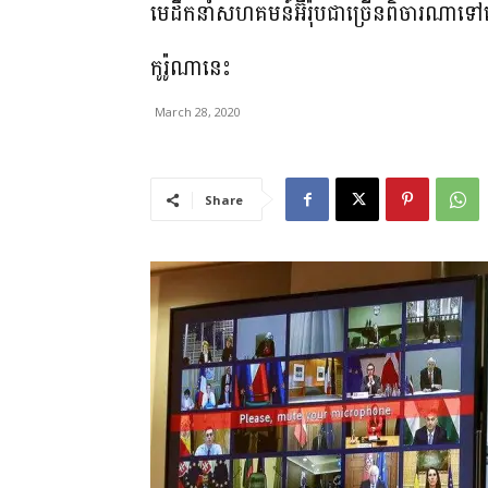
មេដឹកនាំសហគមន៍អ៊ឺរ៉ុបជាច្រើនពិចារណាទៅល
កូរ៉ូណានេះ
March 28, 2020
Share