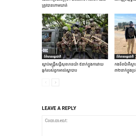
ត្រូវបានហាមឃាត់
ព័ត៌មានអន្តរជាតិ
ព័ត៌មានអន្តរជាតិ
ស្លាប់មន្ត្រីសន្តិសុខកេនយ៉ា ៥នាក់ក្នុងការវាយ
កងទ័ពប៉ាគីស្ថា
ឆ្មក់របស់ពួកអាល់ស្ហាបាប
៣២នាក់ក្នុងប្រត
LEAVE A REPLY