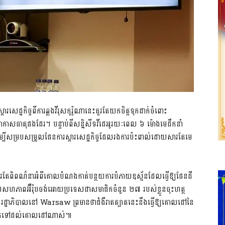
ារសេដ្ឋកិច្ចពីការឆ្លងវីរុសកូរ៉ូណានេះគួរតែយកចិត្តទុកដាក់ចំពោះ
ួលអាកាសធាតុផងដែរ។ បន្ទាប់ពីសន្និសីទវីដេអូរយៈពេល ៦ ម៉ោងមេដឹកនាំ
ះដើម្បីសម្របសម្រួលផែនការស្តារសេដ្ឋកិច្ចដែលរងការប៉ះពាល់ដោយសារតែមេ
ួរតែពិពណ៌នាអំពីគោលបំណងកាត់បន្ថយការបំភាយឧស្ម័នដែលធ្វើឱ្យផែនដី
របស់សហភាពអ៊ឺរ៉ុបចង់អោយប្រទេសជាសមាជិកចំនួន ២៧ របស់ខ្លួនចុះហត្ថ
 ។ រដ្ឋាភិបាលនៅ Warsaw ព្រមានថាជំងឺរាតត្បាតនេះនឹងធ្វើឱ្យគោលដៅនៃ
ិបាកទៅដល់គោលដៅណាស់៕