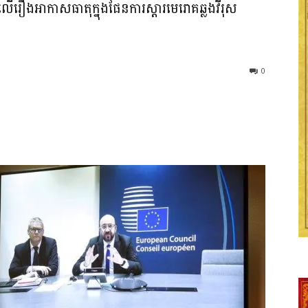
ើរឿងអាកាសធាតុក្នុងផែនការស្តារមេរោគឆ្លងវីរុស
0