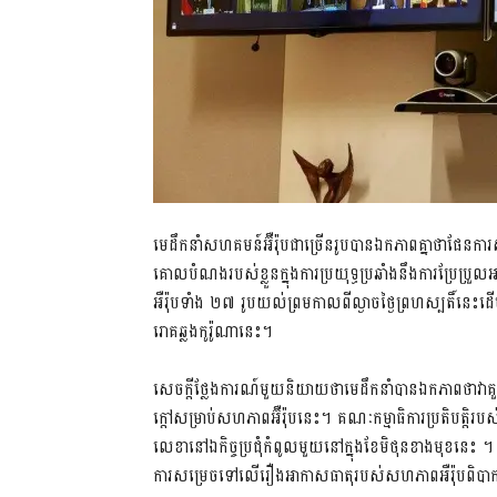
មេដឹកនាំសហគមន៍អ៊ឺរ៉ុបជាច្រើនរូបបានឯកភាពគ្នាថាផែនការស្ត
គោលបំណងរបស់ខ្លួនក្នុងការប្រយុទ្ធប្រឆាំងនឹងការប្រែប្រ
អឺរ៉ុបទាំង ២៧ រូបយល់ព្រមកាលពីល្ងាចថ្ងៃព្រហស្បតិ៍នេ
រោគឆ្លងកូរ៉ូណានេះ។
សេចក្តីថ្លែងការណ៍មួយនិយាយថាមេដឹកនាំបានឯកភាពថាវាគ
ក្តៅសម្រាប់សហភាពអ៊ឺរ៉ុបនេះ។ គណៈកម្មាធិការប្រតិបត្តិ
លេខានៅឯកិច្ចប្រជុំកំពូលមួយនៅក្នុងខែមិថុនខាងមុខនេះ
ការសម្រេចទៅលើរឿងអាកាសធាតុរបស់សហភាពអឺរ៉ុបព