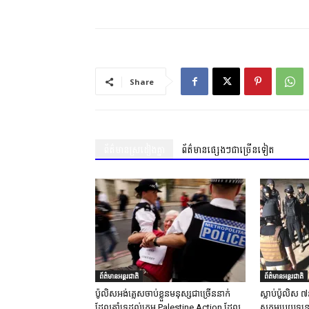
Share
ព័ត៌មានស្រដៀងគ្នា
ព័ត៌មានផ្សេងៗជាច្រើនទៀត
ព័ត៌មានអន្តរជាតិ
ព័ត៌មានអន្តរជាតិ
ប៉ូលិសអង់គ្លេសចាប់ខ្លួនមនុស្សជាច្រើននាក់
ស្លាប់ប៉ូលិស ៧
ដែលគាំទ្រដល់ក្រុម Palestine Action ដែល
សកម្មប្រយុទ្ធន