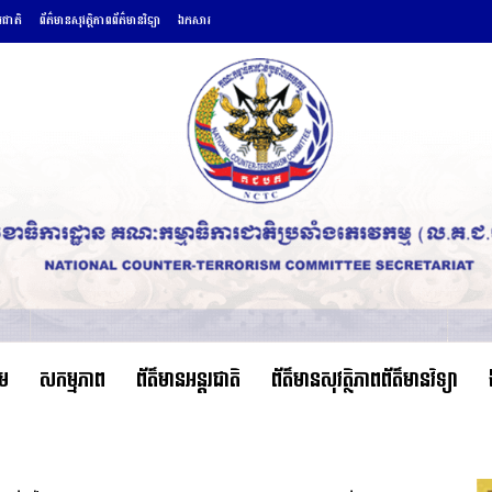
តរជាតិ
ព័ត៌មានសុវត្ថិភាពព័ត៌មានវិទ្យា
ឯកសារ
ើម
សកម្មភាព
ព័ត៌មានអន្តរជាតិ
ព័ត៌មានសុវត្ថិភាពព័ត៌មានវិទ្យា