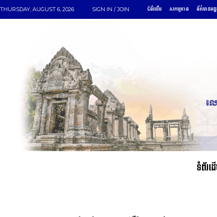
ទំព័រដើម
សកម្មភាព
ព័ត៌មានអន្
THURSDAY, AUGUST 6, 2026
SIGN IN / JOIN
ទំព័រដ