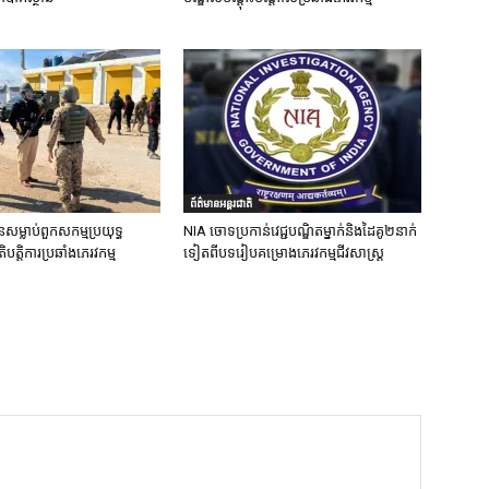
ព័ត៌មានអន្តរជាតិ
នសម្លាប់ពួកសកម្មប្រយុទ្ធ
NIA ចោទប្រកាន់វេជ្ជបណ្ឌិតម្នាក់និងដៃគូ២នាក់
ិបត្តិការប្រឆាំងភេរវកម្ម
ទៀតពីបទរៀបគម្រោងភេរវកម្មជីវសាស្ត្រ