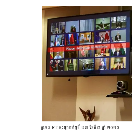
ប្រភព RT ចុះផ្សាយថ្ងៃទី ២៧ ខែមីនា ​ឆ្នាំ ២០២០