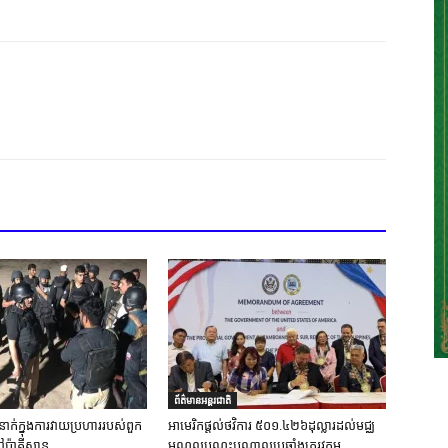
ព័ត៌មានអន្តរជាតិ
នាក់ក្នុងការវាយប្រហាររបស់ពួក
អាមេរិកផ្តល់ថវិការ ៥០១.៤២៦ដុល្លារដល់មជ្ឈ
ៅប៉ាគីស្ថាន
មណ្ឌលបណ្តុះបណ្តាលប្រឆាំងភេរវកម្ម