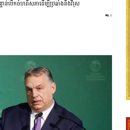
ាន់បើកចំហពីសភាដើម្បីប្រឆាំងនឹងវីរុស
0