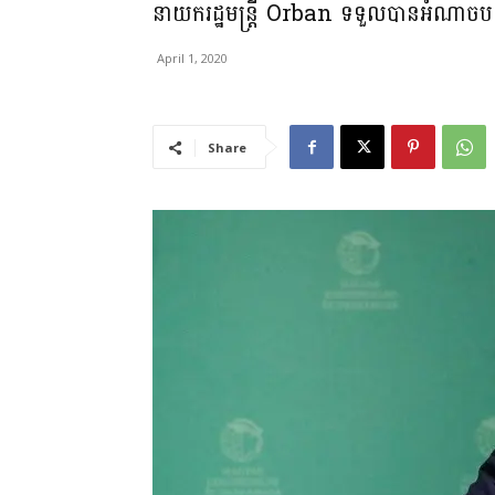
នាយករដ្ឋមន្រ្តី Orban ទទួលបានអំណាចបន្ទ
April 1, 2020
Share