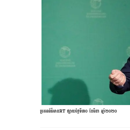
ប្រភពព័ត៌មាន
RT
ផ្សាយថ្ងៃទី៣០ ខែមីនា ឆ្នាំ២០២០