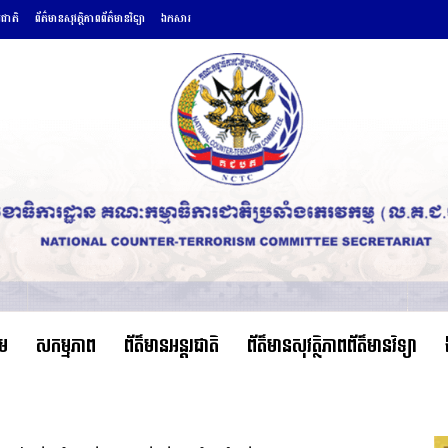
រជាតិ
ព័ត៌មានសុវត្ថិភាពព័ត៌មានវិទ្យា
ឯកសារ
ើម
សកម្មភាព
ព័ត៌មានអន្តរជាតិ
ព័ត៌មានសុវត្ថិភាពព័ត៌មានវិទ្យា