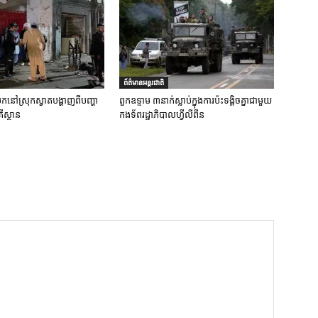
ព័ត៌មានអន្តរជាតិ
ប់បែកនៅស្រុកស្វាតបង្ហាញពីបញ្ហា
ពួកឧទ្ទាម ៣នាក់ស្លាប់ក្នុងការប៉ះទង្គិចគ្នាជាមួយ
ីស្ថាន
កងទ័ពរដ្ឋាភិបាលហ្វីលីពីន