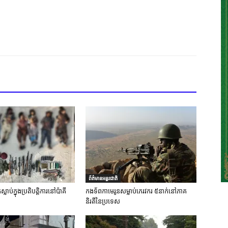
ព័ត៌មានអន្តរជាតិ
លាប់ក្នុងប្រតិបត្តិការនៅប៉ាគី
កងទ័ពកាមេរូនសម្លាប់ភេរវករ ៥នាក់នៅភាគ
និរតីនៃប្រទេស