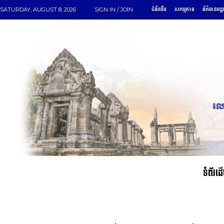
ទំព័រដើម
សកម្មភាព
ព័ត៌មានអន្ត
SATURDAY, AUGUST 8, 2026
SIGN IN / JOIN
ទំព័រដ