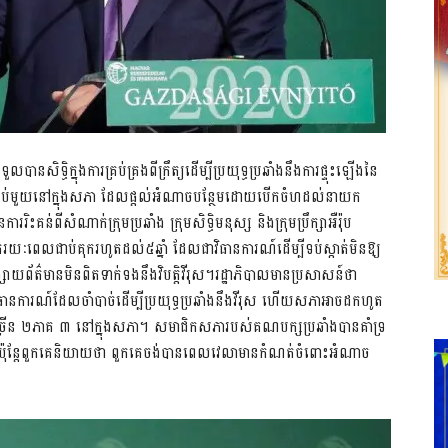
នសិទ្ធិក្នុងការគ្រប់គ្រងពីក្រឹត្យដើម្បីប្រយុទ្ធប្រឆាំងនឹងការផ្ទុះឡើងនៃ
្បាប់មួយនៅក្នុងសភា ដែលផ្តល់អំណាចបន្ថែមដោយបើកចំហដល់នាយក
ាររិះគន់ពីសំណាក់ក្រុមប្រឆាំង ក្រុមសិទ្ធិមនុស្ស និងក្រុមប្រឹក្សាអឺរ៉ុប
ពេលជាប់គុករហូតដល់៥ឆ្នាំ ដែលជាវិធានការណ៍ដើម្បីទប់ស្កាត់មិនឱ្យ
ាយព័ត៌មានមិនពិតទាក់ទងនឹងវិបត្តិវីរុស។រដ្ឋាភិបាលមានប្រសាសន៍ថា
នូវវិធានការណ៍ដែលចាំបាច់ដើម្បីប្រយុទ្ធប្រឆាំងនឹងវីរុស ហើយសភាអាចដកហូត
 ២ភាគ ៣ នៅក្នុងសភា។ សមាជិកសភារបស់គណបក្សប្រឆាំងបានគាំទ្រ
ងវិបត្តិ ប៉ុន្តែពួកគេនិយាយថា ពួកគេចង់បានពេលវេលាមានកំណត់ចំពោះអំណាច