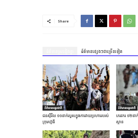
Share
ព័ត៌មានស្រដៀងគ្នា
ព័ត៌មានផ្សេងៗជាច្រើនទៀត
ព័ត៌មានអន្តរជាតិ
ព័ត៌មានអន្តរជាតិ
ជនស៊ីវិល ១១នាក់របួសក្នុងការវាយប្រហាររបស់
ភេរវករ ១២នាក់ស្
ក្រុមហ៊ូធី
ស្ថាន