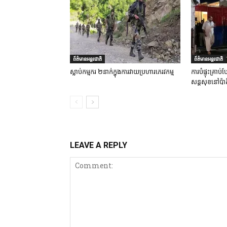
ព័ត៌មានអន្តរជាតិ
ព័ត៌មានអន្តរជាតិ
ស្លាប់កម្មករ ២នាក់ក្នុងការវាយប្រហារភេរវកម្ម
ការបំផ្ទុះគ្រា
សន្តសុខនៅប៉ាគ
LEAVE A REPLY