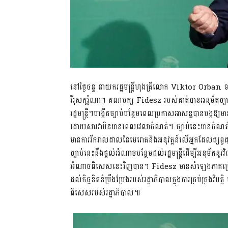
នៅថ្ងៃចន្ទ នាយករដ្ឋមន្រ្តីហុងគ្រីលោក Viktor Orban ទទួលបា
វីរុសកូរ៉ូណា។ គណបក្ស Fidesz របស់គាត់បានអនុម័តច
រដ្ឋមន្រ្តី។បង្កើតច្បាប់បន្ថែមពេលប្រកាសអាសន្នបានបង្កឱ្យមានក
ដោយសារវាមិនមានពេលវេលាកំណត់។ ច្បាប់នេះមានកំណត់រយៈ
មានការរីករាលដាលនៃមេរោគនិងអនុវត្តន៍លើអ្នកដែលផ្សព្វផ្ស
ច្បាប់នេះនឹងផ្តល់អំណាចបន្ថែមដល់រដ្ឋមន្រ្តីដើម្បីអនុម័ត
អំណាចពិសេសនេះវិញបាន។ Fidesz មានសំឡេងភាគច្រើន
ដល់កិច្ចខិតខំប្រឹងប្រែងរបស់រដ្ឋាភិបាលក្នុងការគ្រប់គ្រ
ពិសេសរបស់រដ្ឋាភិបាល៕